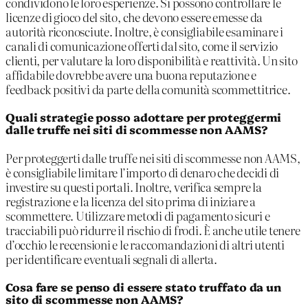
condividono le loro esperienze. Si possono controllare le
licenze di gioco del sito, che devono essere emesse da
autorità riconosciute. Inoltre, è consigliabile esaminare i
canali di comunicazione offerti dal sito, come il servizio
clienti, per valutare la loro disponibilità e reattività. Un sito
affidabile dovrebbe avere una buona reputazione e
feedback positivi da parte della comunità scommettitrice.
Quali strategie posso adottare per proteggermi
dalle truffe nei siti di scommesse non AAMS?
Per proteggerti dalle truffe nei siti di scommesse non AAMS,
è consigliabile limitare l’importo di denaro che decidi di
investire su questi portali. Inoltre, verifica sempre la
registrazione e la licenza del sito prima di iniziare a
scommettere. Utilizzare metodi di pagamento sicuri e
tracciabili può ridurre il rischio di frodi. È anche utile tenere
d’occhio le recensioni e le raccomandazioni di altri utenti
per identificare eventuali segnali di allerta.
Cosa fare se penso di essere stato truffato da un
sito di scommesse non AAMS?