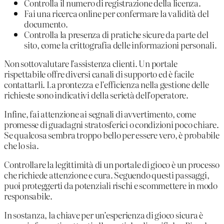
Controlla il numero di registrazione della licenza.
Fai una ricerca online per confermare la validità del
documento.
Controlla la presenza di pratiche sicure da parte del
sito, come la crittografia delle informazioni personali.
Non sottovalutare l’assistenza clienti. Un portale
rispettabile offre diversi canali di supporto ed è facile
contattarli. La prontezza e l’efficienza nella gestione delle
richieste sono indicativi della serietà dell’operatore.
Infine, fai attenzione ai segnali di avvertimento, come
promesse di guadagni stratosferici o condizioni poco chiare.
Se qualcosa sembra troppo bello per essere vero, è probabile
che lo sia.
Controllare la legittimità di un portale di gioco è un processo
che richiede attenzione e cura. Seguendo questi passaggi,
puoi proteggerti da potenziali rischi e scommettere in modo
responsabile.
In sostanza, la chiave per un’esperienza di gioco sicura è