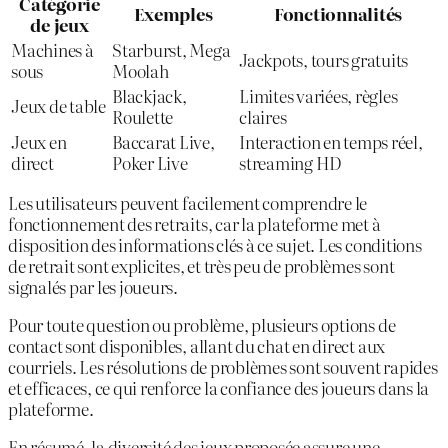
Catégorie
Exemples
Fonctionnalités
de jeux
Machines à
Starburst, Mega
Jackpots, tours gratuits
sous
Moolah
Blackjack,
Limites variées, règles
Jeux de table
Roulette
claires
Jeux en
Baccarat Live,
Interaction en temps réel,
direct
Poker Live
streaming HD
Les utilisateurs peuvent facilement comprendre le
fonctionnement des retraits, car la plateforme met à
disposition des informations clés à ce sujet. Les conditions
de retrait sont explicites, et très peu de problèmes sont
signalés par les joueurs.
Pour toute question ou problème, plusieurs options de
contact sont disponibles, allant du chat en direct aux
courriels. Les résolutions de problèmes sont souvent rapides
et efficaces, ce qui renforce la confiance des joueurs dans la
plateforme.
En résumé, la diversité des jeux proposée assure une