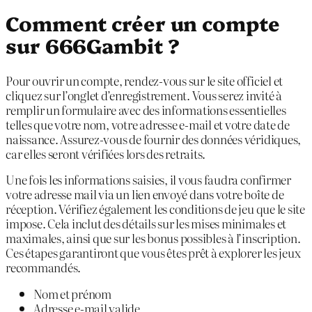
Comment créer un compte
sur 666Gambit ?
Pour ouvrir un compte, rendez-vous sur le site officiel et
cliquez sur l’onglet d’enregistrement. Vous serez invité à
remplir un formulaire avec des informations essentielles
telles que votre nom, votre adresse e-mail et votre date de
naissance. Assurez-vous de fournir des données véridiques,
car elles seront vérifiées lors des retraits.
Une fois les informations saisies, il vous faudra confirmer
votre adresse mail via un lien envoyé dans votre boîte de
réception. Vérifiez également les conditions de jeu que le site
impose. Cela inclut des détails sur les mises minimales et
maximales, ainsi que sur les bonus possibles à l’inscription.
Ces étapes garantiront que vous êtes prêt à explorer les jeux
recommandés.
Nom et prénom
Adresse e-mail valide