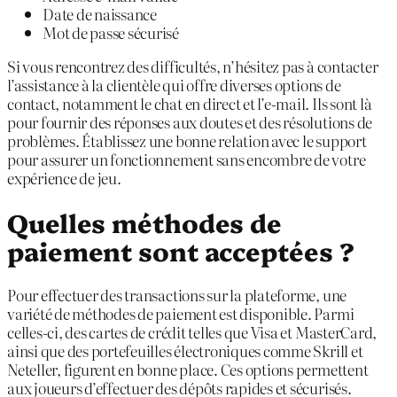
Date de naissance
Mot de passe sécurisé
Si vous rencontrez des difficultés, n’hésitez pas à contacter
l’assistance à la clientèle qui offre diverses options de
contact, notamment le chat en direct et l’e-mail. Ils sont là
pour fournir des réponses aux doutes et des résolutions de
problèmes. Établissez une bonne relation avec le support
pour assurer un fonctionnement sans encombre de votre
expérience de jeu.
Quelles méthodes de
paiement sont acceptées ?
Pour effectuer des transactions sur la plateforme, une
variété de méthodes de paiement est disponible. Parmi
celles-ci, des cartes de crédit telles que Visa et MasterCard,
ainsi que des portefeuilles électroniques comme Skrill et
Neteller, figurent en bonne place. Ces options permettent
aux joueurs d’effectuer des dépôts rapides et sécurisés.