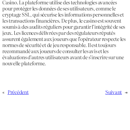
Casino. La plateforme utilise des technologies avancées
pour protéger les données de ses utilisateurs, comme le
cryptage SSL, qui sécurise les informations personnelles et
les transactions financières. De plus, le casino est souvent
soumis à des audits réguliers pour garantir l’intégrité de ses
jeux. Les licences délivrées par des régulateurs réputés
assurent également aux joueurs que l’opérateur respecte les
normes de sécurité et de jeu responsable. Il est toujours
recommandé aux joueurs de consulter les avis et les
évaluations d’autres utilisateurs avant de s’inscrire sur une
nouvelle plateforme.
«
Précédent
Suivant
→