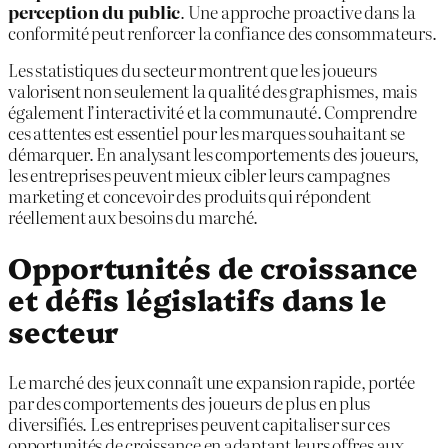
perception du public
. Une approche proactive dans la
conformité peut renforcer la confiance des consommateurs.
Les statistiques du secteur montrent que les joueurs
valorisent non seulement la qualité des graphismes, mais
également l’interactivité et la communauté. Comprendre
ces attentes est essentiel pour les marques souhaitant se
démarquer. En analysant les comportements des joueurs,
les entreprises peuvent mieux cibler leurs campagnes
marketing et concevoir des produits qui répondent
réellement aux besoins du marché.
Opportunités de croissance
et défis législatifs dans le
secteur
Le marché des jeux connaît une expansion rapide, portée
par des comportements des joueurs de plus en plus
diversifiés. Les entreprises peuvent capitaliser sur ces
opportunités de croissance en adaptant leurs offres aux