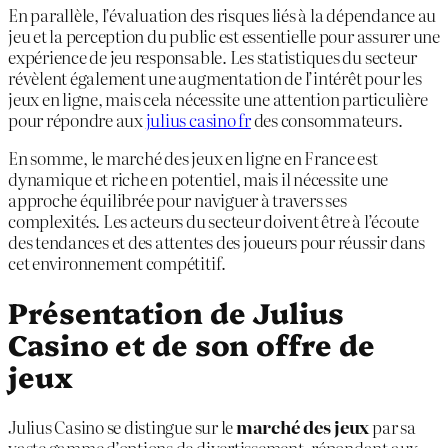
En parallèle, l’évaluation des risques liés à la dépendance au
jeu et la perception du public est essentielle pour assurer une
expérience de jeu responsable. Les statistiques du secteur
révèlent également une augmentation de l’intérêt pour les
jeux en ligne, mais cela nécessite une attention particulière
pour répondre aux
julius casino fr
des consommateurs.
En somme, le marché des jeux en ligne en France est
dynamique et riche en potentiel, mais il nécessite une
approche équilibrée pour naviguer à travers ses
complexités. Les acteurs du secteur doivent être à l’écoute
des tendances et des attentes des joueurs pour réussir dans
cet environnement compétitif.
Présentation de Julius
Casino et de son offre de
jeux
Julius Casino se distingue sur le
marché des jeux
par sa
vaste gamme d’options de divertissement, répondant aux