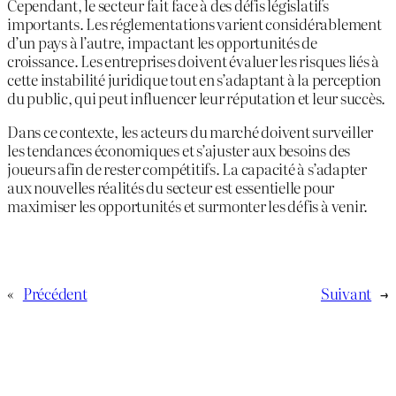
Cependant, le secteur fait face à des défis législatifs
importants. Les réglementations varient considérablement
d’un pays à l’autre, impactant les opportunités de
croissance. Les entreprises doivent évaluer les risques liés à
cette instabilité juridique tout en s’adaptant à la perception
du public, qui peut influencer leur réputation et leur succès.
Dans ce contexte, les acteurs du marché doivent surveiller
les tendances économiques et s’ajuster aux besoins des
joueurs afin de rester compétitifs. La capacité à s’adapter
aux nouvelles réalités du secteur est essentielle pour
maximiser les opportunités et surmonter les défis à venir.
«
Précédent
Suivant
→