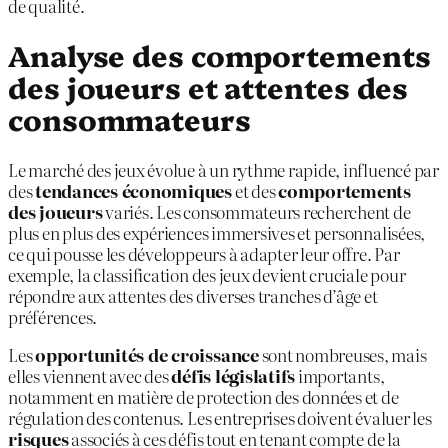
de qualité.
Analyse des comportements
des joueurs et attentes des
consommateurs
Le marché des jeux évolue à un rythme rapide, influencé par
des
tendances économiques
et des
comportements
des joueurs
variés. Les consommateurs recherchent de
plus en plus des expériences immersives et personnalisées,
ce qui pousse les développeurs à adapter leur offre. Par
exemple, la classification des jeux devient cruciale pour
répondre aux attentes des diverses tranches d’âge et
préférences.
Les
opportunités de croissance
sont nombreuses, mais
elles viennent avec des
défis législatifs
importants,
notamment en matière de protection des données et de
régulation des contenus. Les entreprises doivent évaluer les
risques
associés à ces défis tout en tenant compte de la