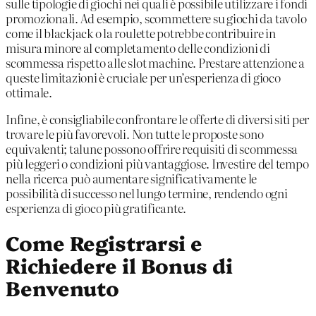
sulle tipologie di giochi nei quali è possibile utilizzare i fondi
promozionali. Ad esempio, scommettere su giochi da tavolo
come il blackjack o la roulette potrebbe contribuire in
misura minore al completamento delle condizioni di
scommessa rispetto alle slot machine. Prestare attenzione a
queste limitazioni è cruciale per un’esperienza di gioco
ottimale.
Infine, è consigliabile confrontare le offerte di diversi siti per
trovare le più favorevoli. Non tutte le proposte sono
equivalenti; talune possono offrire requisiti di scommessa
più leggeri o condizioni più vantaggiose. Investire del tempo
nella ricerca può aumentare significativamente le
possibilità di successo nel lungo termine, rendendo ogni
esperienza di gioco più gratificante.
Come Registrarsi e
Richiedere il Bonus di
Benvenuto