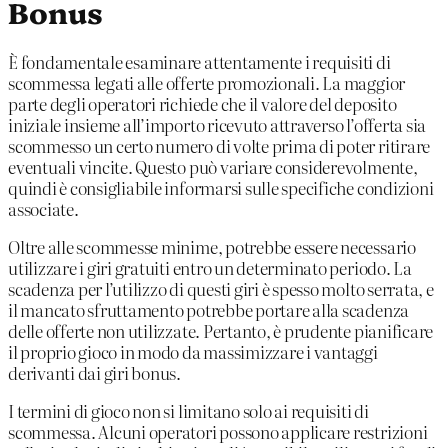
Bonus
È fondamentale esaminare attentamente i requisiti di
scommessa legati alle offerte promozionali. La maggior
parte degli operatori richiede che il valore del deposito
iniziale insieme all’importo ricevuto attraverso l’offerta sia
scommesso un certo numero di volte prima di poter ritirare
eventuali vincite. Questo può variare considerevolmente,
quindi è consigliabile informarsi sulle specifiche condizioni
associate.
Oltre alle scommesse minime, potrebbe essere necessario
utilizzare i giri gratuiti entro un determinato periodo. La
scadenza per l’utilizzo di questi giri è spesso molto serrata, e
il mancato sfruttamento potrebbe portare alla scadenza
delle offerte non utilizzate. Pertanto, è prudente pianificare
il proprio gioco in modo da massimizzare i vantaggi
derivanti dai giri bonus.
I termini di gioco non si limitano solo ai requisiti di
scommessa. Alcuni operatori possono applicare restrizioni