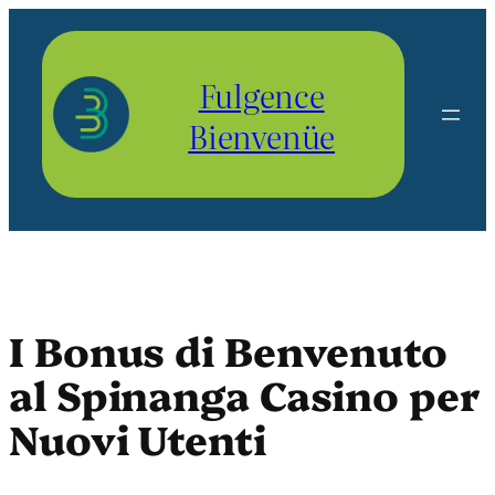
Aller
au
contenu
Fulgence
Bienvenüe
I Bonus di Benvenuto
al Spinanga Casino per
Nuovi Utenti