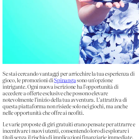
Se stai cercando vantaggi per arricchire la tua esperienza di
gioco, le promozioni di
Spinanga
sono un’opzione
intrigante. Ogni nuova iscrizione ha l’opportunità di
accedere a offerte esclusive che possono elevare
notevolmente l’inizio della tua avventura. L’attrattiva di
questa piattaforma non risiede solo nei giochi, ma anche
nelle opportunità che offre ai neofiti.
Le varie proposte di giri gratuiti erano pensate per attrarre e
incentivare i nuovi utenti, consentendo loro di esplorare i
titoli senza il rischio di implicazioni finanziarie immediate.