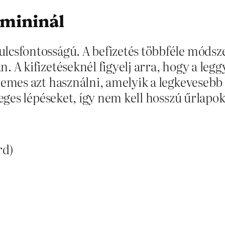
omininál
csfontosságú. A befizetés többféle módszer
 A kifizetéseknél figyelj arra, hogy a leg
emes azt használni, amelyik a legkevesebb v
leges lépéseket, így nem kell hosszú űrlapok
rd)