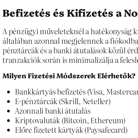
Befizetés és Kifizetés a N
A pénzügyi műveleteknél a hatékonyság kul
általában azonnal megjelennek a fiókodban.
pénztárcák és a banki átutalások közül érd
tranzakciók során is minimalizálja a feles
Milyen Fizetési Módszerek Elérhetők?
Bankkártyás befizetés (Visa, Masterca
E-pénztárcák (Skrill, Neteller)
Azonnali banki átutalás
Kriptovaluták (Bitcoin, Ethereum)
Előre fizetett kártyák (Paysafecard)