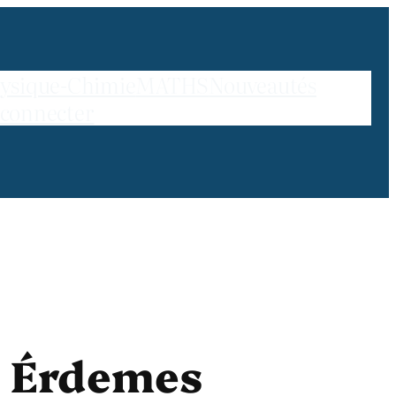
ysique-Chimie
MATHS
Nouveautés
 connecter
l Érdemes