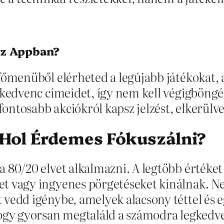
az Appban?
főmenüből elérheted a legújabb játékokat, a
kedvenc címeidet, így nem kell végigböngész
gfontosabb akciókról kapsz jelzést, elkerülv
Hol Érdemes Fókuszálni?
 80/20 elvet alkalmazni. A legtöbb értéket
t vagy ingyenes pörgetéseket kínálnak. Ne
vedd igénybe, amelyek alacsony téttel és e
hogy gyorsan megtaláld a számodra legkedv