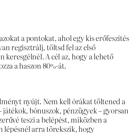
okat a pontokat, ahol egy kis erőfeszítés
 regisztrálj, töltsd fel az első
 keresgélnél. A cél az, hogy a lehető
ozza a haszon 80%-át.
lményt nyújt. Nem kell órákat töltened a
 – játékok, bónuszok, pénzügyek – gyorsan
zerűvé teszi a belépést, miközben a
n lépésnél arra törekszik, hogy