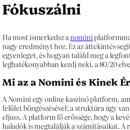
Fókuszálni
Ha most ismerkedsz a
nomini
platformmal,
nagy eredményt hoz. Ez az áttekintés segít
egyenleget, és hogyan találd meg a legfont
leghatékonyabban kezdj neki, a 80/20 elve
Mi az a Nomini és Kinek É
A Nomini egy online kaszinó platform, am
felület böngészésével; a struktúra úgy va
eljuss. A platform fő erőssége, hogy a kev
haladók is megtalálják a számításaikat. A