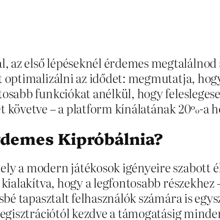
 az első lépéseknél érdemes megtalálnod az
 optimalizálni az idődet: megmutatja, hogyan
osabb funkciókat anélkül, hogy feleslegesen
t követve – a platform kínálatának 20%-a h
rdemes Kipróbálnia?
ely a modern játékosok igényeire szabott é
n kialakítva, hogy a legfontosabb részekhez
ésbé tapasztalt felhasználók számára is egys
 regisztrációtól kezdve a támogatásig minde