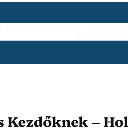
Accueil
2nde
1ère Générale
STI2D
SNT
Ph
RESSOURCES
Se
s Kezdőknek – Ho