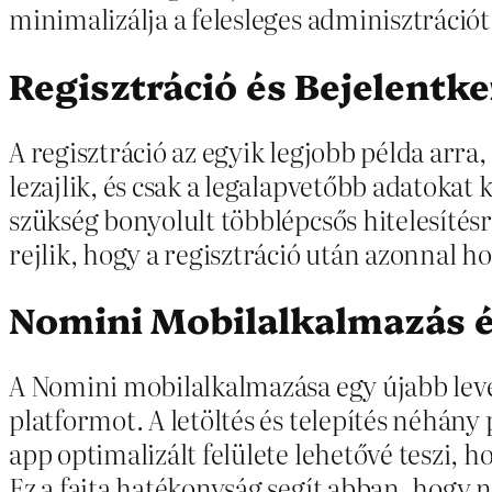
minimalizálja a felesleges adminisztrációt
Regisztráció és Bejelentk
A regisztráció az egyik legjobb példa arra
lezajlik, és csak a legalapvetőbb adatokat
szükség bonyolult többlépcsős hitelesítésr
rejlik, hogy a regisztráció után azonnal h
Nomini Mobilalkalmazás 
A Nomini mobilalkalmazása egy újabb leve
platformot. A letöltés és telepítés néhán
app optimalizált felülete lehetővé teszi, h
Ez a fajta hatékonyság segít abban, hogy n