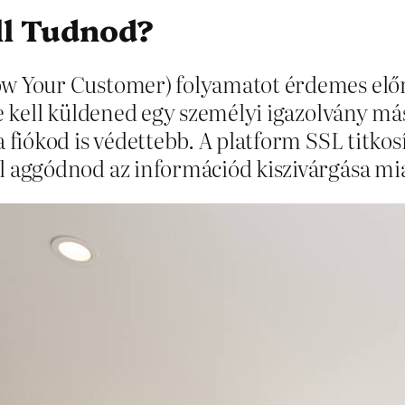
ll Tudnod?
ow Your Customer) folyamatot érdemes előr
be kell küldened egy személyi igazolvány má
fiókod is védettebb. A platform SSL titkosí
l aggódnod az információd kiszivárgása mia