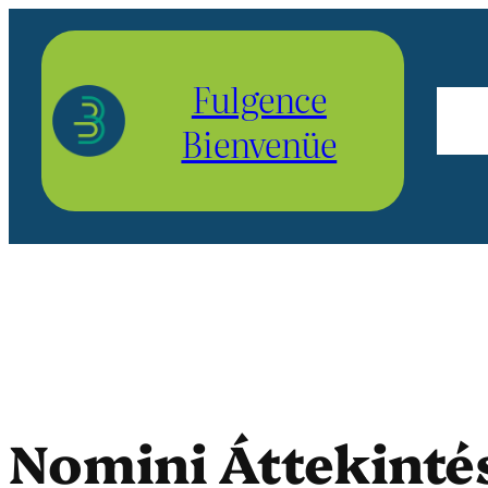
Aller
au
Fulgence
contenu
Bienvenüe
Nomini Áttekinté