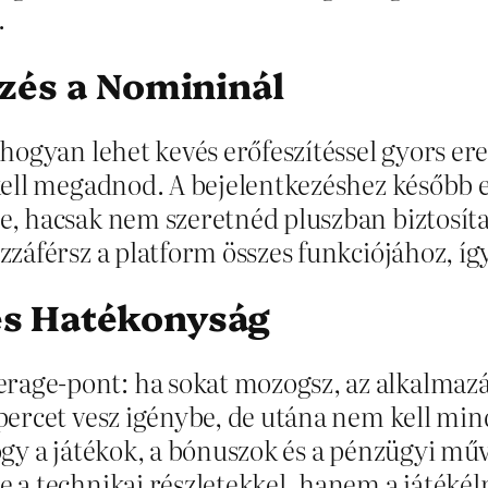
.
ezés a Nomininál
, hogyan lehet kevés erőfeszítéssel gyors er
 kell megadnod. A bejelentkezéshez később el
e, hacsak nem szeretnéd pluszban biztosítan
ozzáférsz a platform összes funkciójához, í
és Hatékonyság
rage-pont: ha sokat mozogsz, az alkalmaz
y percet vesz igénybe, de utána nem kell m
ogy a játékok, a bónuszok és a pénzügyi műv
e a technikai részletekkel, hanem a játéké