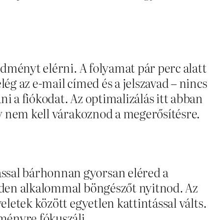
edményt elérni. A folyamat pár perc alatt
ég az e-mail címed és a jelszavad – nincs
i a fiókodat. Az optimalizálás itt abban
gy nem kell várakoznod a megerősítésre.
ással bárhonnan gyorsan eléred a
inden alkalommal böngészőt nyitnod. Az
eletek között egyetlen kattintással válts.
lményre fókuszálj.