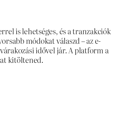
rel is lehetséges, és a tranzakciók
gyorsabb módokat válaszd – az e-
árakozási idővel jár. A platform a
at kitöltened.