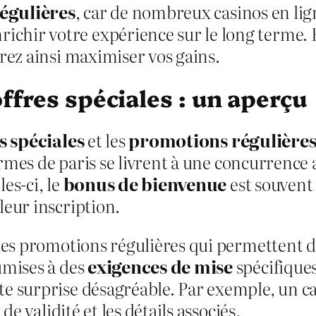
égulières
, car de nombreux casinos en lig
richir votre expérience sur le long terme. 
rez ainsi maximiser vos gains.
ffres spéciales : un aperçu
s spéciales
et les
promotions régulière
eformes de paris se livrent à une concurrenc
les-ci, le
bonus de bienvenue
est souvent 
leur inscription.
 des promotions régulières qui permettent d
umises à des
exigences de mise
spécifiques,
te surprise désagréable. Par exemple, un ca
de validité et les détails associés.