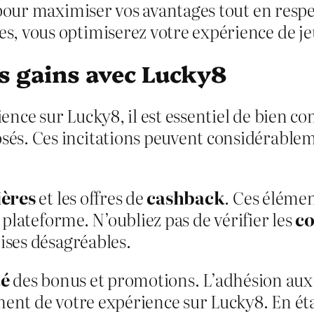
pour maximiser vos avantages tout en respec
, vous optimiserez votre expérience de je
s gains avec Lucky8
rience sur Lucky8, il est essentiel de bien 
sés. Ces incitations peuvent considérablem
ières
et les offres de
cashback
. Ces éléme
a plateforme. N’oubliez pas de vérifier les
co
ises désagréables.
té
des bonus et promotions. L’adhésion au
ment de votre expérience sur Lucky8. En ét