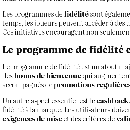
Les programmes de
fidélité
sont égalemen
temps, les joueurs peuvent accéder à des 
Ces initiatives encouragent non seulement
Le programme de fidélité 
Le programme de fidélité est un atout majeu
des
bonus de bienvenue
qui augmentent 
accompagnés de
promotions régulière
Un autre aspect essentiel est le
cashback
fidélité à la marque. Les utilisateurs doi
exigences de mise
et des critères de
vali