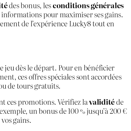
ité
des bonus, les
conditions générales
ces informations pour maximiser ses gains.
inement de l’expérience Lucky8 tout en
jeu dès le départ. Pour en bénéficier
ent, ces offres spéciales sont accordées
u de tours gratuits.
 ces promotions. Vérifiez la
validité
de
ar exemple, un bonus de 100 % jusqu’à 200 €
 vos gains.