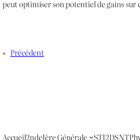
peut optimiser son potentiel de gains sur
«
Précédent
Accueil
2nde
1ère Générale
STI2D
SNT
Ph