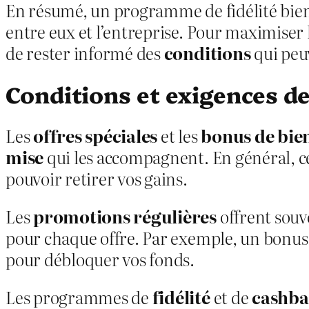
En résumé, un programme de fidélité bien
entre eux et l’entreprise. Pour maximiser le
de rester informé des
conditions
qui peuv
Conditions et exigences de
Les
offres spéciales
et les
bonus de bie
mise
qui les accompagnent. En général, c
pouvoir retirer vos gains.
Les
promotions régulières
offrent souve
pour chaque offre. Par exemple, un bonus 
pour débloquer vos fonds.
Les programmes de
fidélité
et de
cashb