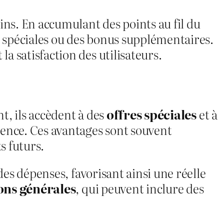
ns. En accumulant des points au fil du
s spéciales ou des bonus supplémentaires.
 satisfaction des utilisateurs.
t, ils accèdent à des
offres spéciales
et à
ence. Ces avantages sont souvent
s futurs.
es dépenses, favorisant ainsi une réelle
ons générales
, qui peuvent inclure des