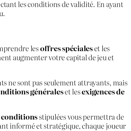
tant les conditions de validité. En ayant
u.
comprendre les
offres spéciales
et les
ent augmenter votre capital de jeu et
nts ne sont pas seulement attrayants, mais
nditions générales
et les
exigences de
x
conditions
stipulées vous permettra de
ant informé et stratégique, chaque joueur