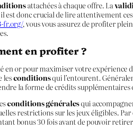
ditions
attachées à chaque offre. La
valid
et il est donc crucial de lire attentivement 
-fr.org/
, vous vous assurez de profiter ple
es.
ent en profiter ?
 en or pour maximiser votre expérience de 
e les
conditions
qui l’entourent. Généralem
endre la forme de crédits supplémentaires o
les
conditions générales
qui accompagnent
uelles restrictions sur les jeux éligibles. P
tant bonus 30 fois avant de pouvoir retirer