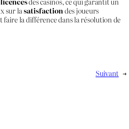
s
licences
des casinos, ce qui garantit un
ux sur la
satisfaction
des joueurs
 faire la différence dans la résolution de
Suivant
→