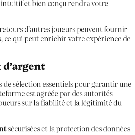
 intuitif et bien conçu rendra votre
 retours d’autres joueurs peuvent fournir
, ce qui peut enrichir votre expérience de
x d’argent
s de sélection essentiels pour garantir une
lateforme est agréée par des autorités
eurs sur la fiabilité et la légitimité du
nt
sécurisées et la protection des données