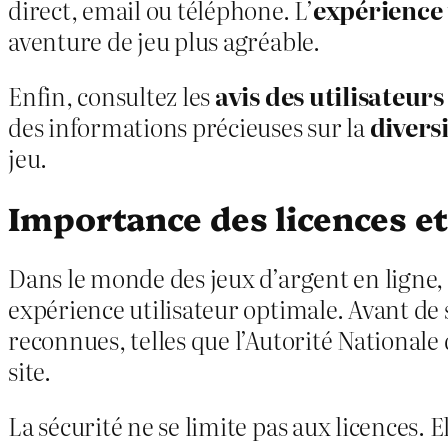
direct, email ou téléphone. L’
expérience 
aventure de jeu plus agréable.
Enfin, consultez les
avis des utilisateurs
des informations précieuses sur la
diversi
jeu.
Importance des licences et 
Dans le monde des jeux d’argent en ligne,
expérience utilisateur optimale. Avant de s’
reconnues, telles que l’Autorité Nationale d
site.
La sécurité ne se limite pas aux licences. E