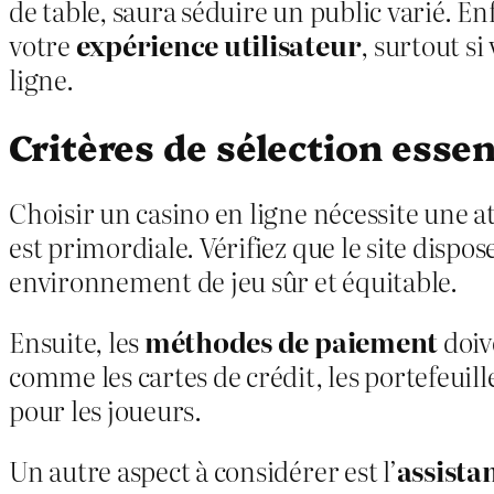
de table, saura séduire un public varié. E
votre
expérience utilisateur
, surtout s
ligne.
Critères de sélection essen
Choisir un casino en ligne nécessite une a
est primordiale. Vérifiez que le site dispos
environnement de jeu sûr et équitable.
Ensuite, les
méthodes de paiement
doiv
comme les cartes de crédit, les portefeuill
pour les joueurs.
Un autre aspect à considérer est l’
assista