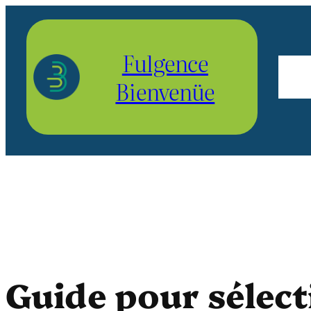
Aller
au
Fulgence
contenu
Bienvenüe
Guide pour sélect