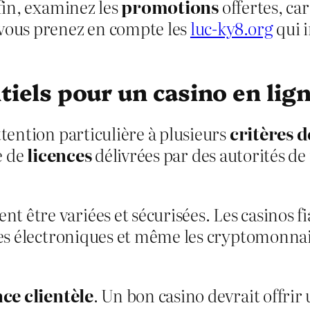
nfin, examinez les
promotions
offertes, ca
i vous prenez en compte les
luc-ky8.org
qui i
tiels pour un casino en lig
ttention particulière à plusieurs
critères d
e de
licences
délivrées par des autorités de
ent être variées et sécurisées. Les casinos 
es électroniques et même les cryptomonnaies.
nce clientèle
. Un bon casino devrait offrir 