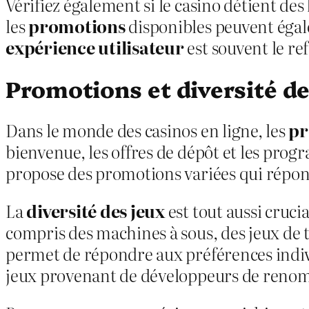
Vérifiez également si le casino détient des
les
promotions
disponibles peuvent égale
expérience utilisateur
est souvent le ref
Promotions et diversité de
Dans le monde des casinos en ligne, les
pr
bienvenue, les offres de dépôt et les prog
propose des promotions variées qui répond
La
diversité des jeux
est tout aussi cruc
compris des machines à sous, des jeux de ta
permet de répondre aux préférences indivi
jeux provenant de développeurs de renom, 