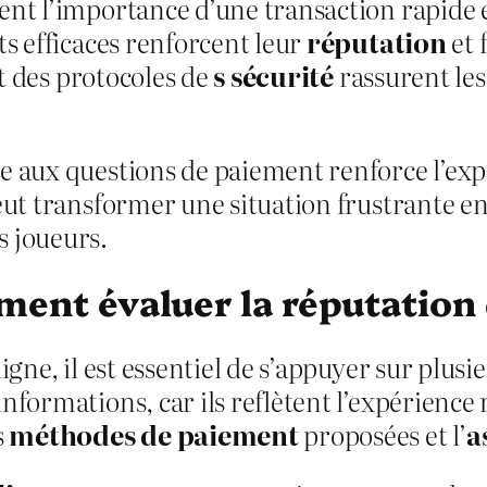
nt l’importance d’une transaction rapide et
ts efficaces renforcent leur
réputation
et 
 des protocoles de
s sécurité
rassurent les
ée aux questions de paiement renforce l’exp
eut transformer une situation frustrante en 
s joueurs.
mment évaluer la réputation
igne, il est essentiel de s’appuyer sur plusi
nformations, car ils reflètent l’expérience 
s
méthodes de paiement
proposées et l’
a