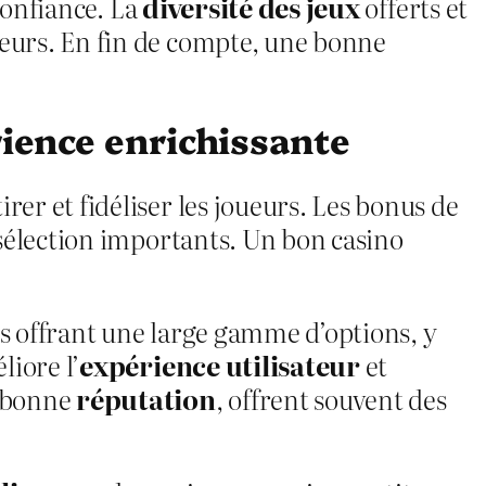
confiance. La
diversité des jeux
offerts et
teurs. En fin de compte, une bonne
rience enrichissante
irer et fidéliser les joueurs. Les bonus de
e sélection importants. Un bon casino
es offrant une large gamme d’options, y
liore l’
expérience utilisateur
et
e bonne
réputation
, offrent souvent des