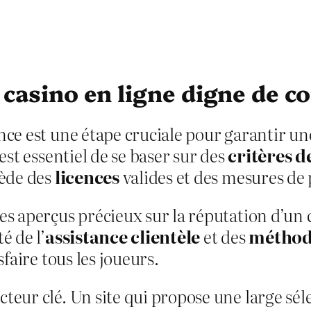
 casino en ligne digne de c
nce est une étape cruciale pour garantir un
est essentiel de se baser sur des
critères d
sède des
licences
valides et des mesures de
es aperçus précieux sur la réputation d’un 
é de l’
assistance clientèle
et des
méthod
sfaire tous les joueurs.
teur clé. Un site qui propose une large sél