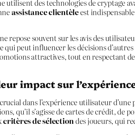
ne utilisent des technologies de cryptage a
onne
assistance clientèle
est indispensable
ne repose souvent sur les avis des utilisate
 qui peut influencer les décisions d’autres 
promotions attractives, tout en respectant d
ur impact sur l’expérience
crucial dans l’expérience utilisateur d’une 
ions, qu’il s’agisse de cartes de crédit, de p
x
critères de sélection
des joueurs, qui r