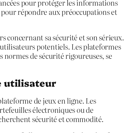
vancées pour protéger les informations
 pour répondre aux préoccupations et
urs concernant sa sécurité et son sérieux.
utilisateurs potentiels. Les plateformes
es normes de sécurité rigoureuses, se
 utilisateur
plateforme de jeux en ligne. Les
ortefeuilles électroniques ou de
echerchent sécurité et commodité.