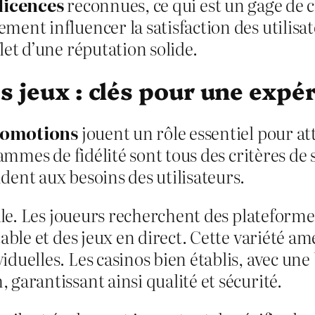
licences
reconnues, ce qui est un gage de 
ment influencer la satisfaction des utilisa
let d’une réputation solide.
s jeux : clés pour une expé
omotions
jouent un rôle essentiel pour att
rammes de fidélité sont tous des critères d
ent aux besoins des utilisateurs.
iale. Les joueurs recherchent des plateform
ble et des jeux en direct. Cette variété amé
duelles. Les casinos bien établis, avec un
garantissant ainsi qualité et sécurité.