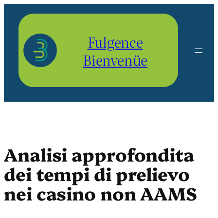
Aller
au
contenu
Fulgence
Bienvenüe
Analisi approfondita
dei tempi di prelievo
nei casino non AAMS