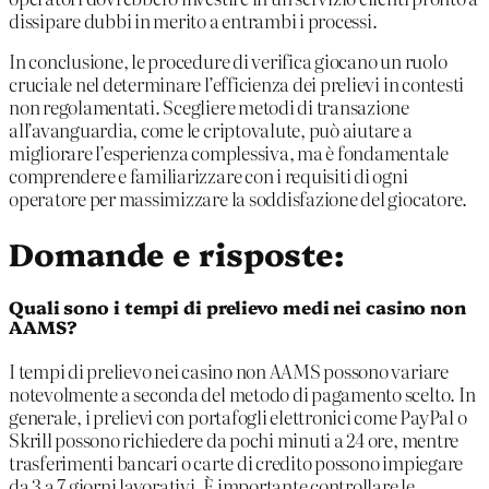
dissipare dubbi in merito a entrambi i processi.
In conclusione, le procedure di verifica giocano un ruolo
cruciale nel determinare l’efficienza dei prelievi in contesti
non regolamentati. Scegliere metodi di transazione
all’avanguardia, come le criptovalute, può aiutare a
migliorare l’esperienza complessiva, ma è fondamentale
comprendere e familiarizzare con i requisiti di ogni
operatore per massimizzare la soddisfazione del giocatore.
Domande e risposte:
Quali sono i tempi di prelievo medi nei casino non
AAMS?
I tempi di prelievo nei casino non AAMS possono variare
notevolmente a seconda del metodo di pagamento scelto. In
generale, i prelievi con portafogli elettronici come PayPal o
Skrill possono richiedere da pochi minuti a 24 ore, mentre
trasferimenti bancari o carte di credito possono impiegare
da 3 a 7 giorni lavorativi. È importante controllare le