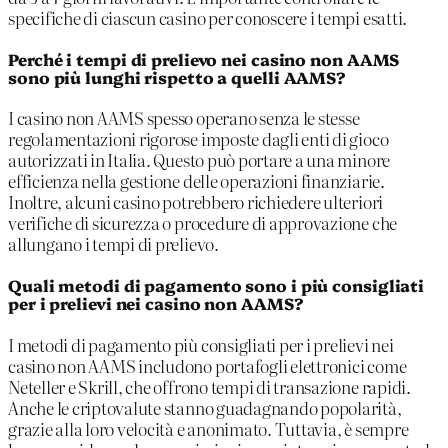
specifiche di ciascun casino per conoscere i tempi esatti.
Perché i tempi di prelievo nei casino non AAMS
sono più lunghi rispetto a quelli AAMS?
I casino non AAMS spesso operano senza le stesse
regolamentazioni rigorose imposte dagli enti di gioco
autorizzati in Italia. Questo può portare a una minore
efficienza nella gestione delle operazioni finanziarie.
Inoltre, alcuni casino potrebbero richiedere ulteriori
verifiche di sicurezza o procedure di approvazione che
allungano i tempi di prelievo.
Quali metodi di pagamento sono i più consigliati
per i prelievi nei casino non AAMS?
I metodi di pagamento più consigliati per i prelievi nei
casino non AAMS includono portafogli elettronici come
Neteller e Skrill, che offrono tempi di transazione rapidi.
Anche le criptovalute stanno guadagnando popolarità,
grazie alla loro velocità e anonimato. Tuttavia, è sempre