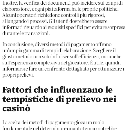
Inoltre, la verifica dei documenti può incidere sui tempi di
elaborazione, e ogni piattaforma ha le proprie politiche.
Alcuni operatori richiedono controlli più rigorosi,
allungando i processi. Gli utenti dovrebbero essere
informati riguardo ai requisiti specifici per evitare sorprese
durante le transazioni.
In conclusione, diversi metodi di pagamento offrono
un’ampia gamma di tempi di elaborazione. Scegliere il
giusto metodo non solo influisce sull’efficienza, ma anche
sull’esperienza complessiva del giocatore. È utile, quindi,
informarsi e fare un confronto dettagliato per ottimizzare i
propri prelievi.
Fattori che influenzano le
tempistiche di prelievo nei
casinò
La scelta dei metodi di pagamento gioca un ruolo
fondamentale nel determinare quanto tempo potrebbe