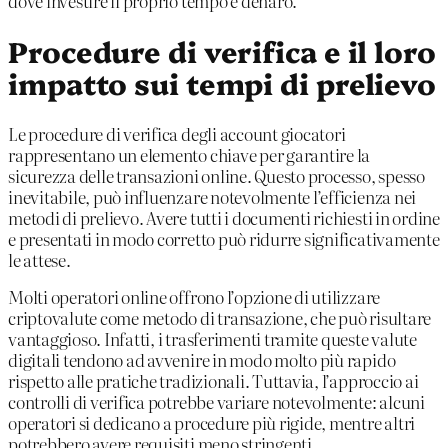
dove investire il proprio tempo e denaro.
Procedure di verifica e il loro
impatto sui tempi di prelievo
Le procedure di verifica degli account giocatori
rappresentano un elemento chiave per garantire la
sicurezza delle transazioni online. Questo processo, spesso
inevitabile, può influenzare notevolmente l’efficienza nei
metodi di prelievo. Avere tutti i documenti richiesti in ordine
e presentati in modo corretto può ridurre significativamente
le attese.
Molti operatori online offrono l’opzione di utilizzare
criptovalute come metodo di transazione, che può risultare
vantaggioso. Infatti, i trasferimenti tramite queste valute
digitali tendono ad avvenire in modo molto più rapido
rispetto alle pratiche tradizionali. Tuttavia, l’approccio ai
controlli di verifica potrebbe variare notevolmente: alcuni
operatori si dedicano a procedure più rigide, mentre altri
potrebbero avere requisiti meno stringenti.