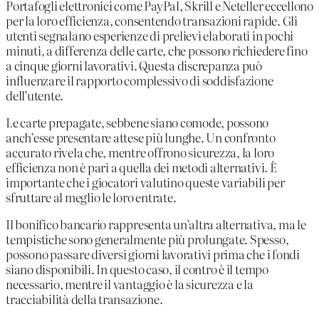
Portafogli elettronici come PayPal, Skrill e Neteller eccellono
per la loro efficienza, consentendo transazioni rapide. Gli
utenti segnalano esperienze di prelievi elaborati in pochi
minuti, a differenza delle carte, che possono richiedere fino
a cinque giorni lavorativi. Questa discrepanza può
influenzare il rapporto complessivo di soddisfazione
dell’utente.
Le carte prepagate, sebbene siano comode, possono
anch’esse presentare attese più lunghe. Un confronto
accurato rivela che, mentre offrono sicurezza, la loro
efficienza non è pari a quella dei metodi alternativi. È
importante che i giocatori valutino queste variabili per
sfruttare al meglio le loro entrate.
Il bonifico bancario rappresenta un’altra alternativa, ma le
tempistiche sono generalmente più prolungate. Spesso,
possono passare diversi giorni lavorativi prima che i fondi
siano disponibili. In questo caso, il contro è il tempo
necessario, mentre il vantaggio è la sicurezza e la
tracciabilità della transazione.