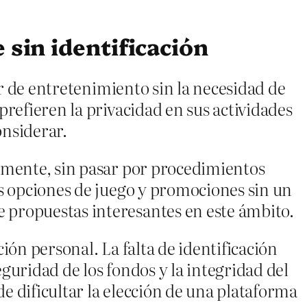
 sin identificación
ar de entretenimiento sin la necesidad de
refieren la privacidad en sus actividades
onsiderar.
tamente, sin pasar por procedimientos
es opciones de juego y promociones sin un
 propuestas interesantes en este ámbito.
ión personal. La falta de identificación
guridad de los fondos y la integridad del
 dificultar la elección de una plataforma