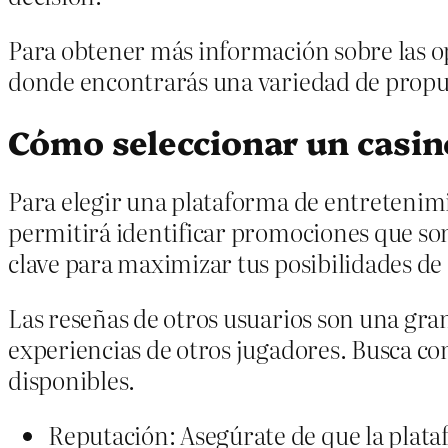
Para obtener más información sobre las op
donde encontrarás una variedad de propue
Cómo seleccionar un casino
Para elegir una plataforma de entretenimie
permitirá identificar promociones que son
clave para maximizar tus posibilidades de 
Las reseñas de otros usuarios son una gra
experiencias de otros jugadores. Busca come
disponibles.
Reputación: Asegúrate de que la plat