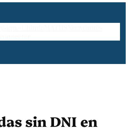
ysique-Chimie
MATHS
Nouveautés
 connecter
das sin DNI en