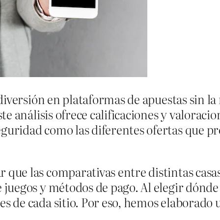
a diversión en plataformas de apuestas sin
ste análisis ofrece calificaciones y valorac
eguridad como las diferentes ofertas que p
 que las comparativas entre distintas casa
 juegos y métodos de pago. Al elegir dónde 
s de cada sitio. Por eso, hemos elaborado u