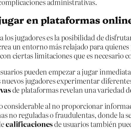
complicaciones administrativas.
jugar en plataformas online
a los jugadores es la posibilidad de disfrut
crea un entorno más relajado para quienes p
 con ciertas limitaciones que es necesario c
s usuarios pueden empezar a jugar inmedia
los nuevos jugadores experimentar diferent
vas
de plataformas revelan una variedad de
go considerable al no proporcionar informac
s no reguladas o fraudulentas, donde la se
de
calificaciones
de usuarios también puede