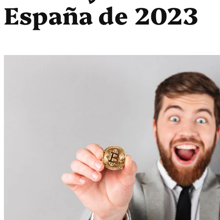
España de 2023