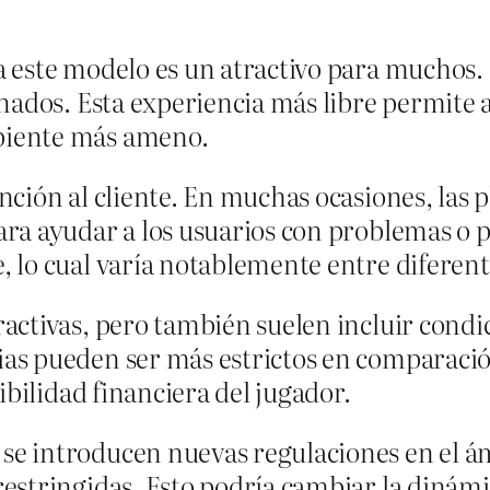
na este modelo es un atractivo para muchos.
onados. Esta experiencia más libre permite a
mbiente más ameno.
ención al cliente. En muchas ocasiones, las
ara ayudar a los usuarios con problemas o p
, lo cual varía notablemente entre diferente
ractivas, pero también suelen incluir condi
ias pueden ser más estrictos en comparaci
xibilidad financiera del jugador.
se introducen nuevas regulaciones en el ámb
restringidas. Esto podría cambiar la dinámi