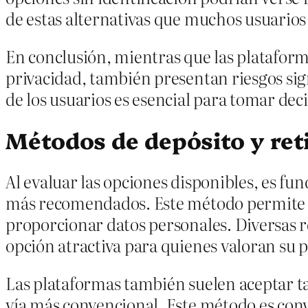
de estas alternativas que muchos usuarios
En conclusión, mientras que las plataforma
privacidad, también presentan riesgos si
de los usuarios es esencial para tomar de
Métodos de depósito y reti
Al evaluar las opciones disponibles, es f
más recomendados. Este método permite a 
proporcionar datos personales. Diversas re
opción atractiva para quienes valoran su p
Las plataformas también suelen aceptar ta
vía más convencional. Este método es con