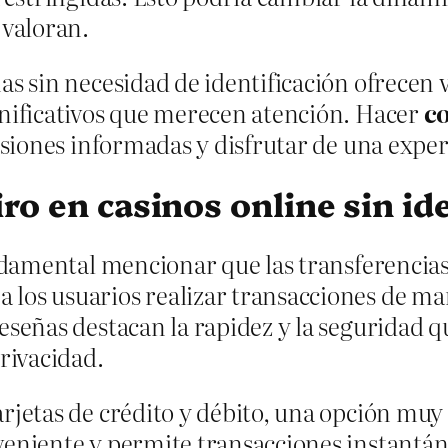
 valoran.
s sin necesidad de identificación ofrecen 
gnificativos que merecen atención. Hacer
c
cisiones informadas y disfrutar de una expe
ro en casinos online sin id
undamental mencionar que las transferenci
los usuarios realizar transacciones de man
señas destacan la rapidez y la seguridad qu
rivacidad.
rjetas de crédito y débito, una opción muy 
veniente y permite transacciones instantán