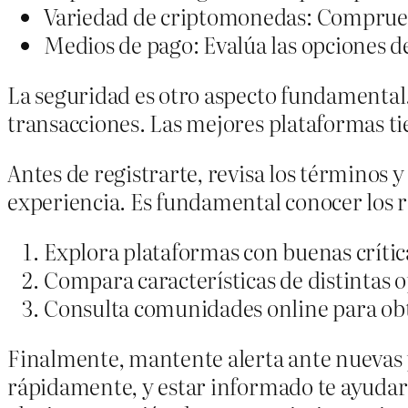
Variedad de criptomonedas: Comprueb
Medios de pago: Evalúa las opciones de
La seguridad es otro aspecto fundamental. 
transacciones. Las mejores plataformas ti
Antes de registrarte, revisa los términos y
experiencia. Es fundamental conocer los re
Explora plataformas con buenas críti
Compara características de distintas 
Consulta comunidades online para obt
Finalmente, mantente alerta ante nuevas p
rápidamente, y estar informado te ayudará 