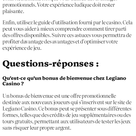
promotionnels. Votre expérience ludique doit rester
plaisante.
Enfin, utilisez le guide d’utilisation fourni par le casino. Cela
peut vous aider à mieux comprendre comment tirer parti
des offres disponibles. Suivre ces astuces vous permettra de
profiter davantage des avantages et d’optimiser votre
expérience de jeu.
Questions-réponses :
Qu’est-ce qu’un bonus de bienvenue chez Legiano
Casino ?
Un bonus de bienvenue est une offre promotionnelle
destinée aux nouveaux joueurs qui s’inscrivent sur le site de
Legiano Casino. Ce bonus peut se présenter sous différentes
formes, telles que des crédits de jeu supplémentaires ou des
tours gratuits, permettant aux utilisateurs de tester les jeux
sans risquer leur propre argent.