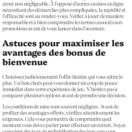
atout non négligeable. À l’opposé d’autres casinos en ligne
nécessitant des démarches plus compliquées, la rapidité et
l’efficacité sont au rendez-vous. Veillez à jouer de manière
responsable et à bien comprendre les termes associés aux
promotions avant de vous lancer dans l’aventure.
Astuces pour maximiser les
avantages des bonus de
bienvenue
Choisissez judicieusement l’offre limitée qui vous attire le
plus. Un bon choix peut vous donner un coup de pouce
immédiat dans votre expérience de jeu. N’hésitez pas à
comparer plusieurs options avant de prendre une décision.
Les conditions de mise sont souvent négligées. Avant de
profiter des avantages offerts, vérifiez attentivement les
exigences. Cela vous permettra de comprendre quel
montant vous devez parier pour effectuer un retrait. Soyez
conscient des taux de redistribution des jeux que vous