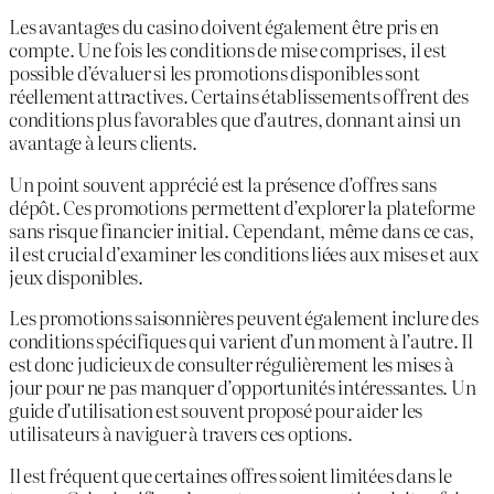
Les avantages du casino doivent également être pris en
compte. Une fois les conditions de mise comprises, il est
possible d’évaluer si les promotions disponibles sont
réellement attractives. Certains établissements offrent des
conditions plus favorables que d’autres, donnant ainsi un
avantage à leurs clients.
Un point souvent apprécié est la présence d’offres sans
dépôt. Ces promotions permettent d’explorer la plateforme
sans risque financier initial. Cependant, même dans ce cas,
il est crucial d’examiner les conditions liées aux mises et aux
jeux disponibles.
Les promotions saisonnières peuvent également inclure des
conditions spécifiques qui varient d’un moment à l’autre. Il
est donc judicieux de consulter régulièrement les mises à
jour pour ne pas manquer d’opportunités intéressantes. Un
guide d’utilisation est souvent proposé pour aider les
utilisateurs à naviguer à travers ces options.
Il est fréquent que certaines offres soient limitées dans le