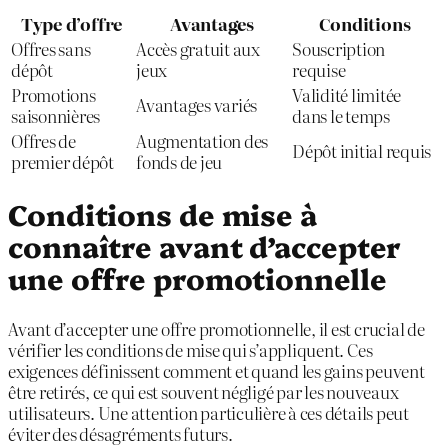
Type d’offre
Avantages
Conditions
Offres sans
Accès gratuit aux
Souscription
dépôt
jeux
requise
Promotions
Validité limitée
Avantages variés
saisonnières
dans le temps
Offres de
Augmentation des
Dépôt initial requis
premier dépôt
fonds de jeu
Conditions de mise à
connaître avant d’accepter
une offre promotionnelle
Avant d’accepter une offre promotionnelle, il est crucial de
vérifier les conditions de mise qui s’appliquent. Ces
exigences définissent comment et quand les gains peuvent
être retirés, ce qui est souvent négligé par les nouveaux
utilisateurs. Une attention particulière à ces détails peut
éviter des désagréments futurs.