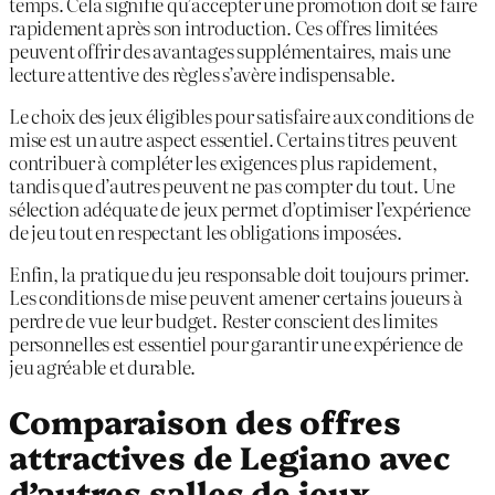
temps. Cela signifie qu’accepter une promotion doit se faire
rapidement après son introduction. Ces offres limitées
peuvent offrir des avantages supplémentaires, mais une
lecture attentive des règles s’avère indispensable.
Le choix des jeux éligibles pour satisfaire aux conditions de
mise est un autre aspect essentiel. Certains titres peuvent
contribuer à compléter les exigences plus rapidement,
tandis que d’autres peuvent ne pas compter du tout. Une
sélection adéquate de jeux permet d’optimiser l’expérience
de jeu tout en respectant les obligations imposées.
Enfin, la pratique du jeu responsable doit toujours primer.
Les conditions de mise peuvent amener certains joueurs à
perdre de vue leur budget. Rester conscient des limites
personnelles est essentiel pour garantir une expérience de
jeu agréable et durable.
Comparaison des offres
attractives de Legiano avec
d’autres salles de jeux