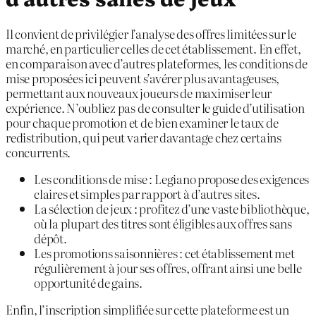
Il convient de privilégier l’analyse des offres limitées sur le
marché, en particulier celles de cet établissement. En effet,
en comparaison avec d’autres plateformes, les conditions de
mise proposées ici peuvent s’avérer plus avantageuses,
permettant aux nouveaux joueurs de maximiser leur
expérience. N’oubliez pas de consulter le guide d’utilisation
pour chaque promotion et de bien examiner le taux de
redistribution, qui peut varier davantage chez certains
concurrents.
Les conditions de mise : Legiano propose des exigences
claires et simples par rapport à d’autres sites.
La sélection de jeux : profitez d’une vaste bibliothèque,
où la plupart des titres sont éligibles aux offres sans
dépôt.
Les promotions saisonnières : cet établissement met
régulièrement à jour ses offres, offrant ainsi une belle
opportunité de gains.
Enfin, l’inscription simplifiée sur cette plateforme est un