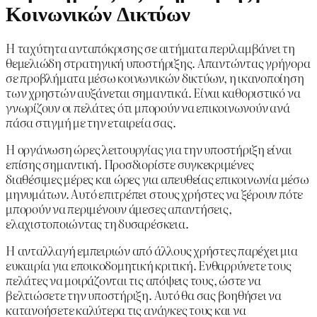
Κοινωνικών Δικτύων
Η ταχύτητα ανταπόκρισης σε αιτήματα περιλαμβάνει τη
θεμελιώδη στρατηγική υποστήριξης. Απαντώντας γρήγορα
σε προβλήματα μέσω κοινωνικών δικτύων, η ικανοποίηση
των χρηστών αυξάνεται σημαντικά. Είναι καθοριστικό να
γνωρίζουν οι πελάτες ότι μπορούν να επικοινωνούν ανά
πάσα στιγμή με την εταιρεία σας.
Η οργάνωση ώρες λειτουργίας για την υποστήριξη είναι
επίσης σημαντική. Προσδιορίστε συγκεκριμένες
διαθέσιμες μέρες και ώρες για απευθείας επικοινωνία μέσω
μηνυμάτων. Αυτό επιτρέπει στους χρήστες να ξέρουν πότε
μπορούν να περιμένουν άμεσες απαντήσεις,
ελαχιστοποιώντας τη δυσαρέσκεια.
Η ανταλλαγή εμπειριών από άλλους χρήστες παρέχει μια
ευκαιρία για εποικοδομητική κριτική. Ενθαρρύνετε τους
πελάτες να μοιράζονται τις απόψεις τους, ώστε να
βελτιώσετε την υποστήριξη. Αυτό θα σας βοηθήσει να
κατανοήσετε καλύτερα τις ανάγκες τους και να