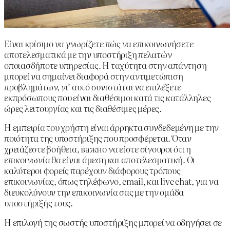
Είναι κρίσιμο να γνωρίζετε πώς να επικοινωνήσετε
αποτελεσματικά με την υποστήριξη πελατών
οποιασδήποτε υπηρεσίας. Η ταχύτητα στην απάντηση
μπορεί να σημαίνει διαφορά στην αντιμετώπιση
προβλημάτων, γι’ αυτό συνιστάται να επιλέξετε
εκπρόσωπους που είναι διαθέσιμοι κατά τις κατάλληλες
ώρες λειτουργίας και τις διαθέσιμες μέρες.
Η εμπειρία του χρήστη είναι άρρηκτα συνδεδεμένη με την
ποιότητα της υποστήριξης που προσφέρεται. Όταν
χρειάζεστε βοήθεια, важно να είστε σίγουροι ότι η
επικοινωνία θα είναι άμεση και αποτελεσματική. Οι
καλύτεροι φορείς παρέχουν διάφορους τρόπους
επικοινωνίας, όπως τηλέφωνο, email, και live chat, για να
διευκολύνουν την επικοινωνία σας με την ομάδα
υποστήριξής τους.
Η επιλογή της σωστής υποστήριξης μπορεί να οδηγήσει σε