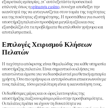
εξαιρετικές εμπειρίες, γι’ αυτό εξετάστε προσεκτικά
επιλογές όπως η
spinanga casino
, που έχει αποδείξει την
ικανότητά της να ανταγωνίζεται στον τομέα της ταχύτητας
και της ποιότητας εξυπηρέτησης. Η προσπάθεια για σωστή
υποστήριξη πελατών προσφέρει μεγάλη αξία και σας
εξασφαλίζει ότι τα προβλήματα θα επιλυθούν γρήγορα και
αποτελεσματικά.
Επιλογές Χειρισμού Κλήσεων
Πελατών
Η ταχύτητα απόκρισης είναι θεμελιώδης για κάθε υπηρεσία
υποστήριξης πελατών. Είναι σημαντικό οι κλήσεις να
απαντώνται άμεσα για να διασφαλιστεί μια θετική εμπειρία
χρήστη. Όσο πιο γρήγορα οι αντιπρόσωποι επικοινωνούν με
τους πελάτες, τόσο μεγαλύτερη είναι η ικανοποίηση τους.
Οι διαθέσιμες μέρες και οι ώρες λειτουργίας της
υποστήριξης παίζουν κρίσιμο ρόλο στην προσβασιμότητα.
Οι πελάτες πρέπει να έχουν τη δυνατότητα να