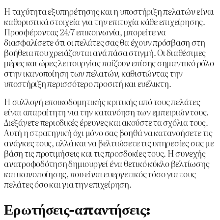
Η ταχύτητα εξυπηρέτησης και η υποστήριξη πελατών είναι
καθοριστικά στοιχεία για την επιτυχία κάθε επιχείρησης.
Προσφέροντας 24/7 επικοινωνία, μπορείτε να
διασφαλίσετε ότι οι πελάτες σας θα έχουν πρόσβαση στη
βοήθεια που χρειάζονται ανά πάσα στιγμή. Οι διαθέσιμες
μέρες και ώρες λειτουργίας παίζουν επίσης σημαντικό ρόλο
στην ικανοποίηση των πελατών, καθιστώντας την
υποστήριξη περισσότερο προσιτή και ευέλικτη.
Η συλλογή εποικοδομητικής κριτικής από τους πελάτες
είναι απαραίτητη για την κατανόηση των εμπειριών τους.
Διεξάγετε περιοδικές έρευνες και ακούστε τα σχόλια τους.
Αυτή η στρατηγική όχι μόνο σας βοηθά να κατανοήσετε τις
ανάγκες τους, αλλά και να βελτιώσετε τις υπηρεσίες σας με
βάση τις προτιμήσεις και τις προσδοκίες τους. Η συνεχής
ανατροφοδότηση δημιουργεί ένα θετικό κύκλο βελτίωσης
και ικανοποίησης, που είναι ευεργετικός τόσο για τους
πελάτες όσο και για την επιχείρηση.
Ερωτήσεις-απαντήσεις: