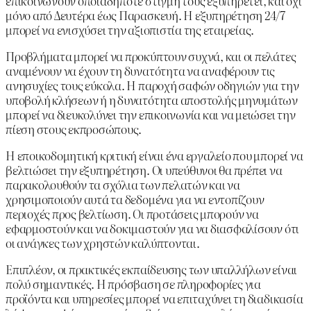
επικοινωνούν οποιαδήποτε στιγμή τους εξυπηρετεί, και όχι
μόνο από Δευτέρα έως Παρασκευή. Η εξυπηρέτηση 24/7
μπορεί να ενισχύσει την αξιοπιστία της εταιρείας.
Προβλήματα μπορεί να προκύπτουν συχνά, και οι πελάτες
αναμένουν να έχουν τη δυνατότητα να αναφέρουν τις
ανησυχίες τους εύκολα. Η παροχή σαφών οδηγιών για την
υποβολή κλήσεων ή η δυνατότητα αποστολής μηνυμάτων
μπορεί να διευκολύνει την επικοινωνία και να μειώσει την
πίεση στους εκπροσώπους.
Η εποικοδομητική κριτική είναι ένα εργαλείο που μπορεί να
βελτιώσει την εξυπηρέτηση. Οι υπεύθυνοι θα πρέπει να
παρακολουθούν τα σχόλια των πελατών και να
χρησιμοποιούν αυτά τα δεδομένα για να εντοπίζουν
περιοχές προς βελτίωση. Οι προτάσεις μπορούν να
εφαρμοστούν και να δοκιμαστούν για να διασφαλίσουν ότι
οι ανάγκες των χρηστών καλύπτονται.
Επιπλέον, οι πρακτικές εκπαίδευσης των υπαλλήλων είναι
πολύ σημαντικές. Η πρόσβαση σε πληροφορίες για
προϊόντα και υπηρεσίες μπορεί να επιταχύνει τη διαδικασία