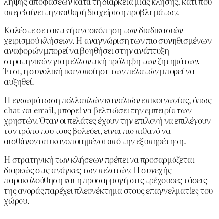
λήψης αποφάσεων κατά τη διάρκεια μιας κλήσης, κάτι που
υπερβαίνει την καθαρή διαχείριση προβλημάτων.
Καλέστε σε τακτική ανασκόπηση των διαδικασιών
χειρισμού κλήσεων. Η αναγνώριση των πιο συνηθισμένων
αναφορών μπορεί να βοηθήσει στην ανάπτυξη
στρατηγικών για μελλοντική πρόληψη των ζητημάτων.
Έτσι, η συνολική ικανοποίηση των πελατών μπορεί να
αυξηθεί.
Η ενσωμάτωση πολλαπλών καναλιών επικοινωνίας, όπως
chat και email, μπορεί να βελτιώσει την εμπειρία των
χρηστών. Όταν οι πελάτες έχουν την επιλογή να επιλέγουν
τον τρόπο που τους βολεύει, είναι πιο πιθανό να
αισθάνονται ικανοποιημένοι από την εξυπηρέτηση.
Η στρατηγική των κλήσεων πρέπει να προσαρμόζεται
διαρκώς στις ανάγκες των πελατών. Η συνεχής
παρακολούθηση και η προσαρμογή στις τρέχουσες τάσεις
της αγοράς παρέχει πλεονέκτημα στους επαγγελματίες του
χώρου.