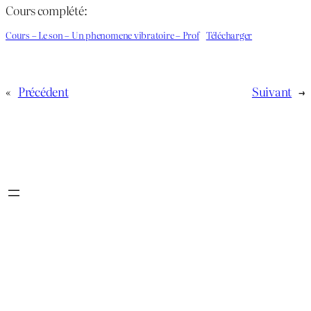
Cours complété:
Cours – Le son – Un phenomene vibratoire – Prof
Télécharger
«
Précédent
Suivant
→