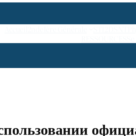
Accueil
2nde
1ère Générale
STI2D
SNT
Ph
RESSOURCES
Se
спользовании офици