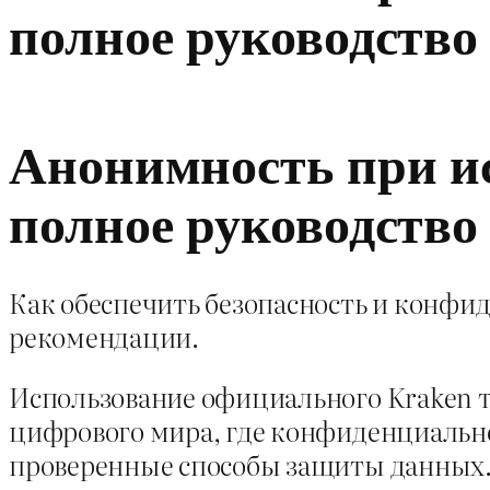
полное руководство
Анонимность при и
полное руководство
Как обеспечить безопасность и конфи
рекомендации.
Использование официального Kraken т
цифрового мира, где конфиденциально
проверенные способы защиты данных