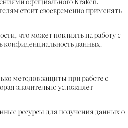
лениями официального Kraken.
ателям стоит своевременно применять
сти, что может повлиять на работу с
ь конфиденциальность данных.
ько методов защиты при работе с
торая значительно усложняет
нные ресурсы для получения данных о