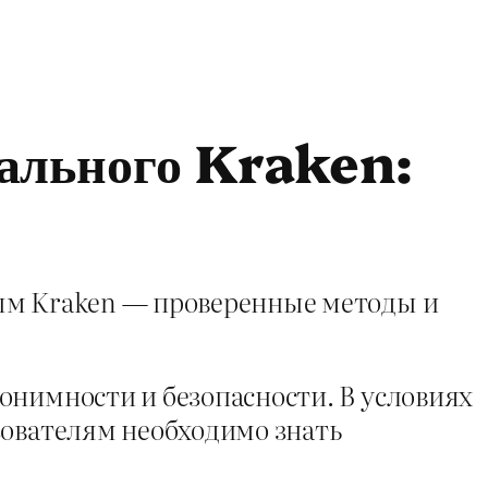
ального Kraken:
ным Kraken — проверенные методы и
онимности и безопасности. В условиях
зователям необходимо знать