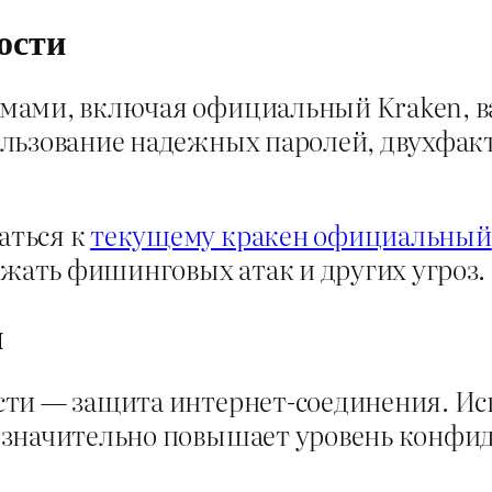
ости
мами, включая официальный Kraken, в
ользование надежных паролей, двухфак
аться к
текущему кракен официальный
ежать фишинговых атак и других угроз.
я
ти — защита интернет-соединения. Исп
 значительно повышает уровень конфид