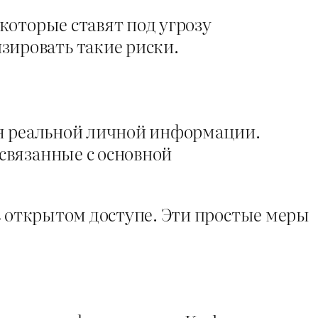
которые ставят под угрозу
ировать такие риски.
ия реальной личной информации.
связанные с основной
в открытом доступе. Эти простые меры