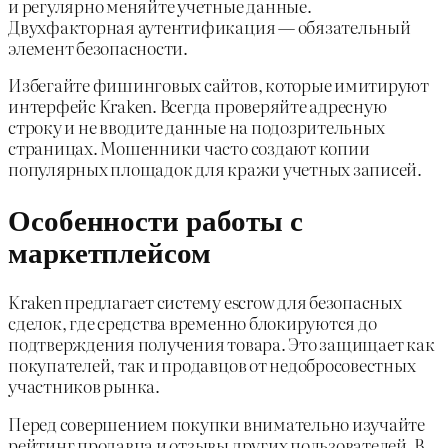
и регулярно меняйте учетные данные.
Двухфакторная аутентификация — обязательный
элемент безопасности.
Избегайте фишинговых сайтов, которые имитируют
интерфейс Kraken. Всегда проверяйте адресную
строку и не вводите данные на подозрительных
страницах. Мошенники часто создают копии
популярных площадок для кражи учетных записей.
Особенности работы с
маркетплейсом
Kraken предлагает систему escrow для безопасных
сделок, где средства временно блокируются до
подтверждения получения товара. Это защищает как
покупателей, так и продавцов от недобросовестных
участников рынка.
Перед совершением покупки внимательно изучайте
рейтинг продавца и отзывы других пользователей. В