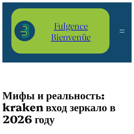
Aller
au
contenu
Fulgence
Bienvenüe
Мифы и реальность:
kraken вход зеркало в
2026 году