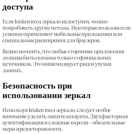
доступа
Если kraken вход зеркало недоступен, можно
попробовать другие методы. Некоторые пользователи
успешно применяют мобильные приложения или
специальные расширения для браузеров.
Важно помнить, что любые сторонние приложения
должны быть скачаны только с официальных
источников. Это минимизирует риски утечки
данных.
Безопасность при
использовании зеркал
Используя kraken вход зеркало, следует особое
внимание уделять защите аккаунта. Двухфакторная
аутентификация и сложные пароли – обязательные
меры предосторожности.