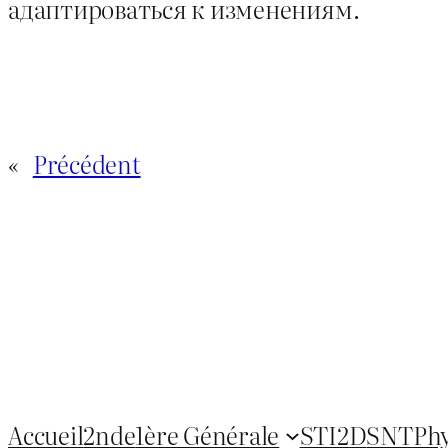
адаптироваться к изменениям.
«
Précédent
Accueil
2nde
1ère Générale
STI2D
SNT
Ph