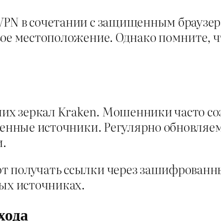
PN в сочетании с защищенным браузером
вое местоположение. Однако помните, ч
очих зеркал Kraken. Мошенники часто с
ренные источники. Регулярно обновляе
.
т получать ссылки через зашифрованны
тых источниках.
хода