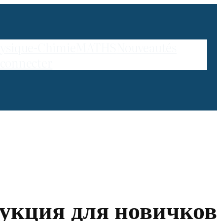
ysique-Chimie
MATHS
Nouveautés
 connecter
рукция для новичков