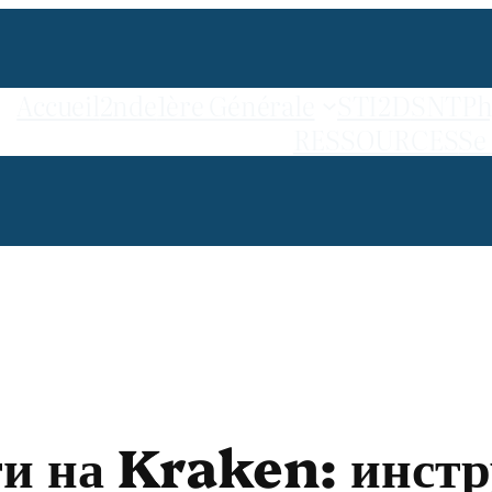
Accueil
2nde
1ère Générale
STI2D
SNT
Ph
RESSOURCES
Se
ти на Kraken: инст