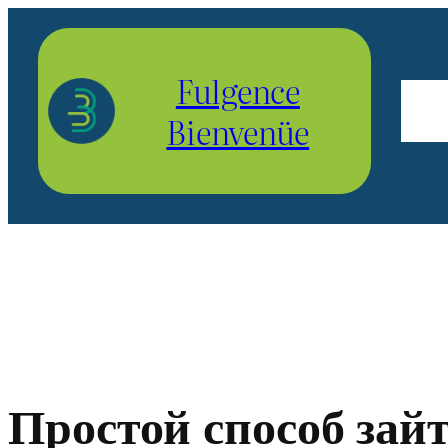
Aller
au
Fulgence
contenu
Bienvenüe
Простой способ зай