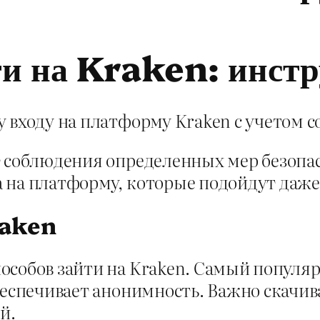
ти на Kraken: инст
у входу на платформу Kraken с учетом
 соблюдения определенных мер безопас
 на платформу, которые подойдут даже
raken
особов зайти на Kraken. Самый популя
беспечивает анонимность. Важно скачива
й.