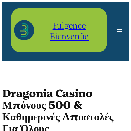
Aller
au
contenu
Fulgence
Bienvenüe
Dragonia Casino
Μπόνους 500 &
Καθημερινές Αποστολές
Για Όλους