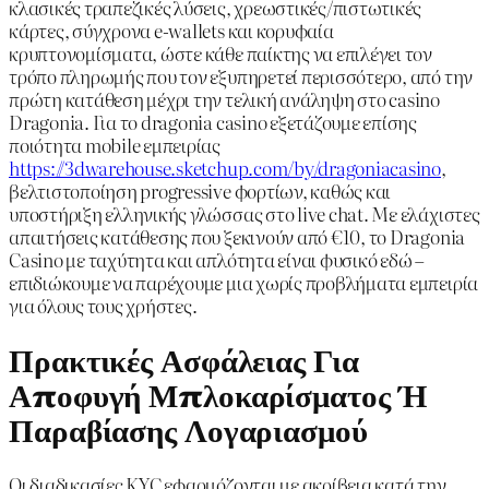
κλασικές τραπεζικές λύσεις, χρεωστικές/πιστωτικές
κάρτες, σύγχρονα e‑wallets και κορυφαία
κρυπτονομίσματα, ώστε κάθε παίκτης να επιλέγει τον
τρόπο πληρωμής που τον εξυπηρετεί περισσότερο, από την
πρώτη κατάθεση μέχρι την τελική ανάληψη στο casino
Dragonia. Για το dragonia casino εξετάζουμε επίσης
ποιότητα mobile εμπειρίας
https://3dwarehouse.sketchup.com/by/dragoniacasino
,
βελτιστοποίηση progressive φορτίων, καθώς και
υποστήριξη ελληνικής γλώσσας στο live chat. Με ελάχιστες
απαιτήσεις κατάθεσης που ξεκινούν από €10, το Dragonia
Casino με ταχύτητα και απλότητα είναι φυσικό εδώ –
επιδιώκουμε να παρέχουμε μια χωρίς προβλήματα εμπειρία
για όλους τους χρήστες.
Πρακτικές Ασφάλειας Για
Αποφυγή Μπλοκαρίσματος Ή
Παραβίασης Λογαριασμού
Οι διαδικασίες KYC εφαρμόζονται με ακρίβεια κατά την