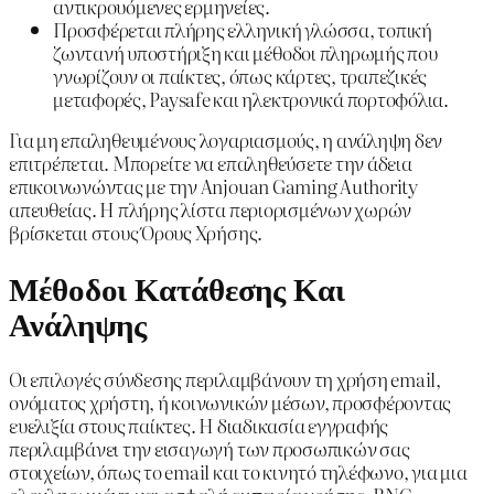
αντικρουόμενες ερμηνείες.
Προσφέρεται πλήρης ελληνική γλώσσα, τοπική
ζωντανή υποστήριξη και μέθοδοι πληρωμής που
γνωρίζουν οι παίκτες, όπως κάρτες, τραπεζικές
μεταφορές, Paysafe και ηλεκτρονικά πορτοφόλια.
Για μη επαληθευμένους λογαριασμούς, η ανάληψη δεν
επιτρέπεται. Μπορείτε να επαληθεύσετε την άδεια
επικοινωνώντας με την Anjouan Gaming Authority
απευθείας. Η πλήρης λίστα περιορισμένων χωρών
βρίσκεται στους Όρους Χρήσης.
Μέθοδοι Κατάθεσης Και
Ανάληψης
Οι επιλογές σύνδεσης περιλαμβάνουν τη χρήση email,
ονόματος χρήστη, ή κοινωνικών μέσων, προσφέροντας
ευελιξία στους παίκτες. Η διαδικασία εγγραφής
περιλαμβάνει την εισαγωγή των προσωπικών σας
στοιχείων, όπως το email και το κινητό τηλέφωνο, για μια