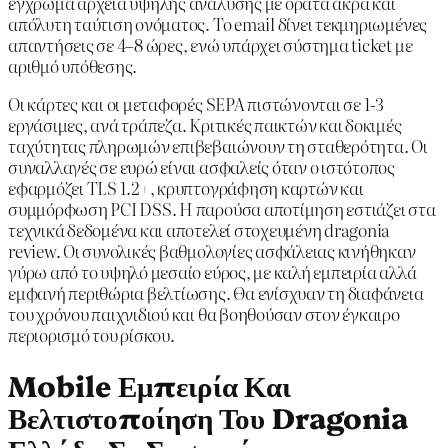
έγχρωμα αρχεία υψηλής ανάλυσης με ορατά άκρα και
απόλυτη ταύτιση ονόματος. Το email δίνει τεκμηριωμένες
απαντήσεις σε 4–8 ώρες, ενώ υπάρχει σύστημα ticket με
αριθμό υπόθεσης.
Οι κάρτες και οι μεταφορές SEPA πιστώνονται σε 1‑3
εργάσιμες, ανά τράπεζα. Κριτικές παικτών και δοκιμές
ταχύτητας πληρωμών επιβεβαιώνουν τη σταθερότητα. Οι
συναλλαγές σε ευρώ είναι ασφαλείς όταν ο ιστότοπος
εφαρμόζει TLS 1.2+, κρυπτογράφηση καρτών και
συμμόρφωση PCI DSS. Η παρούσα αποτίμηση εστιάζει στα
τεχνικά δεδομένα και αποτελεί στοχευμένη dragonia
review. Οι συνολικές βαθμολογίες ασφάλειας κινήθηκαν
γύρω από το υψηλό μεσαίο εύρος, με καλή εμπειρία αλλά
εμφανή περιθώρια βελτίωσης. Θα ενίσχυαν τη διαφάνεια
του χρόνου παιχνιδιού και θα βοηθούσαν στον έγκαιρο
περιορισμό του ρίσκου.
Mobile Εμπειρία Και
Βελτιστοποίηση Του Dragonia