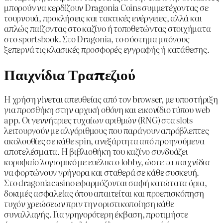
μπορούν να κερδίζουν Dragonia Coins συμμετέχοντας σε
τουρνουά, προκλήσεις και τακτικές ενέργειες, αλλά και
απλώς παίζοντας στο καζίνο ή τοποθετώντας στοιχήματα
στο sportsbook. Στο Dragonia, το σύστημα μπόνους
ξεπερνά τις κλασικές προσφορές εγγραφής ή κατάθεσης.
Παιχνίδια Τραπεζιού
Η χρήση γίνεται απευθείας από τον browser, με υποστήριξη
για προσθήκη στην αρχική οθόνη και εικονίδιο τύπου web
app. Οι γεννήτριες τυχαίων αριθμών (RNG) στα slots
λειτουργούν με αλγόριθμους που παράγουν απρόβλεπτες
ακολουθίες σε κάθε spin, ανεξάρτητα από προηγούμενα
αποτελέσματα. Η βιβλιοθήκη του καζίνο συνδυάζει
κορυφαίο λογισμικό με ευέλικτο lobby, ώστε τα παιχνίδια
να φορτώνουν γρήγορα και σταθερά σε κάθε συσκευή.
Στο dragoniacasino εφαρμόζονται σαφή κατώτατα όρια,
δοκιμές ασφαλείας όπου απαιτείται και προεπισκόπηση
τυχόν χρεώσεων πριν την οριστικοποίηση κάθε
συναλλαγής. Για γρηγορότερη έκβαση, προτιμήστε