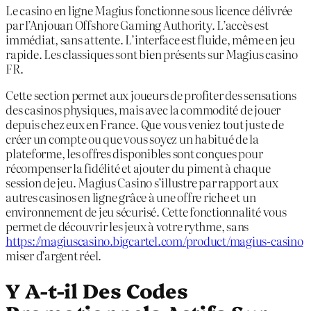
Le casino en ligne Magius fonctionne sous licence délivrée
par l’Anjouan Offshore Gaming Authority. L’accès est
immédiat, sans attente. L’interface est fluide, même en jeu
rapide. Les classiques sont bien présents sur Magius casino
FR.
Cette section permet aux joueurs de profiter des sensations
des casinos physiques, mais avec la commodité de jouer
depuis chez eux en France. Que vous veniez tout juste de
créer un compte ou que vous soyez un habitué de la
plateforme, les offres disponibles sont conçues pour
récompenser la fidélité et ajouter du piment à chaque
session de jeu. Magius Casino s’illustre par rapport aux
autres casinos en ligne grâce à une offre riche et un
environnement de jeu sécurisé. Cette fonctionnalité vous
permet de découvrir les jeux à votre rythme, sans
https://magiuscasino.bigcartel.com/product/magius-casino
miser d’argent réel.
Y A-t-il Des Codes