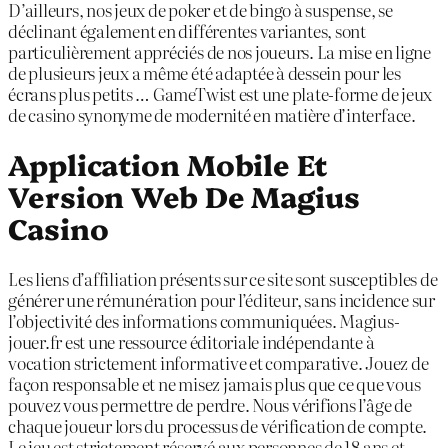
D’ailleurs, nos jeux de poker et de bingo à suspense, se
déclinant également en différentes variantes, sont
particulièrement appréciés de nos joueurs. La mise en ligne
de plusieurs jeux a même été adaptée à dessein pour les
écrans plus petits … GameTwist est une plate-forme de jeux
de casino synonyme de modernité en matière d’interface.
Application Mobile Et
Version Web De Magius
Casino
Les liens d’affiliation présents sur ce site sont susceptibles de
générer une rémunération pour l’éditeur, sans incidence sur
l’objectivité des informations communiquées. Magius-
jouer.fr est une ressource éditoriale indépendante à
vocation strictement informative et comparative. Jouez de
façon responsable et ne misez jamais plus que ce que vous
pouvez vous permettre de perdre. Nous vérifions l’âge de
chaque joueur lors du processus de vérification de compte.
Le jeu est strictement réservé aux personnes de 18 ans et