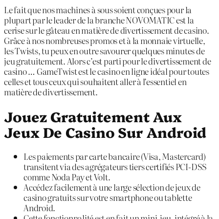
Le fait que nos machines à sous soient conçues pour la
plupart par le leader de la branche NOVOMATIC est la
cerise sur le gâteau en matière de divertissement de casino.
Grâce à nos nombreuses promos et à la monnaie virtuelle,
les Twists, tu peux en outre savourer quelques minutes de
jeu gratuitement. Alors c’est parti pour le divertissement de
casino … GameTwist est le casino en ligne idéal pour toutes
celles et tous ceux qui souhaitent aller à l’essentiel en
matière de divertissement.
Jouez Gratuitement Aux
Jeux De Casino Sur Android
Les paiements par carte bancaire (Visa, Mastercard)
transitent via des agrégateurs tiers certifiés PCI-DSS
comme Noda Pay et Volt.
Accédez facilement à une large sélection de jeux de
casino gratuits sur votre smartphone ou tablette
Android.
Cette fonctionnalité est en fait un mini-jeu, intégré à la