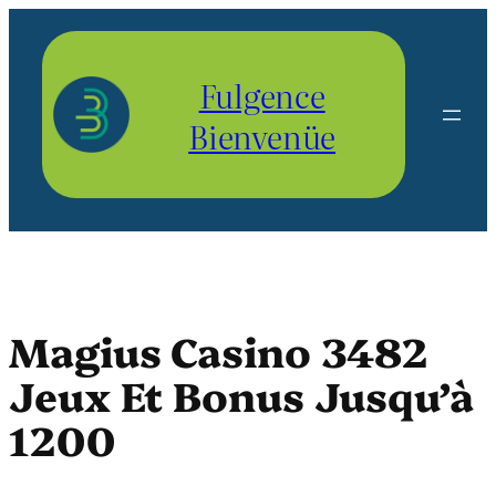
Aller
au
contenu
Fulgence
Bienvenüe
Magius Casino 3482
Jeux Et Bonus Jusqu’à
1200