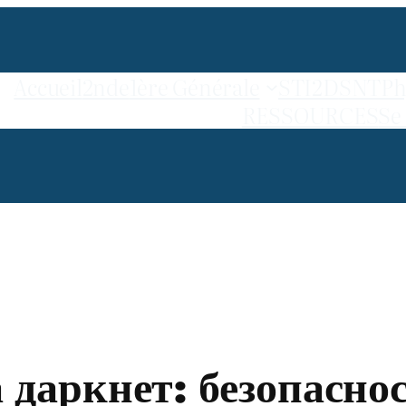
Accueil
2nde
1ère Générale
STI2D
SNT
Ph
RESSOURCES
Se
 даркнет: безопасно