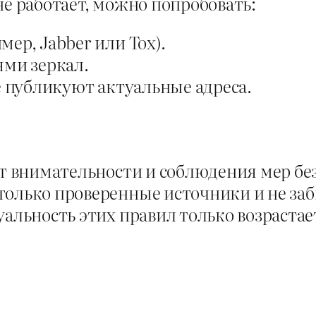
не работает, можно попробовать:
ер, Jabber или Tox).
ями зеркал.
де публикуют актуальные адреса.
ет внимательности и соблюдения мер бе
только проверенные источники и не за
альность этих правил только возрастае