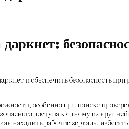
 даркнет: безопасно
даркнет и обеспечить безопасность при
орожности, особенно при поиске провер
езопасного доступа к одному из крупне
, как находить рабочие зеркала, избега