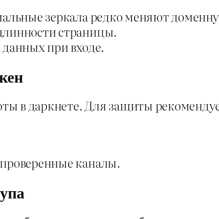
иальные зеркала редко меняют доменну
одлинности страницы.
 данных при входе.
акен
ты в даркнете. Для защиты рекомендуе
 проверенные каналы.
тупа