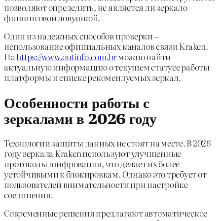
позволяют определить, не является ли зеркало
фишинговой ловушкой.
Один из надежных способов проверки –
использование официальных каналов связи Kraken.
На
https://www.outinfo.com.br
можно найти
актуальную информацию о текущем статусе работы
платформы и списке рекомендуемых зеркал.
Особенности работы с
зеркалами в 2026 году
Технологии защиты данных не стоят на месте. В 2026
году зеркала Kraken используют улучшенные
протоколы шифрования, что делает их более
устойчивыми к блокировкам. Однако это требует от
пользователей внимательности при настройке
соединения.
Современные решения предлагают автоматическое