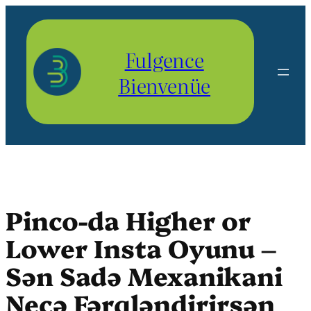
Aller
au
contenu
Fulgence
Bienvenüe
Pinco-da Higher or
Lower Insta Oyunu –
Sən Sadə Mexanikani
Necə Fərqləndirirsən