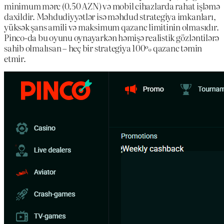
minimum mərc (0.50 AZN) və mobil cihazlarda rahat işləmə
daxildir. Məhdudiyyətlər isə məhdud strategiya imkanları,
yüksək şans amili və maksimum qazanc limitinin olmasıdır.
Pinco-da bu oyunu oynayarkən həmişə realistik gözləntilərə
sahib olmalısan – heç bir strategiya 100% qazanc təmin
etmir.