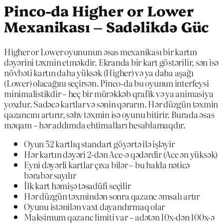
Pinco-da Higher or Lower
Mexanikası – Sadəlikdə Güc
Higher or Lower oyununun əsas mexanikası bir kartın
dəyərini təxmin etməkdir. Ekranda bir kart göstərilir, sən isə
növbəti kartın daha yüksək (Higher) və ya daha aşağı
(Lower) olacağını seçirsən. Pinco-da bu oyunun interfeysi
minimalistikdir – heç bir mürəkkəb qrafik və ya animasiya
yoxdur. Sadəcə kartlar və sənin qərarın. Hər düzgün təxmin
qazancını artırır, səhv təxmin isə oyunu bitirir. Burada əsas
məqam – hər addımda ehtimalları hesablamaqdır.
Oyun 52 kartlıq standart göyərtə ilə işləyir
Hər kartın dəyəri 2-dən Ace-ə qədərdir (Ace ən yüksək)
Eyni dəyərli kartlar çıxa bilər – bu halda nəticə
bərabər sayılır
İlk kart həmişə təsadüfi seçilir
Hər düzgün təxmindən sonra qazanc əmsalı artır
Oyunu istənilən vaxt dayandırmaq olar
Maksimum qazanc limiti var – adətən 10x-dən 100x-ə