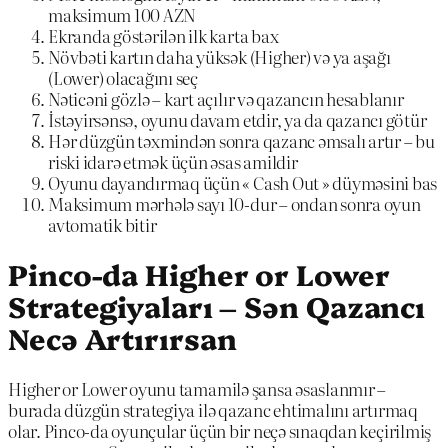
maksimum 100 AZN
Ekranda göstərilən ilk karta bax
Növbəti kartın daha yüksək (Higher) və ya aşağı
(Lower) olacağını seç
Nəticəni gözlə – kart açılır və qazancın hesablanır
İstəyirsənsə, oyunu davam etdir, ya da qazancı götür
Hər düzgün təxmindən sonra qazanc əmsalı artır – bu
riski idarə etmək üçün əsas amildir
Oyunu dayandırmaq üçün « Cash Out » düyməsini bas
Maksimum mərhələ sayı 10-dur – ondan sonra oyun
avtomatik bitir
Pinco-da Higher or Lower
Strategiyaları – Sən Qazancı
Necə Artırırsan
Higher or Lower oyunu tamamilə şansa əsaslanmır –
burada düzgün strategiya ilə qazanc ehtimalını artırmaq
olar. Pinco-da oyunçular üçün bir neçə sınaqdan keçirilmiş