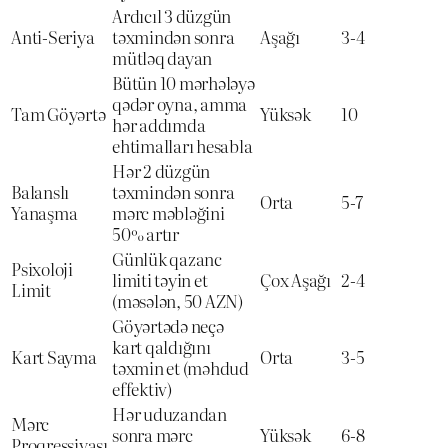
Ardıcıl 3 düzgün
Anti-Seriya
təxmindən sonra
Aşağı
3-4
mütləq dayan
Bütün 10 mərhələyə
qədər oyna, amma
Tam Göyərtə
Yüksək
10
hər addımda
ehtimalları hesabla
Hər 2 düzgün
Balanslı
təxmindən sonra
Orta
5-7
Yanaşma
mərc məbləğini
50% artır
Günlük qazanc
Psixoloji
limiti təyin et
Çox Aşağı
2-4
Limit
(məsələn, 50 AZN)
Göyərtədə neçə
kart qaldığını
Kart Sayma
Orta
3-5
təxmin et (məhdud
effektiv)
Hər uduzandan
Mərc
sonra mərc
Yüksək
6-8
Proqressiyası