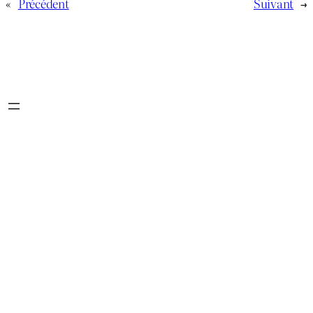
«
Précédent
Suivant
→