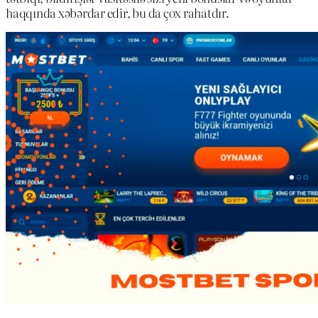
haqqında xəbərdar edir, bu da çox rahatdır.