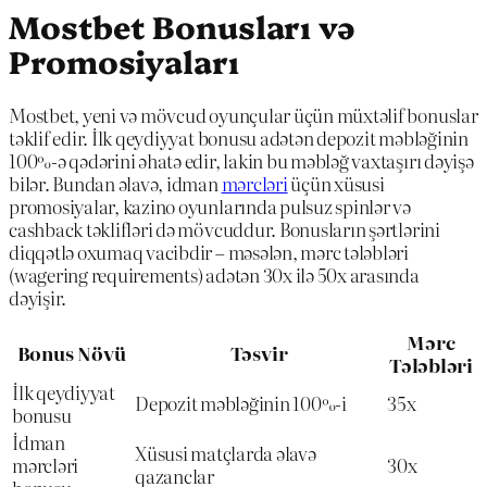
Mostbet Bonusları və
Promosiyaları
Mostbet, yeni və mövcud oyunçular üçün müxtəlif bonuslar
təklif edir. İlk qeydiyyat bonusu adətən depozit məbləğinin
100%-ə qədərini əhatə edir, lakin bu məbləğ vaxtaşırı dəyişə
bilər. Bundan əlavə, idman
mərcləri
üçün xüsusi
promosiyalar, kazino oyunlarında pulsuz spinlər və
cashback təklifləri də mövcuddur. Bonusların şərtlərini
diqqətlə oxumaq vacibdir – məsələn, mərc tələbləri
(wagering requirements) adətən 30x ilə 50x arasında
dəyişir.
Mərc
Bonus Növü
Təsvir
Tələbləri
İlk qeydiyyat
Depozit məbləğinin 100%-i
35x
bonusu
İdman
Xüsusi matçlarda əlavə
mərcləri
30x
qazanclar