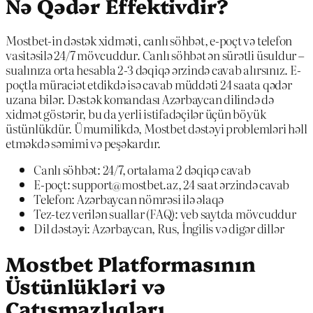
Nə Qədər Effektivdir?
Mostbet-in dəstək xidməti, canlı söhbət, e-poçt və telefon
vasitəsilə 24/7 mövcuddur. Canlı söhbət ən sürətli üsuldur –
sualınıza orta hesabla 2-3 dəqiqə ərzində cavab alırsınız. E-
poçtla müraciət etdikdə isə cavab müddəti 24 saata qədər
uzana bilər. Dəstək komandası Azərbaycan dilində də
xidmət göstərir, bu da yerli istifadəçilər üçün böyük
üstünlükdür. Ümumilikdə, Mostbet dəstəyi problemləri həll
etməkdə səmimi və peşəkardır.
Canlı söhbət: 24/7, ortalama 2 dəqiqə cavab
E-poçt: support@mostbet.az, 24 saat ərzində cavab
Telefon: Azərbaycan nömrəsi ilə əlaqə
Tez-tez verilən suallar (FAQ): veb saytda mövcuddur
Dil dəstəyi: Azərbaycan, Rus, İngilis və digər dillər
Mostbet Platformasının
Üstünlükləri və
Çatışmazlıqları