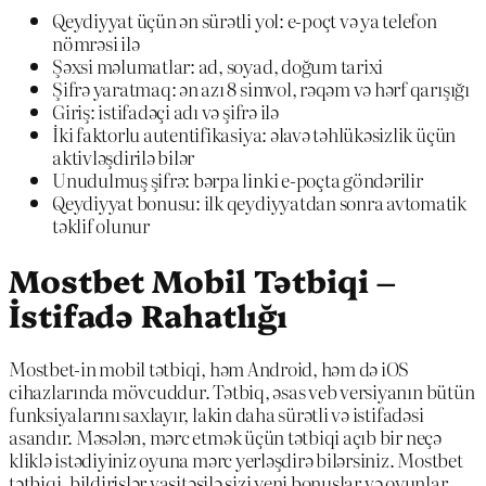
Qeydiyyat üçün ən sürətli yol: e-poçt və ya telefon
nömrəsi ilə
Şəxsi məlumatlar: ad, soyad, doğum tarixi
Şifrə yaratmaq: ən azı 8 simvol, rəqəm və hərf qarışığı
Giriş: istifadəçi adı və şifrə ilə
İki faktorlu autentifikasiya: əlavə təhlükəsizlik üçün
aktivləşdirilə bilər
Unudulmuş şifrə: bərpa linki e-poçta göndərilir
Qeydiyyat bonusu: ilk qeydiyyatdan sonra avtomatik
təklif olunur
Mostbet Mobil Tətbiqi –
İstifadə Rahatlığı
Mostbet-in mobil tətbiqi, həm Android, həm də iOS
cihazlarında mövcuddur. Tətbiq, əsas veb versiyanın bütün
funksiyalarını saxlayır, lakin daha sürətli və istifadəsi
asandır. Məsələn, mərc etmək üçün tətbiqi açıb bir neçə
kliklə istədiyiniz oyuna mərc yerləşdirə bilərsiniz. Mostbet
tətbiqi, bildirişlər vasitəsilə sizi yeni bonuslar və oyunlar