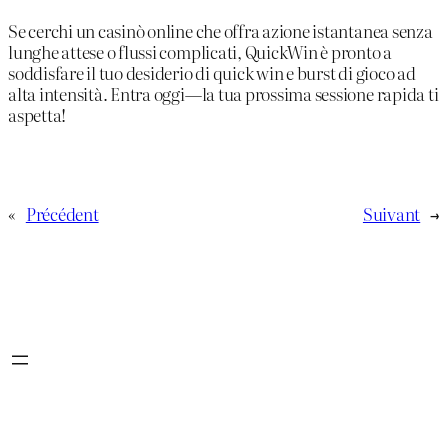
Se cerchi un casinò online che offra azione istantanea senza
lunghe attese o flussi complicati, QuickWin è pronto a
soddisfare il tuo desiderio di quick win e burst di gioco ad
alta intensità. Entra oggi—la tua prossima sessione rapida ti
aspetta!
«
Précédent
Suivant
→