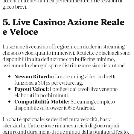
adrenalina che si allinea perfettamente con le sessioni di
gioco brevi.
5. Live Casino: Azione Reale
e Veloce
La sezione live casino offre giochi con dealer in streaming
che sono veloci quanto immersivi. Roulette e blackjack sono
disponibili in alta definizione con buffering minimo,
assicurando che ogni spin e distribuzione siano istantanei.
Nessun Ritardo:
Lo streaming video in diretta
funziona a 30fps per evitare lag.
Payout Veloci:
I prelievi dai tavoli live vengono
elaborati in pochi minuti.
Compatibilità Mobile:
Streaming completo
disponibile su browser iOS e Android.
La chat è opzionale; se desideri pura velocità, basta
silenziarla. L’attenzione rimane sui cicli di gioco rapidi—
ogni round dura meno di due minuti dalla puntata all’esito.