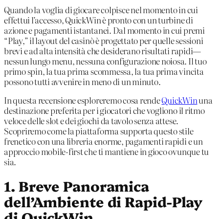
Quando la voglia di giocare colpisce nel momento in cui
effettui l’accesso, QuickWin è pronto con un turbine di
azione e pagamenti istantanei. Dal momento in cui premi
“Play,” il layout del casinò è progettato per quelle sessioni
brevi e ad alta intensità che desiderano risultati rapidi—
nessun lungo menu, nessuna configurazione noiosa. Il tuo
primo spin, la tua prima scommessa, la tua prima vincita
possono tutti avvenire in meno di un minuto.
In questa recensione esploreremo cosa rende
QuickWin
una
destinazione preferita per i giocatori che vogliono il ritmo
veloce delle slot e dei giochi da tavolo senza attese.
Scopriremo come la piattaforma supporta questo stile
frenetico con una libreria enorme, pagamenti rapidi e un
approccio mobile-first che ti mantiene in gioco ovunque tu
sia.
1. Breve Panoramica
dell’Ambiente di Rapid-Play
di QuickWin