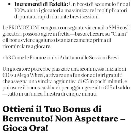
Incrementi di Fedeltà:
Un boost di accumulo fino al
100% aiuta i giocatori a massimizzare i moltiplicatori
di puntata rapidi durante brevi sessioni.
Le PROMOZIONI vengono consegnate via email o SMS così i
giocatori possono agire in fretta—basta cliccare su “Claim”
e il bonus viene aggiunto istantaneamente prima di
ricominciare a giocare.
<h3 Come le Promozioni si Adattano alle Sessioni Brevi
Un giocatore potrebbe piazzare una scommessa iniziale di
€10 su
Mega Wheel
, attivare una funzione di giri gratuiti
che assegna una vincita aggiuntiva di €5 in pochi minuti, e
poi usare il bonus cashback per aggiungere altri €15 al saldo
—tutto in un’unica finestra di cinque minuti.
Ottieni il Tuo Bonus di
Benvenuto! Non Aspettare –
Gioca Ora!