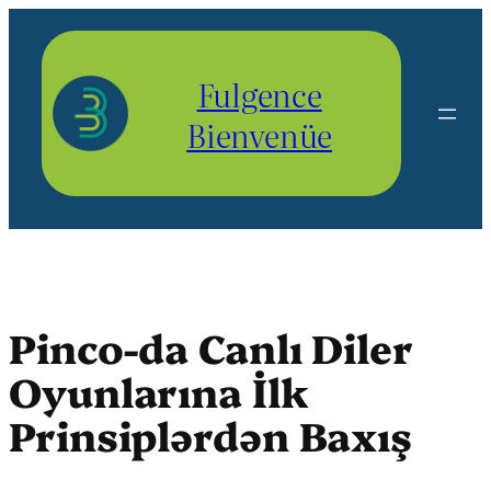
Aller
au
contenu
Fulgence
Bienvenüe
Pinco-da Canlı Diler
Oyunlarına İlk
Prinsiplərdən Baxış