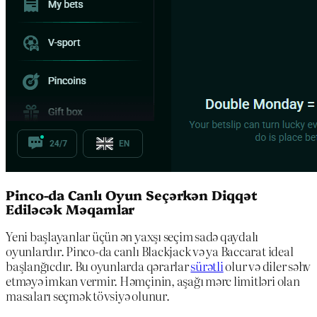
Pinco-da Canlı Oyun Seçərkən Diqqət
Ediləcək Məqamlar
Yeni başlayanlar üçün ən yaxşı seçim sadə qaydalı
oyunlardır. Pinco-da canlı Blackjack və ya Baccarat ideal
başlanğıcdır. Bu oyunlarda qərarlar
sürətli
olur və diler səhv
etməyə imkan vermir. Həmçinin, aşağı mərc limitləri olan
masaları seçmək tövsiyə olunur.