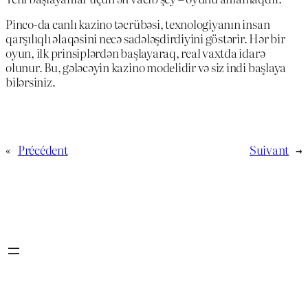
Pinco-da canlı kazino təcrübəsi, texnologiyanın insan
qarşılıqlı əlaqəsini necə sadələşdirdiyini göstərir. Hər bir
oyun, ilk prinsiplərdən başlayaraq, real vaxtda idarə
olunur. Bu, gələcəyin kazino modelidir və siz indi başlaya
bilərsiniz.
«
Précédent
Suivant
→