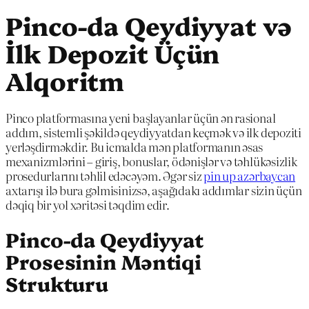
Pinco-da Qeydiyyat və
İlk Depozit Üçün
Alqoritm
Pinco platformasına yeni başlayanlar üçün ən rasional
addım, sistemli şəkildə qeydiyyatdan keçmək və ilk depoziti
yerləşdirməkdir. Bu icmalda mən platformanın əsas
mexanizmlərini – giriş, bonuslar, ödənişlər və təhlükəsizlik
prosedurlarını təhlil edəcəyəm. Əgər siz
pin up azərbaycan
axtarışı ilə bura gəlmisinizsə, aşağıdakı addımlar sizin üçün
dəqiq bir yol xəritəsi təqdim edir.
Pinco-da Qeydiyyat
Prosesinin Məntiqi
Strukturu