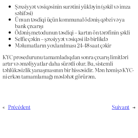
Şəxsiyyət vəsiqəsinin surətini yükləyin (şəkil və imza
səhifəsi)
Ünvan təsdiqi üçün kommunal ödəniş qəbzi və ya
bank çıxarışı
Ödəniş metodunun təsdiqi – kartın ön tərəfinin şəkli
Selfie çəkin – şəxsiyyət vəsiqəsi ilə birlikdə
Məlumatların yoxlanılması 24-48 saat çəkir
KYC prosedurunu tamamladıqdan sonra çıxarış limitləri
artır və əməliyyatlar daha sürətli olur. Bu, sistemli
təhlükəsizlik yanaşmasının bir hissəsidir. Mən həmişə KYC-
ni erkən tamamlamağı məsləhət görürəm.
«
Précédent
Suivant
→