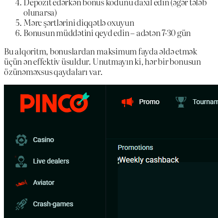
Depozit edərkən bonus kodunu daxil edin (əgər tələb
olunarsa)
Mərc şərtlərini diqqətlə oxuyun
Bonusun müddətini qeyd edin – adətən 7-30 gün
Bu alqoritm, bonuslardan maksimum fayda əldə etmək
üçün ən effektiv üsuldur. Unutmayın ki, hər bir bonusun
özünəməxsus qaydaları var.