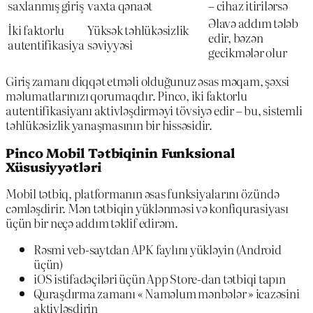
saxlanmış giriş
vaxta qənaət
– cihaz itirilərsə
Əlavə addım tələb
İki faktorlu
Yüksək təhlükəsizlik
edir, bəzən
autentifikasiya
səviyyəsi
gecikmələr olur
Giriş zamanı diqqət etməli olduğunuz əsas məqam, şəxsi
məlumatlarınızı qorumaqdır. Pinco, iki faktorlu
autentifikasiyanı aktivləşdirməyi tövsiyə edir – bu, sistemli
təhlükəsizlik yanaşmasının bir hissəsidir.
Pinco Mobil Tətbiqinin Funksional
Xüsusiyyətləri
Mobil tətbiq, platformanın əsas funksiyalarını özündə
cəmləşdirir. Mən tətbiqin yüklənməsi və konfiqurasiyası
üçün bir neçə addım təklif edirəm.
Rəsmi veb-saytdan APK faylını yükləyin (Android
üçün)
iOS istifadəçiləri üçün App Store-dan tətbiqi tapın
Quraşdırma zamanı « Naməlum mənbələr » icazəsini
aktivləşdirin