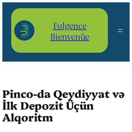
Aller
au
contenu
Fulgence
Bienvenüe
Pinco-da Qeydiyyat və
İlk Depozit Üçün
Alqoritm