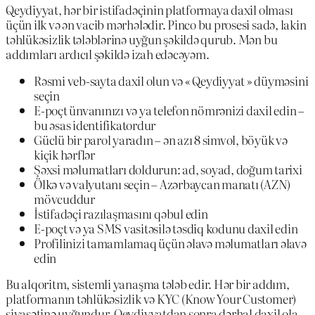
Qeydiyyat, hər bir istifadəçinin platformaya daxil olması
üçün ilk və ən vacib mərhələdir. Pinco bu prosesi sadə, lakin
təhlükəsizlik tələblərinə uyğun şəkildə qurub. Mən bu
addımları ardıcıl şəkildə izah edəcəyəm.
Rəsmi veb-sayta daxil olun və « Qeydiyyat » düyməsini
seçin
E-poçt ünvanınızı və ya telefon nömrənizi daxil edin –
bu əsas identifikatordur
Güclü bir parol yaradın – ən azı 8 simvol, böyük və
kiçik hərflər
Şəxsi məlumatları doldurun: ad, soyad, doğum tarixi
Ölkə və valyutanı seçin – Azərbaycan manatı (AZN)
mövcuddur
İstifadəçi razılaşmasını qəbul edin
E-poçt və ya SMS vasitəsilə təsdiq kodunu daxil edin
Profilinizi tamamlamaq üçün əlavə məlumatları əlavə
edin
Bu alqoritm, sistemli yanaşma tələb edir. Hər bir addım,
platformanın təhlükəsizlik və KYC (Know Your Customer)
siyasətinə uyğundur. Qeydiyyatdan sonra dərhal daxil ola