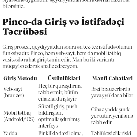
bilərsiniz.
Pinco-da Giriş və İstifadəçi
Təcrübəsi
Giriş prosesi, qeydiyyatdan sonra ən tez-tez istifadə olunan
funksiyadır. Pinco, həm veb-sayt, həm də mobil tətbiq
vasitəsilə rahat giriş təmin edir. Mən bu iki variantı
müqayisə edərək analiz edəcəyəm.
Giriş Metodu
Üstünlükləri
Mənfi Cəhətləri
Heç bir quraşdırma
Veb-sayt
Bəzi brauzerlərdə
tələb etmir, bütün
(brauzer)
yavaş yüklənə bilər
cihazlarda işləyir
Sürətli giriş, push
Cihaz yaddaşında
Mobil tətbiq
bildirişləri,
yer tutur, yeniləmə
(Android/iOS)
optimallaşdırılmış
tələb edir
interfeys
Yadda
Bir kliklə daxil olma,
Təhlükəsizlik riski