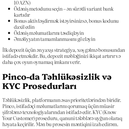
10 AZN)
Ödəniş metodunu seçin – ən sürətli variant bank
kartıdır
Bonus aktivləşdirmək istəyirsinizsə, bonus kodunu
daxil edin
Ödəniş məlumatlarını təsdiqləyin
Əməliyyatın tamamlanmasını gözləyin
İlk depozit üçün ən yaxşı strategiya, xoş gəlmə bonusundan
istifadə etməkdir. Bu, depozit məbləğinizi ikiqat artırır və
daha çox oyun oynamaq imkanı verir.
Pinco-da Təhlükəsizlik və
KYC Prosedurları
Təhlükəsizlik, platformanın əsas prioritetlərindən biridir.
Pinco, istifadəçi məlumatlarını qorumaq üçün müasir
şifrələmə texnologiyalarından istifadə edir. KYC (Know
Your Customer) proseduru, qanuni tələblərə uyğun olaraq
həyata keçirilir. Mən bu prosesin məntiqini izah edirəm.