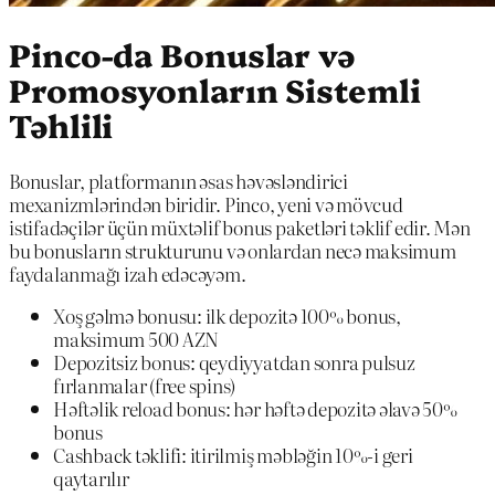
Pinco-da Bonuslar və
Promosyonların Sistemli
Təhlili
Bonuslar, platformanın əsas həvəsləndirici
mexanizmlərindən biridir. Pinco, yeni və mövcud
istifadəçilər üçün müxtəlif bonus paketləri təklif edir. Mən
bu bonusların strukturunu və onlardan necə maksimum
faydalanmağı izah edəcəyəm.
Xoş gəlmə bonusu: ilk depozitə 100% bonus,
maksimum 500 AZN
Depozitsiz bonus: qeydiyyatdan sonra pulsuz
fırlanmalar (free spins)
Həftəlik reload bonus: hər həftə depozitə əlavə 50%
bonus
Cashback təklifi: itirilmiş məbləğin 10%-i geri
qaytarılır