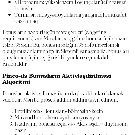
VIP proqram: yüksək həcmli oyunçular üçün xüsusi
bonuslar
Turnirlər: müəyyən oyunlarda yarışmaqla mükafat
qazanmaq
Bonusların hər biri üçün mərc şərtləri (wagering
requirements) var. Məsələn, xoş gəlmə bonusu üçün mərc
tələbi 35x-dir. Bu, bonus məbləğini 35 dəfə mərcləməli
olduğunuz anlamına gəlir. Sistemli yanaşma ilə, bonusları
qarşılamaq üçün aşağı riskli oyunları seçmək daha
rasionaldır.
Pinco-da Bonusların Aktivləşdirilməsi
Alqoritmi
Bonusları aktivləşdirmək üçün dəqiq addımları izləmək
vacibdir. Mən bu prosesi addım-addım təsvir edirəm.
Profilinizdə « Bonuslar » bölməsinə keçin
Mövcud bonusların siyahısını yoxlayın
İstədiyiniz bonusu seçin və « Aktivləşdir » düyməsini
basın