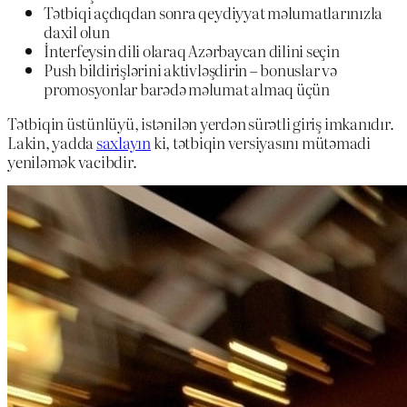
Tətbiqi açdıqdan sonra qeydiyyat məlumatlarınızla
daxil olun
İnterfeysin dili olaraq Azərbaycan dilini seçin
Push bildirişlərini aktivləşdirin – bonuslar və
promosyonlar barədə məlumat almaq üçün
Tətbiqin üstünlüyü, istənilən yerdən sürətli giriş imkanıdır.
Lakin, yadda
saxlayın
ki, tətbiqin versiyasını mütəmadi
yeniləmək vacibdir.