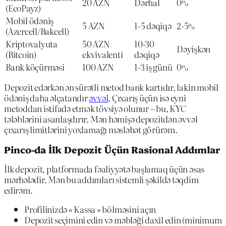
20 AZN
Dərhal
0%
(EcoPayz)
Mobil ödəniş
5 AZN
1-5 dəqiqə
2-5%
(Azercell/Bakcell)
Kriptovalyuta
50 AZN
10-30
Dəyişkən
(Bitcoin)
ekvivalenti
dəqiqə
Bank köçürməsi
100 AZN
1-3 iş günü
0%
Depozit edərkən ən sürətli metod bank kartıdır, lakin mobil
ödəniş daha əlçatandır
əvvəl
. Çıxarış üçün isə eyni
metoddan istifadə etmək tövsiyə olunur – bu, KYC
tələblərini asanlaşdırır. Mən həmişə depozitdən əvvəl
çıxarış limitlərini yoxlamağı məsləhət görürəm.
Pinco-da İlk Depozit Üçün Rasional Addımlar
İlk depozit, platformada fəaliyyətə başlamaq üçün əsas
mərhələdir. Mən bu addımları sistemli şəkildə təqdim
edirəm.
Profilinizdə « Kassa » bölməsini açın
Depozit seçimini edin və məbləği daxil edin (minimum