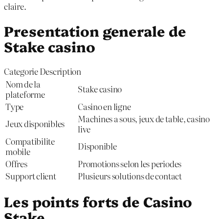
claire.
Presentation generale de
Stake casino
Categorie Description
Nom de la
Stake casino
plateforme
Type
Casino en ligne
Machines a sous, jeux de table, casino
Jeux disponibles
live
Compatibilite
Disponible
mobile
Offres
Promotions selon les periodes
Support client
Plusieurs solutions de contact
Les points forts de Casino
Stake