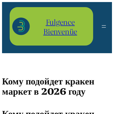
Aller
au
contenu
Fulgence
Bienvenüe
Кому подойдет кракен
маркет в 2026 году
Кому подойдет кракен