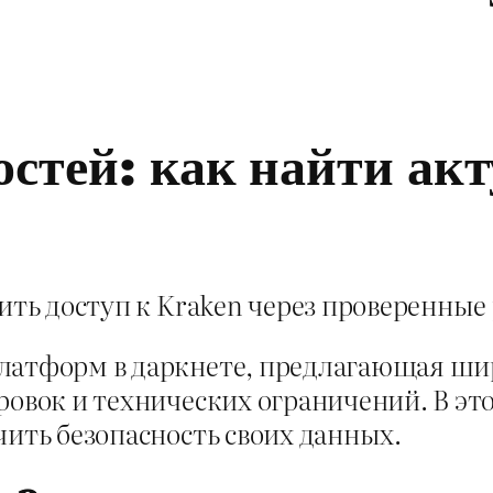
стей: как найти акт
ить доступ к Kraken через проверенные 
латформ в даркнете, предлагающая широ
ровок и технических ограничений. В эт
чить безопасность своих данных.