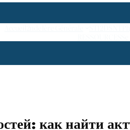
Accueil
2nde
1ère Générale
STI2D
SNT
Ph
RESSOURCES
Se
стей: как найти акт