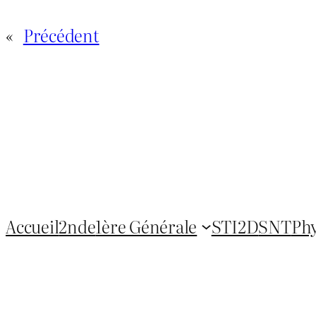
«
Précédent
Accueil
2nde
1ère Générale
STI2D
SNT
Ph