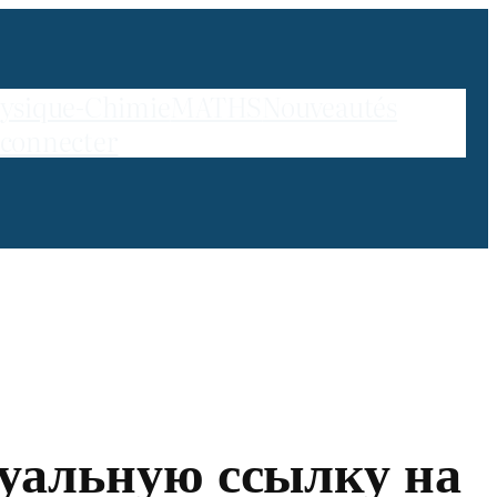
ysique-Chimie
MATHS
Nouveautés
 connecter
уальную ссылку на