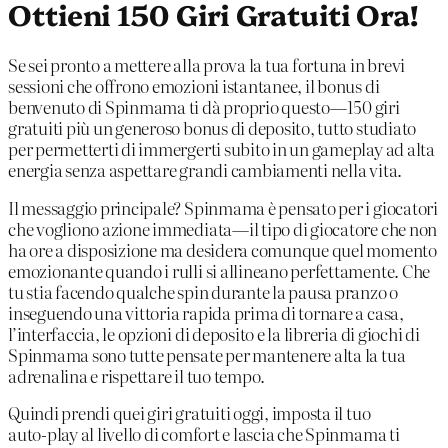
Ottieni 150 Giri Gratuiti Ora!
Se sei pronto a mettere alla prova la tua fortuna in brevi
sessioni che offrono emozioni istantanee, il bonus di
benvenuto di Spinmama ti dà proprio questo—150 giri
gratuiti più un generoso bonus di deposito, tutto studiato
per permetterti di immergerti subito in un gameplay ad alta
energia senza aspettare grandi cambiamenti nella vita.
Il messaggio principale? Spinmama è pensato per i giocatori
che vogliono azione immediata—il tipo di giocatore che non
ha ore a disposizione ma desidera comunque quel momento
emozionante quando i rulli si allineano perfettamente. Che
tu stia facendo qualche spin durante la pausa pranzo o
inseguendo una vittoria rapida prima di tornare a casa,
l’interfaccia, le opzioni di deposito e la libreria di giochi di
Spinmama sono tutte pensate per mantenere alta la tua
adrenalina e rispettare il tuo tempo.
Quindi prendi quei giri gratuiti oggi, imposta il tuo
auto‑play al livello di comfort e lascia che Spinmama ti