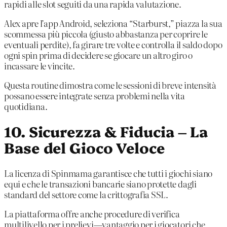
rapidi alle slot seguiti da una rapida valutazione.
Alex apre l’app Android, seleziona “Starburst,” piazza la sua
scommessa più piccola (giusto abbastanza per coprire le
eventuali perdite), fa girare tre volte e controlla il saldo dopo
ogni spin prima di decidere se giocare un altro giro o
incassare le vincite.
Questa routine dimostra come le sessioni di breve intensità
possano essere integrate senza problemi nella vita
quotidiana.
10. Sicurezza & Fiducia – La
Base del Gioco Veloce
La licenza di Spinmama garantisce che tutti i giochi siano
equi e che le transazioni bancarie siano protette dagli
standard del settore come la crittografia SSL.
La piattaforma offre anche procedure di verifica
multilivello per i prelievi—vantaggio per i giocatori che