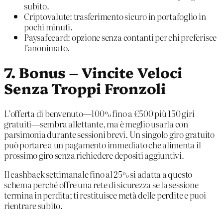
subito.
Criptovalute: trasferimento sicuro in portafoglio in
pochi minuti.
Paysafecard: opzione senza contanti per chi preferisce
l’anonimato.
7. Bonus – Vincite Veloci
Senza Troppi Fronzoli
L’offerta di benvenuto—100% fino a €500 più 150 giri
gratuiti—sembra allettante, ma è meglio usarla con
parsimonia durante sessioni brevi. Un singolo giro gratuito
può portare a un pagamento immediato che alimenta il
prossimo giro senza richiedere depositi aggiuntivi.
Il cashback settimanale fino al 25% si adatta a questo
schema perché offre una rete di sicurezza se la sessione
termina in perdita; ti restituisce metà delle perdite e puoi
rientrare subito.