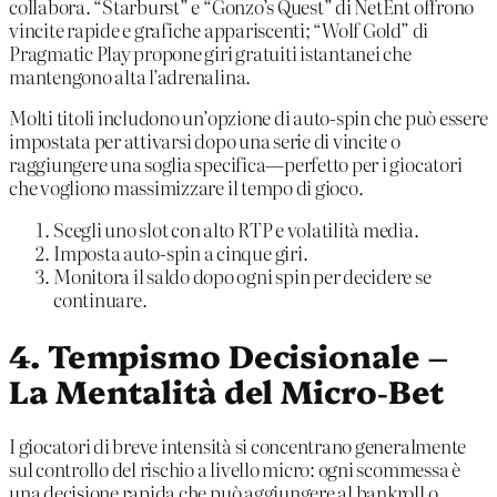
collabora. “Starburst” e “Gonzo’s Quest” di NetEnt offrono
vincite rapide e grafiche appariscenti; “Wolf Gold” di
Pragmatic Play propone giri gratuiti istantanei che
mantengono alta l’adrenalina.
Molti titoli includono un’opzione di auto‑spin che può essere
impostata per attivarsi dopo una serie di vincite o
raggiungere una soglia specifica—perfetto per i giocatori
che vogliono massimizzare il tempo di gioco.
Scegli uno slot con alto RTP e volatilità media.
Imposta auto‑spin a cinque giri.
Monitora il saldo dopo ogni spin per decidere se
continuare.
4. Tempismo Decisionale –
La Mentalità del Micro‑Bet
I giocatori di breve intensità si concentrano generalmente
sul controllo del rischio a livello micro: ogni scommessa è
una decisione rapida che può aggiungere al bankroll o