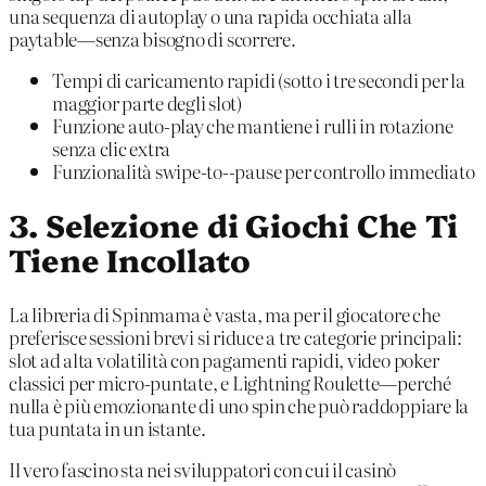
una sequenza di autoplay o una rapida occhiata alla
paytable—senza bisogno di scorrere.
Tempi di caricamento rapidi (sotto i tre secondi per la
maggior parte degli slot)
Funzione auto‑play che mantiene i rulli in rotazione
senza clic extra
Funzionalità swipe‑to‑‑pause per controllo immediato
3. Selezione di Giochi Che Ti
Tiene Incollato
La libreria di Spinmama è vasta, ma per il giocatore che
preferisce sessioni brevi si riduce a tre categorie principali:
slot ad alta volatilità con pagamenti rapidi, video poker
classici per micro‑puntate, e Lightning Roulette—perché
nulla è più emozionante di uno spin che può raddoppiare la
tua puntata in un istante.
Il vero fascino sta nei sviluppatori con cui il casinò