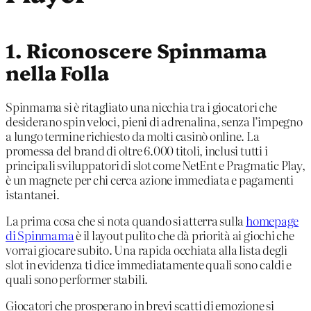
1. Riconoscere Spinmama
nella Folla
Spinmama si è ritagliato una nicchia tra i giocatori che
desiderano spin veloci, pieni di adrenalina, senza l’impegno
a lungo termine richiesto da molti casinò online. La
promessa del brand di oltre 6.000 titoli, inclusi tutti i
principali sviluppatori di slot come NetEnt e Pragmatic Play,
è un magnete per chi cerca azione immediata e pagamenti
istantanei.
La prima cosa che si nota quando si atterra sulla
homepage
di Spinmama
è il layout pulito che dà priorità ai giochi che
vorrai giocare subito. Una rapida occhiata alla lista degli
slot in evidenza ti dice immediatamente quali sono caldi e
quali sono performer stabili.
Giocatori che prosperano in brevi scatti di emozione si