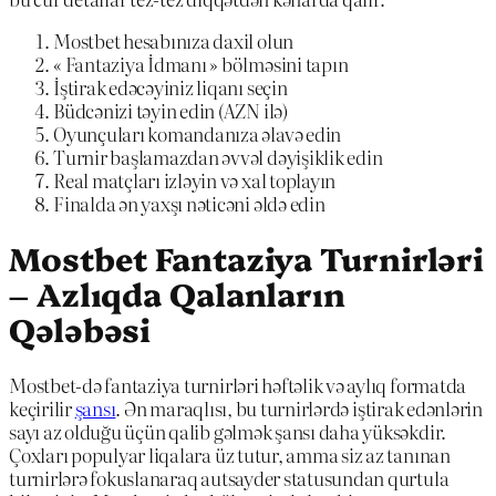
Mostbet hesabınıza daxil olun
« Fantaziya İdmanı » bölməsini tapın
İştirak edəcəyiniz liqanı seçin
Büdcənizi təyin edin (AZN ilə)
Oyunçuları komandanıza əlavə edin
Turnir başlamazdan əvvəl dəyişiklik edin
Real matçları izləyin və xal toplayın
Finalda ən yaxşı nəticəni əldə edin
Mostbet Fantaziya Turnirləri
– Azlıqda Qalanların
Qələbəsi
Mostbet-də fantaziya turnirləri həftəlik və aylıq formatda
keçirilir
şansı
. Ən maraqlısı, bu turnirlərdə iştirak edənlərin
sayı az olduğu üçün qalib gəlmək şansı daha yüksəkdir.
Çoxları populyar liqalara üz tutur, amma siz az tanınan
turnirlərə fokuslanaraq autsayder statusundan qurtula