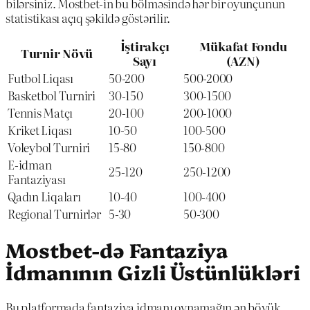
bilərsiniz. Mostbet-in bu bölməsində hər bir oyunçunun
statistikası açıq şəkildə göstərilir.
İştirakçı
Mükafat Fondu
Turnir Növü
Sayı
(AZN)
Futbol Liqası
50-200
500-2000
Basketbol Turniri
30-150
300-1500
Tennis Matçı
20-100
200-1000
Kriket Liqası
10-50
100-500
Voleybol Turniri
15-80
150-800
E-idman
25-120
250-1200
Fantaziyası
Qadın Liqaları
10-40
100-400
Regional Turnirlər
5-30
50-300
Mostbet-də Fantaziya
İdmanının Gizli Üstünlükləri
Bu platformada fantaziya idmanı oynamağın ən böyük