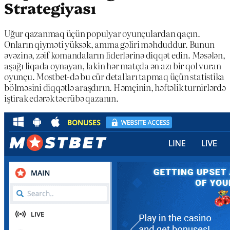
Strategiyası
Uğur qazanmaq üçün populyar oyunçulardan qaçın.
Onların qiyməti yüksək, amma gəliri məhduddur. Bunun
əvəzinə, zəif komandaların liderlərinə diqqət edin. Məsələn,
aşağı liqada oynayan, lakin hər matçda ən azı bir qol vuran
oyunçu. Mostbet-də bu cür detalları tapmaq üçün statistika
bölməsini diqqətlə araşdırın. Həmçinin, həftəlik turnirlərdə
iştirak edərək təcrübə qazanın.