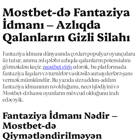
Mostbet-də Fantaziya
İdmanı – Azlıqda
Qalanların Gizli Silahı
Fantaziya idmanı dünyasında çoxları populyar oyunçulara
üz tutur, amma əsl qələbə azlıqda qalanların potensialını
görməkdən keçir.
mostbet giriş
edərək, bu platformada
fantaziya liqaları və turnirlər vasitəsilə autsayderlərə şans
vermək mümkündür. Bu yazıda sizə addım-addım
fantaziya idmanının nə olduğunu, necə işlədiyini və
Mostbet-də hansı oyunların mövcud olduğunu izah
edəcəyik.
Fantaziya İdmanı Nədir –
Mostbet-də
Qiymətləndirilməyən