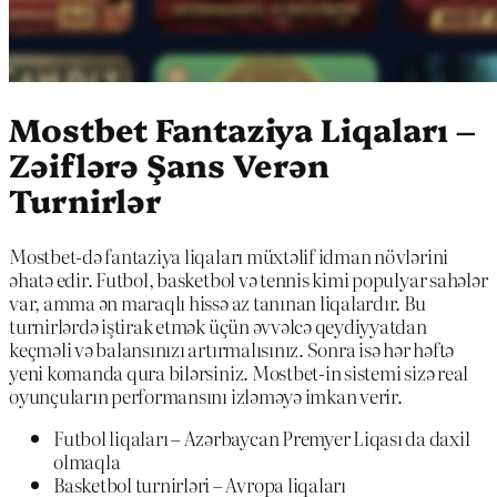
Mostbet Fantaziya Liqaları –
Zəiflərə Şans Verən
Turnirlər
Mostbet-də fantaziya liqaları müxtəlif idman növlərini
əhatə edir. Futbol, basketbol və tennis kimi populyar sahələr
var, amma ən maraqlı hissə az tanınan liqalardır. Bu
turnirlərdə iştirak etmək üçün əvvəlcə qeydiyyatdan
keçməli və balansınızı artırmalısınız. Sonra isə hər həftə
yeni komanda qura bilərsiniz. Mostbet-in sistemi sizə real
oyunçuların performansını izləməyə imkan verir.
Futbol liqaları – Azərbaycan Premyer Liqası da daxil
olmaqla
Basketbol turnirləri – Avropa liqaları