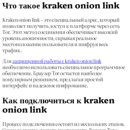
Что такое kraken onion link
Kraken onion link – это специальный адрес, который
позволяет получить доступ к платформе через сеть
Tor. Этот метод соединения обеспечивает высокий
уровень анонимности, скрывая реальное
местоположение пользователя и шифруя весь
трафик.
Для
защищенной работы с kraken onion link
необходимо использовать специальное программное
обеспечение. Браузер Tor остается наиболее
популярным решением, предлагая простой
интерфейс и надежное шифрование.
Как подключиться к kraken
onion link
Процесс подключения состоит из нескольких этапов.
Сначала нужно скачать и установить браузер Tor с