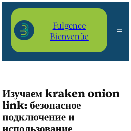
Aller
au
contenu
Fulgence
Bienvenüe
Изучаем kraken onion
link: безопасное
подключение и
использование