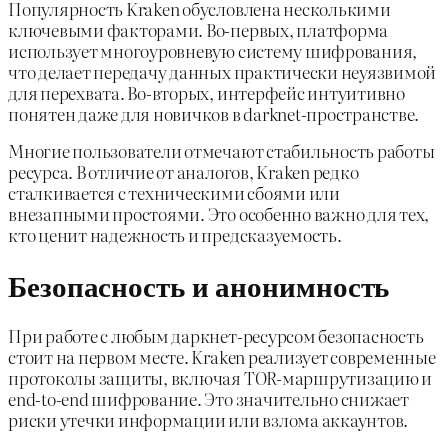
Популярность Kraken обусловлена несколькими
ключевыми факторами. Во-первых, платформа
использует многоуровневую систему шифрования,
что делает передачу данных практически неуязвимой
для перехвата. Во-вторых, интерфейс интуитивно
понятен даже для новичков в darknet-пространстве.
Многие пользователи отмечают стабильность работы
ресурса. В отличие от аналогов, Kraken редко
сталкивается с техническими сбоями или
внезапными простоями. Это особенно важно для тех,
кто ценит надежность и предсказуемость.
Безопасность и анонимность
При работе с любым даркнет-ресурсом безопасность
стоит на первом месте. Kraken реализует современные
протоколы защиты, включая TOR-маршрутизацию и
end-to-end шифрование. Это значительно снижает
риски утечки информации или взлома аккаунтов.