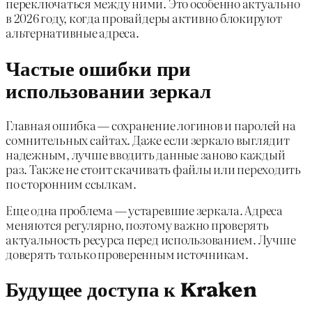
переключаться между ними. Это особенно актуально
в 2026 году, когда провайдеры активно блокируют
альтернативные адреса.
Частые ошибки при
использовании зеркал
Главная ошибка — сохранение логинов и паролей на
сомнительных сайтах. Даже если зеркало выглядит
надежным, лучше вводить данные заново каждый
раз. Также не стоит скачивать файлы или переходить
по сторонним ссылкам.
Еще одна проблема — устаревшие зеркала. Адреса
меняются регулярно, поэтому важно проверять
актуальность ресурса перед использованием. Лучше
доверять только проверенным источникам.
Будущее доступа к Kraken