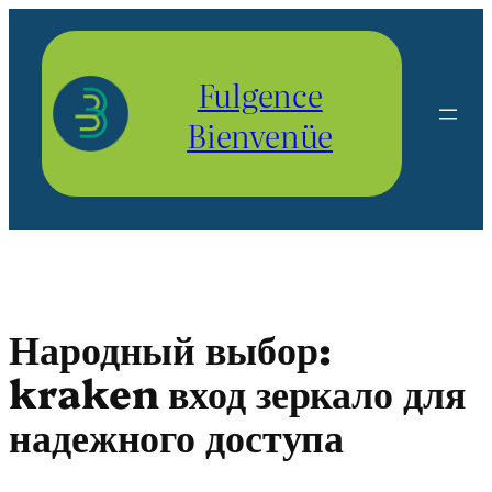
Aller
au
contenu
Fulgence
Bienvenüe
Народный выбор:
kraken вход зеркало для
надежного доступа