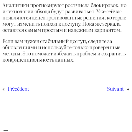
Аналитики прогнозируют рост числа блокировок, но
и технологии обхода будут развиваться. Уже сейчас
появляются децентрализованные решения, которые
могут изменить подход к доступу. Пока же зеркала
остаются самым простым и надежным вариантом.
Если вам нужен стабильный доступ, следите за
обновлениями и используйте только проверенные
методы. Это поможет избежать проблем и сохранить
конфиденциальность данных.
«
Précédent
Suivant
→