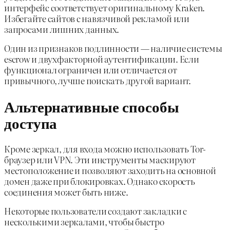
интерфейс соответствует оригинальному Kraken.
Избегайте сайтов с навязчивой рекламой или
запросами лишних данных.
Один из признаков подлинности — наличие системы
escrow и двухфакторной аутентификации. Если
функционал ограничен или отличается от
привычного, лучше поискать другой вариант.
Альтернативные способы
доступа
Кроме зеркал, для входа можно использовать Tor-
браузер или VPN. Эти инструменты маскируют
местоположение и позволяют заходить на основной
домен даже при блокировках. Однако скорость
соединения может быть ниже.
Некоторые пользователи создают закладки с
несколькими зеркалами, чтобы быстро