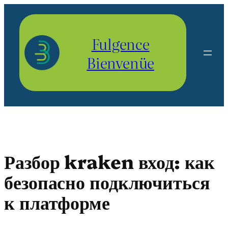
Aller
au
contenu
Fulgence
Bienvenüe
Разбор kraken вход: как
безопасно подключиться
к платформе