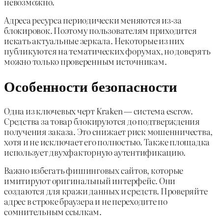
невозможно.
Адреса ресурса периодически меняются из-за
блокировок. Поэтому пользователям приходится
искать актуальные зеркала. Некоторые из них
публикуются на тематических форумах, но доверять
можно только проверенным источникам.
Особенности безопасности
Одна из ключевых черт Kraken — система escrow.
Средства за товар блокируются до подтверждения
получения заказа. Это снижает риск мошенничества,
хотя и не исключает его полностью. Также площадка
использует двухфакторную аутентификацию.
Важно избегать фишинговых сайтов, которые
имитируют оригинальный интерфейс. Они
создаются для кражи данных и средств. Проверяйте
адрес в строке браузера и не переходите по
сомнительным ссылкам.