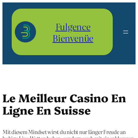
Aller
au
contenu
Fulgence
Bienvenüe
Le Meilleur Casino En
Ligne En Suisse
Mit diesem Mindset wirst du nicht nur länger Freude an