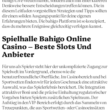
bahigo Live-Wetten haben, sondern auch mit einer klareren
Denkweise bessere Entscheidungen treffen können. Die in
diesem Leitfaden vorgestellten Strategien und Tipps sollten
dir einen soliden Ausgangspunkt für deine eigenen
Erfahrungen bieten. Die bahigo Plattform ist so konzipiert,
dass du mehrere Ereignisse gleichzeitig verfolgen kannst.
Spielhalle Bahigo Online
Casino – Beste Slots Und
Anbieter
Für uns als Spieler steht hier der unkomplizierte Zugang zur
Spielwelt im Vordergrund, ebenso wie die
benutzerfreundliche Oberfläche. Im Casinobereich und bei
Sportwetten finden wir für jeden Geschmack eine attraktive
Auswahl, was das Spielerlebnis bereichert. Die Integration
attraktiver Boni und die präzise Einhaltung regulatorischer
Vorgaben bieten Spielern zusätzlichen Spielraum. Der
Aufstieg in den VIP-Bereich erfolgt durch das Sammeln von
Treuepunkten, die aus Sportwetten- oder Casinoeinsätzen