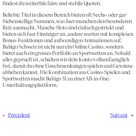
findest du weiterhin faire und stabile Quoten.
Beliebte Titel in diesem Bereich bieten oft Sechs- oder gar
Siebenstellige Summen, was fuer manchen den besonderen
Reiz ausmacht. Manche Slots sind einfach gestrickt und
bieten sich fuer Einsteiger an, andere warten mit komplexen
Bonus-Funktionen und aufwendigen Animationen auf.
Bahigo Schweiz ist nicht nur ein Online Casino, sondern
bietet auch ein grosses Portfolio an Sportwetten an. Sobald
alles geprueft ist, schalten wir dein Konto vollumfaenglich
frei, damit du ohne Einschraenkungen spielen und Gewinne
abheben kannst. Die Kombination aus Casino-Spielen und
Sportwetten macht Bahigo 31 zu einer All-in-One-
Unterhaltungsplattform.
«
Précédent
Suivant
→