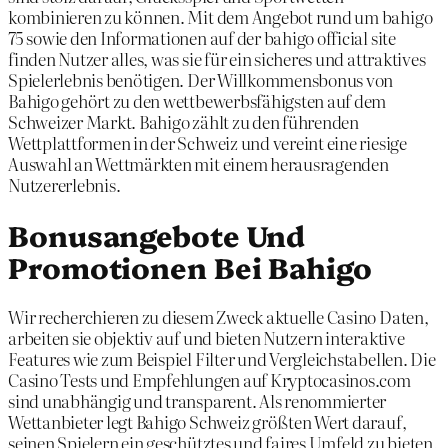
kombinieren zu können. Mit dem Angebot rund um bahigo
75 sowie den Informationen auf der bahigo official site
finden Nutzer alles, was sie für ein sicheres und attraktives
Spielerlebnis benötigen. Der Willkommensbonus von
Bahigo gehört zu den wettbewerbsfähigsten auf dem
Schweizer Markt. Bahigo zählt zu den führenden
Wettplattformen in der Schweiz und vereint eine riesige
Auswahl an Wettmärkten mit einem herausragenden
Nutzererlebnis.
Bonusangebote Und
Promotionen Bei Bahigo
Wir recherchieren zu diesem Zweck aktuelle Casino Daten,
arbeiten sie objektiv auf und bieten Nutzern interaktive
Features wie zum Beispiel Filter und Vergleichstabellen. Die
Casino Tests und Empfehlungen auf Kryptocasinos.com
sind unabhängig und transparent. Als renommierter
Wettanbieter legt Bahigo Schweiz größten Wert darauf,
seinen Spielern ein geschütztes und faires Umfeld zu bieten.