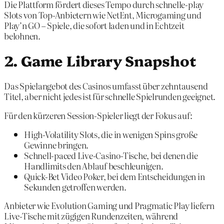
Die Plattform fördert dieses Tempo durch schnelle‑play
Slots von Top‑Anbietern wie NetEnt, Microgaming und
Play’n GO – Spiele, die sofort laden und in Echtzeit
belohnen.
2. Game Library Snapshot
Das Spielangebot des Casinos umfasst über zehntausend
Titel, aber nicht jedes ist für schnelle Spielrunden geeignet.
Für den kürzeren Session‑Spieler liegt der Fokus auf:
High‑Volatility Slots, die in wenigen Spins große
Gewinne bringen.
Schnell‑paced Live‑Casino‑Tische, bei denen die
Handlimits den Ablauf beschleunigen.
Quick‑Bet Video Poker, bei dem Entscheidungen in
Sekunden getroffen werden.
Anbieter wie Evolution Gaming und Pragmatic Play liefern
Live‑Tische mit zügigen Rundenzeiten, während