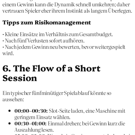
einem Gewinn kann die Dynamik schnell umkehren; daher
vertrauen Spieler eher ihrem Instinkt als langem Überlegen.
Tipps zum Risikomanagement
• Kleine Einsätze im Verhältnis zum Gesamtbudget.
• Nach fünf Verlusten sofort aufhören.
• Nach jedem Gewinn neu bewerten, bevor weitergespielt
wird.
6. The Flow of a Short
Session
Ein typischer fünfminütiger Spielablauf könnte so
aussehen:
00:00–00:30:
Slot‑Seite laden, eine Maschine mit
geringem Einsatz wählen.
00:30–01:00:
Einmal drehen; bei Gewinn kurz die
Auszahlung lesen.