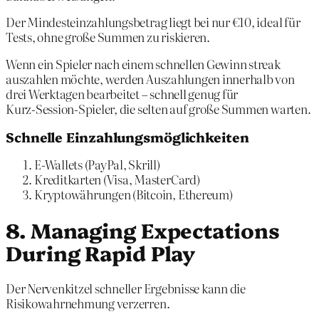
Der Mindesteinzahlungsbetrag liegt bei nur €10, ideal für
Tests, ohne große Summen zu riskieren.
Wenn ein Spieler nach einem schnellen Gewinn streak
auszahlen möchte, werden Auszahlungen innerhalb von
drei Werktagen bearbeitet – schnell genug für
Kurz‑Session‑Spieler, die selten auf große Summen warten.
Schnelle Einzahlungsmöglichkeiten
E‑Wallets (PayPal, Skrill)
Kreditkarten (Visa, MasterCard)
Kryptowährungen (Bitcoin, Ethereum)
8. Managing Expectations
During Rapid Play
Der Nervenkitzel schneller Ergebnisse kann die
Risikowahrnehmung verzerren.