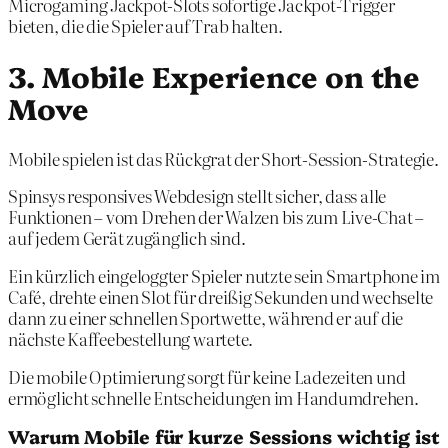
Microgaming Jackpot‑Slots sofortige Jackpot‑Trigger
bieten, die die Spieler auf Trab halten.
3. Mobile Experience on the
Move
Mobile spielen ist das Rückgrat der Short‑Session‑Strategie.
Spinsys responsives Webdesign stellt sicher, dass alle
Funktionen – vom Drehen der Walzen bis zum Live‑Chat –
auf jedem Gerät zugänglich sind.
Ein kürzlich eingeloggter Spieler nutzte sein Smartphone im
Café, drehte einen Slot für dreißig Sekunden und wechselte
dann zu einer schnellen Sportwette, während er auf die
nächste Kaffeebestellung wartete.
Die mobile Optimierung sorgt für keine Ladezeiten und
ermöglicht schnelle Entscheidungen im Handumdrehen.
Warum Mobile für kurze Sessions wichtig ist