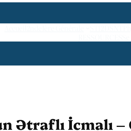
Accueil
2nde
1ère Générale
STI2D
SNT
Ph
RESSOURCES
Se
n Ətraflı İcmalı –