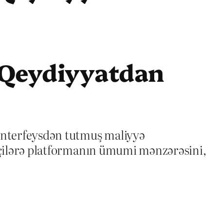
 Qeydiyyatdan
 interfeysdən tutmuş maliyyə
dəçilərə platformanın ümumi mənzərəsini,