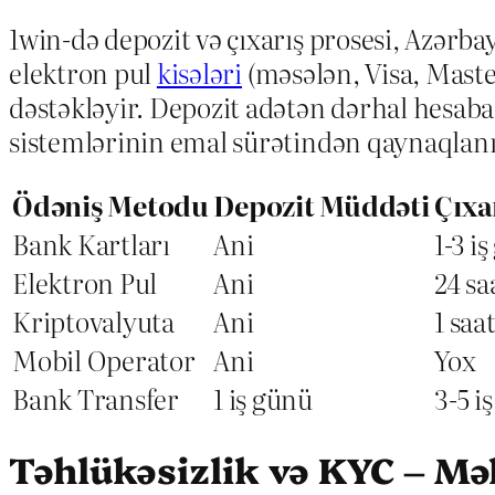
1win-də depozit və çıxarış prosesi, Azərbayc
elektron pul
kisələri
(məsələn, Visa, Maste
dəstəkləyir. Depozit adətən dərhal hesaba y
sistemlərinin emal sürətindən qaynaqlanır
Ödəniş Metodu
Depozit Müddəti
Çıxa
Bank Kartları
Ani
1-3 i
Elektron Pul
Ani
24 sa
Kriptovalyuta
Ani
1 saa
Mobil Operator
Ani
Yox
Bank Transfer
1 iş günü
3-5 i
Təhlükəsizlik və KYC – M