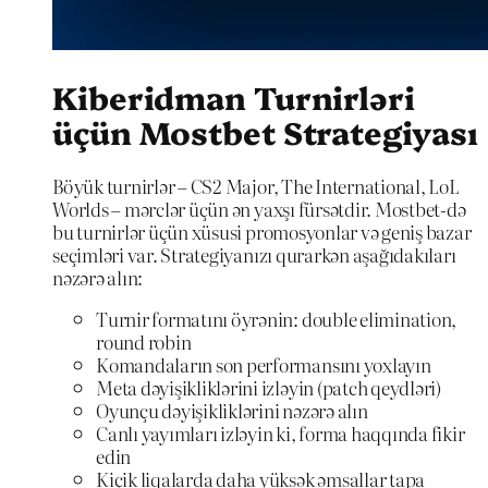
Kiberidman Turnirləri
üçün Mostbet Strategiyası
Böyük turnirlər – CS2 Major, The International, LoL
Worlds – mərclər üçün ən yaxşı fürsətdir. Mostbet-də
bu turnirlər üçün xüsusi promosyonlar və geniş bazar
seçimləri var. Strategiyanızı qurarkən aşağıdakıları
nəzərə alın:
Turnir formatını öyrənin: double elimination,
round robin
Komandaların son performansını yoxlayın
Meta dəyişikliklərini izləyin (patch qeydləri)
Oyunçu dəyişikliklərini nəzərə alın
Canlı yayımları izləyin ki, forma haqqında fikir
edin
Kiçik liqalarda daha yüksək əmsallar tapa