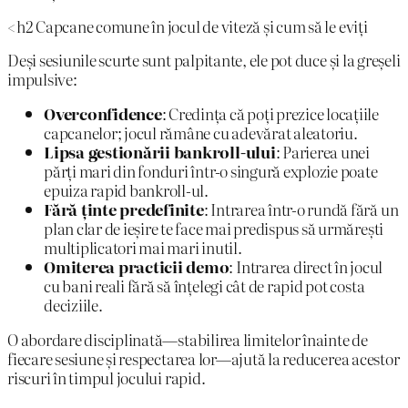
<h2 Capcane comune în jocul de viteză și cum să le eviți
Deși sesiunile scurte sunt palpitante, ele pot duce și la greșeli
impulsive:
Overconfidence
: Credința că poți prezice locațiile
capcanelor; jocul rămâne cu adevărat aleatoriu.
Lipsa gestionării bankroll-ului
: Parierea unei
părți mari din fonduri într-o singură explozie poate
epuiza rapid bankroll-ul.
Fără ținte predefinite
: Intrarea într-o rundă fără un
plan clar de ieșire te face mai predispus să urmărești
multiplicatori mai mari inutil.
Omiterea practicii demo
: Intrarea direct în jocul
cu bani reali fără să înțelegi cât de rapid pot costa
deciziile.
O abordare disciplinată—stabilirea limitelor înainte de
fiecare sesiune și respectarea lor—ajută la reducerea acestor
riscuri în timpul jocului rapid.