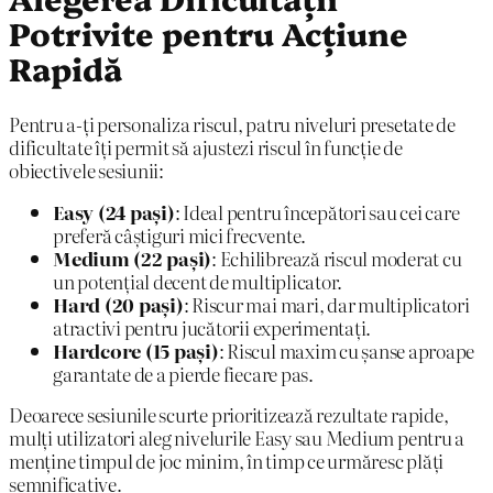
Potrivite pentru Acțiune
Rapidă
Pentru a-ți personaliza riscul, patru niveluri presetate de
dificultate îți permit să ajustezi riscul în funcție de
obiectivele sesiunii:
Easy (24 pași)
: Ideal pentru începători sau cei care
preferă câștiguri mici frecvente.
Medium (22 pași)
: Echilibrează riscul moderat cu
un potențial decent de multiplicator.
Hard (20 pași)
: Riscur mai mari, dar multiplicatori
atractivi pentru jucătorii experimentați.
Hardcore (15 pași)
: Riscul maxim cu șanse aproape
garantate de a pierde fiecare pas.
Deoarece sesiunile scurte prioritizează rezultate rapide,
mulți utilizatori aleg nivelurile Easy sau Medium pentru a
menține timpul de joc minim, în timp ce urmăresc plăți
semnificative.