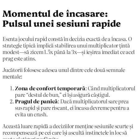
Momentul de încasare:
Pulsul unei sesiuni rapide
Esenta jocului rapid constă în decizia exactă de a încasa. O
strategie tipică implică stabilirea unui multiplicator țintă
modest—să zicem 1.5x până la 3x—și ieșirea imediat ce acel
prag este atins.
Jucătorii folosesc adesea unul dintre cele două semnale
mentale:
Zona de confort temporară
: Când multiplicatorul
pare “destul de bun,” ei își asigură câștigul.
Pragul de panică
: Dacă multiplicatorul sare prea
sus rapid și pare riscant, ei încasa devreme pentru a
evita un crash.
Această luare rapidă a deciziilor menține sesiunile scurte și
recompensează pe cei care își ascultă instinctele în loc să
caute câștiguri nesfârșite.