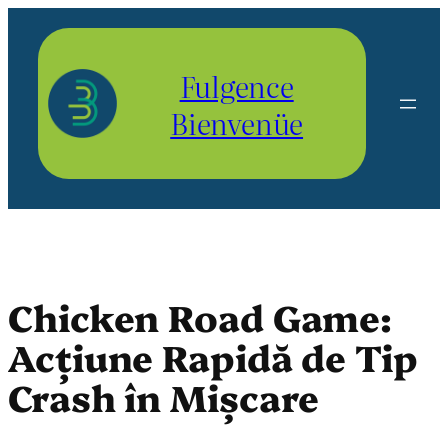
Aller
au
contenu
Fulgence
Bienvenüe
Chicken Road Game:
Acțiune Rapidă de Tip
Crash în Mișcare