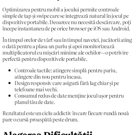
Optimizarea pentru mobil a jocului permite controale
simple de tap și swipe care se integrează natural în jocul pe
dispozitive portabile. Deoarece nu necesită descărcare, poți
începe instantaneu de pe orice browser pe iOS sau Android.
În timpul orelor de vârf sau în timpul navetei, jucătorii ating
o dată pentru a plasa un pariu și apoi monitorizează
multiplicatorul cu mișcări minime ale ochilor—o potrivire
perfectă pentru dispozitivele portabile.
Controale tactile: atingere simplă pentru pariu,
atingere din nou pentru încasa.
Design responsiv care asigură fără lag chiar și pe
telefoane mai vechi.
Consumul redus de date menține jocul ușor pentru
planul tău de date.
Rezultatul este un ciclu addictiv în care fiecare rundă nouă
pare o cursă proaspătă peste drum.
Alegerea Dificultății