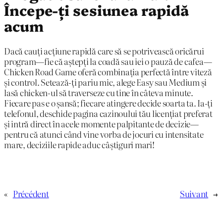
Începe-ți sesiunea rapidă
acum
Dacă cauți acțiune rapidă care să se potrivească oricărui
program—fie că aștepți la coadă sau iei o pauză de cafea—
Chicken Road Game oferă combinația perfectă între viteză
și control. Setează-ți pariu mic, alege Easy sau Medium și
lasă chicken-ul să traverseze cu tine în câteva minute.
Fiecare pas e o șansă; fiecare atingere decide soarta ta. Ia-ți
telefonul, deschide pagina cazinoului tău licențiat preferat
și intră direct în acele momente palpitante de decizie—
pentru că atunci când vine vorba de jocuri cu intensitate
mare, deciziile rapide aduc câștiguri mari!
«
Précédent
Suivant
→