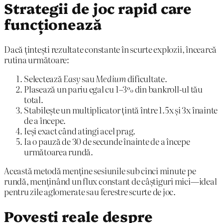
Strategii de joc rapid care
funcționează
Dacă țintești rezultate constante în scurte explozii, încearcă
rutina următoare:
Selectează
Easy
sau
Medium
dificultate.
Plasează un pariu egal cu 1–3% din bankroll-ul tău
total.
Stabilește un multiplicator țintă între 1.5x și 3x înainte
de a începe.
Ieși exact când atingi acel prag.
Ia o pauză de 30 de secunde înainte de a începe
următoarea rundă.
Această metodă menține sesiunile sub cinci minute pe
rundă, menținând un flux constant de câștiguri mici—ideal
pentru zile aglomerate sau ferestre scurte de joc.
Povești reale despre