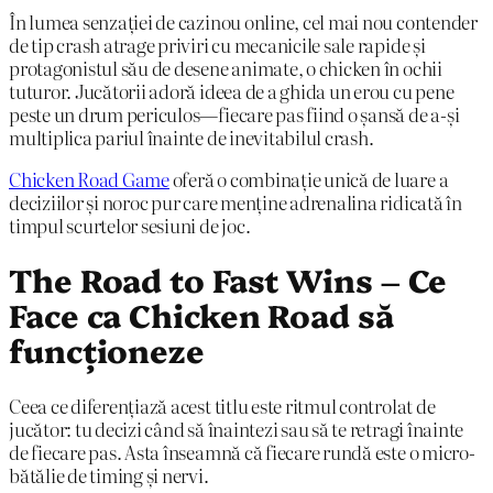
În lumea senzației de cazinou online, cel mai nou contender
de tip crash atrage priviri cu mecanicile sale rapide și
protagonistul său de desene animate, o chicken în ochii
tuturor. Jucătorii adoră ideea de a ghida un erou cu pene
peste un drum periculos—fiecare pas fiind o șansă de a-și
multiplica pariul înainte de inevitabilul crash.
Chicken Road Game
oferă o combinație unică de luare a
deciziilor și noroc pur care menține adrenalina ridicată în
timpul scurtelor sesiuni de joc.
The Road to Fast Wins – Ce
Face ca Chicken Road să
funcționeze
Ceea ce diferențiază acest titlu este ritmul controlat de
jucător: tu decizi când să înaintezi sau să te retragi înainte
de fiecare pas. Asta înseamnă că fiecare rundă este o micro-
bătălie de timing și nervi.