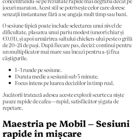
concentrându-se pe rezultate rapide mai degrabă decât pe
jocuri maraton. Acest stil se potrivește celor care doresc
senzații instantanee fără a se angaja mult timp sau bani.
O sesiune tipică poate include selectarea unui nivel de
dificultate, plasarea unui pariu modest (uneori chiar și
€0.01), și apoi urmărirea saltului chicken-ului peste o grilă
de 20–24 de pași. După fiecare pas, decizi: continui pentru
un multiplicator mai mare sau încazi pentru a-ți fixa
câștigurile.
1–3 runde pe sesiune.
Durata medie a sesiunii sub 5 minute.
Focus intens pe luarea deciziilor în timp real.
Jucătorii tratează adesea aceste explozii scurte ca niște
pauze rapide de cafea—rapid, satisfăcător și gata de
repetare.
Maestria pe Mobil – Sesiuni
rapide în mișcare