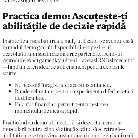
Practica demo: Ascuțește-ți
abilitățile de decizie rapidă
Înainte de a risca bani reali, mulți utilizatori se aventurează
în modul demo gratuit disponibil direct pe site-ul
dezvoltatorului sau în cazinourile partenere. Demo-ul
reproduce exact gameplay-ul real—același RNG și mecanici
—fiind un teren ideal de antrenament pentru exploziile
scurte.
Nu necesită înregistrare; acces instantaneu.
Runde nelimitate pentru a experimenta diferite setări
de dificultate.
Fără risc financiar; perfect pentru testarea
momentului de încasa rapid.
Practicând cu demo-ul, jucătorii își dezvoltă memoria
musculară pentru când să atingă și când să se retragă—
abilități care se transferă instantaneu în runde cu bani reali.