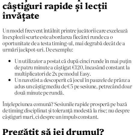
câștiguri rapide și lecții
învățate
Un model frecvent întâlnit printre jucătorii care excelează
în explozii scurte este abordarea fiecărei runde ca o
oportunitate de a testa timing-ul, mai degrabă decât de a
urmări jackpot-uri. De exemplu:
Un utilizator a postat că după cinci runde în mai puțin
de patru minute a câștigat €120, încasând constant la
multiplicatori de 2x pe modul Easy.
Un navetist a descoperit că jocul în pauzele de prânz a
adus un câștig mediu de €5 pe sesiune, petrecând doar
două minute pe rundă.
Înțelepciunea comună? Sesiunile rapide prosperă pe bază
de timing disciplinat și toleranță modestă la risc; nu despre
câștiguri mari, ci despre un impuls constant.
Pregătit să iei drumul?