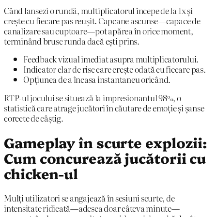
Când lansezi o rundă, multiplicatorul începe de la 1x și
crește cu fiecare pas reușit. Capcane ascunse—capace de
canalizare sau cuptoare—pot apărea în orice moment,
terminând brusc runda dacă ești prins.
Feedback vizual imediat asupra multiplicatorului.
Indicator clar de risc care crește odată cu fiecare pas.
Opțiunea de a încasa instantaneu oricând.
RTP-ul jocului se situează la impresionantul 98%, o
statistică care atrage jucători în căutare de emoție și șanse
corecte de câștig.
Gameplay în scurte explozii:
Cum concurează jucătorii cu
chicken-ul
Mulți utilizatori se angajează în sesiuni scurte, de
intensitate ridicată—adesea doar câteva minute—