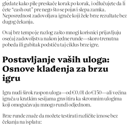
gledate kako pile preskače korak po korak, i odlučujete da li
ćete “cash out” pre nego što se pojavi slepa zamka.
Neposrednost zadovoljava igrače koji žele brze rezultate bez
dugog čekanja.
Ovaj brz tempo je razlog zašto mnogi korisnici prijavljuju
osećaj zadovoljstva nakon jedne runde—skoro trenutna
pobeda ili gubitak podstiču taj ciklus brze igre.
Postavljanje vaših uloga:
Osnove klađenja za brzu
igru
Igra nudi širok raspon uloga—od €0.01 do €150—ali većina
igrača u kratkim sesijama gravitira ka skromnim ulogima
koji omogućavaju mnogo rundi odjednom.
Brze runde znače da možete testirati različite iznose bez
čekanja na isplatu: