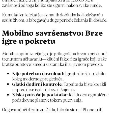
zavisnosti od toga koliko ste sigurni nakon svake runde.
Kumulativni efekat je niz malih dobitaka koji održavaju
sesiju živom, a izbegavaju duge periode čekanja ili dosade.
Mobilno savršenstvo: Brze
igre u pokretu
Mobilna optimizacija igre je prilagođena brzom pristupu i
trenutnom učitavanju—ključni faktori za igrače koji traže
kratke burstove između sastanaka ili u javnom prevozu.
Nije potreban download:
Igrajte direktno iz bilo
kojeg modernog pregledača.
Glatki dodirni kontrole:
Tapnite da biste korakli
napred ili se isplatili bez kašnjenja.
Niska potrošnja podataka:
Idealno za ograničene
podatkovne planove tokom putovanja.
Odgovarajući dizajn znači da, bilo da ste na iPhone-u ili