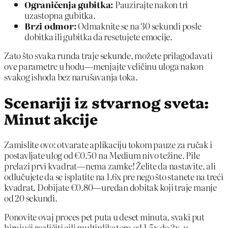
Ograničenja gubitka:
Pauzirajte nakon tri
uzastopna gubitka.
Brzi odmor:
Odmaknite se na 30 sekundi posle
dobitka ili gubitka da resetujete emocije.
Zato što svaka runda traje sekunde, možete prilagođavati
ove parametre u hodu—menjajte veličinu uloga nakon
svakog ishoda bez narušavanja toka.
Scenariji iz stvarnog sveta:
Minut akcije
Zamislite ovo: otvarate aplikaciju tokom pauze za ručak i
postavljate ulog od €0.50 na Medium nivo težine. Pile
prelazi prvi kvadrat—nema zamke! Želite da nastavite, ali
odlučujete da se isplatite na 1.6x pre nego što stanete na treći
kvadrat. Dobijate €0.80—uredan dobitak koji traje manje
od 20 sekundi.
Ponovite ovaj proces pet puta u deset minuta, svaki put
birajući različiti cilj multiplikatora od 1.5x do 3x, u