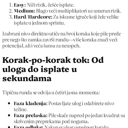
Easy:
Niži rizik, češće isplate.
Medium:
Blago veći multiplikatori uz umeran rizik.
Hard/Hardcore:
Za iskusne igrače koji žele velike
isplate u jednom sprintu.
Izabrani nivo direktno utiče na broj koraka koje pile pređe
pre nego što zamka završi rundu—više koraka znači veći
potencijal, ali i veća šansa za neuspeh.
Korak-po-korak tok: Od
uloga do isplate u
sekundama
Tipična runda se odvija u četiri jasna momenta:
Faza klađenja:
Postavljate ulog i odabirete nivo
težine.
Faza prelaska:
Pile skače napred po jedan kvadrat sa
skrivenim preprekama pod nogama.
Faza odluke:
Nakon svakog uspešnog koraka