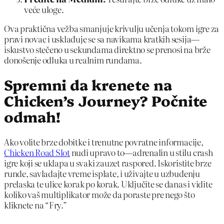
veće uloge.
Ova praktična vežba smanjuje krivulju učenja tokom igre za
pravi novac i usklađuje se sa navikama kratkih sesija—
iskustvo stečeno u sekundama direktno se prenosi na brže
donošenje odluka u realnim rundama.
Spremni da krenete na
Chicken’s Journey? Počnite
odmah!
Ako volite brze dobitke i trenutne povratne informacije,
Chicken Road Slot
nudi upravo to—adrenalin u stilu crash
igre koji se uklapa u svaki zauzet raspored. Iskoristite brze
runde, savladajte vreme isplate, i uživajte u uzbuđenju
prelaska te ulice korak po korak. Uključite se danas i vidite
koliko vaš multiplikator može da poraste pre nego što
kliknete na “Fry.”