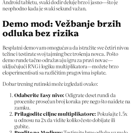
Android tabletu, svaki dodir deluje brzo i jasno—što je
neophodno kada je svaki sekund važan.
Demo mod: Vežbanje brzih
odluka bez rizika
Besplatni demo vam omogućava da istražite sve četiri nivoa
težine i testirate svoj tajming bez trošenja novca. Pošto
demo runde tačno odražavaju igru za pravi novac—
uključujući RNG i logiku multiplikatora—možete brzo
eksperimentisati sa različitim pragovima isplate.
Dobar trening rutinski može izgledati ovako:
Odaberite Easy nivo:
Odigrate deset rundi da
procenite prosečan broj koraka pre nego što naiđete na
zamku.
Prilagodite ciljne multiplikatore:
Pokušajte 1.5x
u odnosu na 2x da vidite koliko često dobijate ili
gubite.
Pređite na Medium:
Testirajte brze odluke uz malo