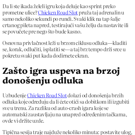
Da li ste ikada želeli igru koja deluje kao sprint preko
prometne ulice?
Chicken Road Slot
pruža taj adrenalin u
samo nekoliko sekundi po rundi. Svaki klik na tap šalje
crtanog pileta napred, testirajući vašu želju da nastavite ili
se povučete pre nego što bude kasno.
Osnovna privlačnost leži u brzom ciklusu odluka—kladiti
se, korak, odlučiti, isplatiti se—a taj brz tempo drži srce u
pokretu svaki put kada dodirnete ekran.
Zašto igra uspeva na brzoj
donošenju odluka
Uzbuđenje
Chicken Road Slot
dolazi od donošenja brzih
odluka koje određuju da li ćete otići sa dobitkom ili izgubiti
sve u trenu. Za razliku od auto‑crash igara koje se
automatski zaustavljaju na unapred određenim tačkama,
ovde vi držite uzde.
Tipična sesija traje najduže nekoliko minuta: postavite ulog,