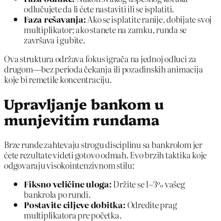
odlučujete da li ćete nastaviti ili se isplatiti.
Faza rešavanja:
Ako se isplatite ranije, dobijate svoj
multiplikator; ako stanete na zamku, runda se
završava i gubite.
Ova struktura održava fokus igrača na jednoj odluci za
drugom—bez perioda čekanja ili pozadinskih animacija
koje bi remetile koncentraciju.
Upravljanje bankom u
munjevitim rundama
Brze runde zahtevaju strogu disciplinu sa bankrolom jer
ćete rezultate videti gotovo odmah. Evo brzih taktika koje
odgovaraju visokointenzivnom stilu:
Fiksno veličine uloga:
Držite se 1–3% vašeg
bankrola po rundi.
Postavite ciljeve dobitka:
Odredite prag
multiplikatora pre početka.