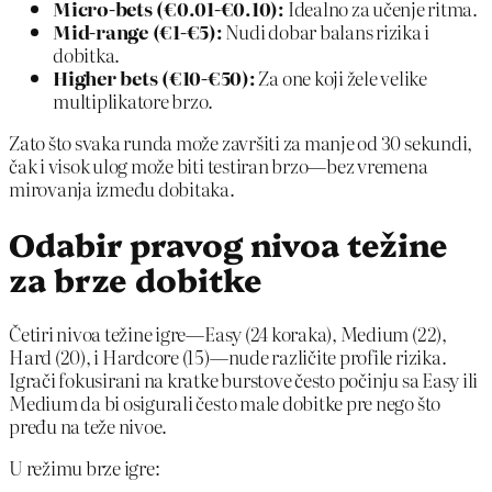
Micro‑bets (€0.01‑€0.10):
Idealno za učenje ritma.
Mid‑range (€1‑€5):
Nudi dobar balans rizika i
dobitka.
Higher bets (€10‑€50):
Za one koji žele velike
multiplikatore brzo.
Zato što svaka runda može završiti za manje od 30 sekundi,
čak i visok ulog može biti testiran brzo—bez vremena
mirovanja između dobitaka.
Odabir pravog nivoa težine
za brze dobitke
Četiri nivoa težine igre—Easy (24 koraka), Medium (22),
Hard (20), i Hardcore (15)—nude različite profile rizika.
Igrači fokusirani na kratke burstove često počinju sa Easy ili
Medium da bi osigurali često male dobitke pre nego što
pređu na teže nivoe.
U režimu brze igre: