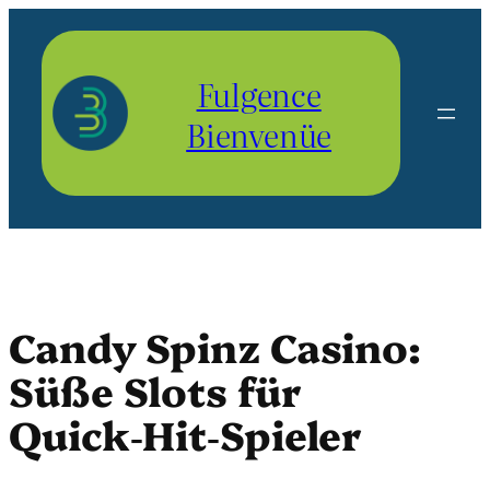
Aller
au
contenu
Fulgence
Bienvenüe
Candy Spinz Casino:
Süße Slots für
Quick‑Hit‑Spieler