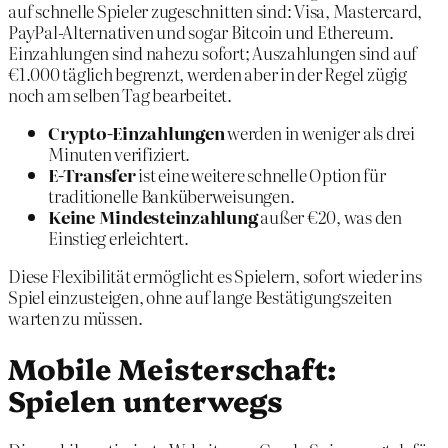
auf schnelle Spieler zugeschnitten sind: Visa, Mastercard,
PayPal‑Alternativen und sogar Bitcoin und Ethereum.
Einzahlungen sind nahezu sofort; Auszahlungen sind auf
€1.000 täglich begrenzt, werden aber in der Regel zügig
noch am selben Tag bearbeitet.
Crypto‑Einzahlungen
werden in weniger als drei
Minuten verifiziert.
E‑Transfer
ist eine weitere schnelle Option für
traditionelle Banküberweisungen.
Keine Mindesteinzahlung
außer €20, was den
Einstieg erleichtert.
Diese Flexibilität ermöglicht es Spielern, sofort wieder ins
Spiel einzusteigen, ohne auf lange Bestätigungszeiten
warten zu müssen.
Mobile Meisterschaft:
Spielen unterwegs