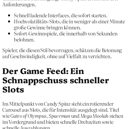
Anforderungen.
Schnell ladende Interfaces, die sofort starten.
Hochvolatilitäts‑Slots, die in weniger als einer Minute
große Gewinne bringen können.
Sofort‑Gewinnspiele, die innerhalb von Sekunden
belohnen.
Spieler, die diesen Stil bevorzugen, schätzen die Betonung
auf Geschwindigkeit, ohne auf Vielfalt zu verzichten.
Der Game Feed: Ein
Schnappschuss schneller
Slots
Im Mittelpunkt von Candy Spinz steht ein rotierender
Carousel aus Slots, die für Intensität ausgelegt sind. Titel
wie
Gates of Olympus
,
Spaceman
und
Mega Moolah
stehen
im Vordergrund und bieten schnelle Drehzeiten sowie
schnelle Auszahlungen.