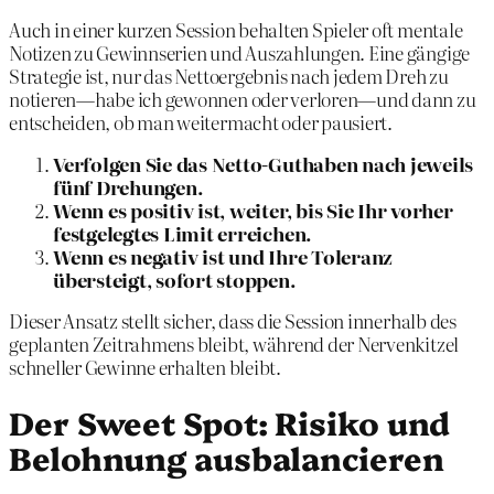
Auch in einer kurzen Session behalten Spieler oft mentale
Notizen zu Gewinnserien und Auszahlungen. Eine gängige
Strategie ist, nur das Nettoergebnis nach jedem Dreh zu
notieren—habe ich gewonnen oder verloren—und dann zu
entscheiden, ob man weitermacht oder pausiert.
Verfolgen Sie das Netto‑Guthaben nach jeweils
fünf Drehungen.
Wenn es positiv ist, weiter, bis Sie Ihr vorher
festgelegtes Limit erreichen.
Wenn es negativ ist und Ihre Toleranz
übersteigt, sofort stoppen.
Dieser Ansatz stellt sicher, dass die Session innerhalb des
geplanten Zeitrahmens bleibt, während der Nervenkitzel
schneller Gewinne erhalten bleibt.
Der Sweet Spot: Risiko und
Belohnung ausbalancieren