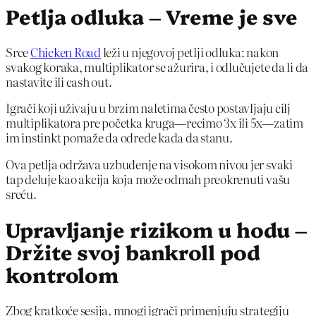
Petlja odluka – Vreme je sve
Srce
Chicken Road
leži u njegovoj petlji odluka: nakon
svakog koraka, multiplikator se ažurira, i odlučujete da li da
nastavite ili cash out.
Igrači koji uživaju u brzim naletima često postavljaju cilj
multiplikatora pre početka kruga—recimo 3x ili 5x—zatim
im instinkt pomaže da odrede kada da stanu.
Ova petlja održava uzbuđenje na visokom nivou jer svaki
tap deluje kao akcija koja može odmah preokrenuti vašu
sreću.
Upravljanje rizikom u hodu –
Držite svoj bankroll pod
kontrolom
Zbog kratkoće sesija, mnogi igrači primenjuju strategiju