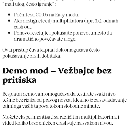
“mali ulog, često igranje”:
Počnite sa €0.05 na Easy modu.
Ako dostignete cilj multiplikatora (npr. 3x), odmah
cash out.
Ponovo resetujte i pokušajte ponovo, umesto da
dramatično povećavate uloge.
Ovaj pristup čuva kapital dok omogućava često
pokušavanje brzih dobitaka.
Demo mod – Vežbajte bez
pritiska
Besplatni demo vam omogućava da testirate svaki nivo
težine bez rizika od pravog novca. Idealno je za savladavanje
tajminga vaših tapova tokom slobodne minute.
Možete eksperimentisati sa različitim multiplikatorima i
videti koliko brzo chicken crash-uje na svakom nivou.