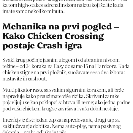
ka tom high‑stakes adrenalinskom naletu koji želite kada
imate samo nekoliko minuta.
Mehanika na prvi pogled –
Kako Chicken Crossing
postaje Crash igra
Svaki krug počinje jasnim ulogom i odabranim nivoom
težine – od 24 koraka na Easy do samo 15 na Hardcore. Kada
chicken stigne na prvi pločnik, suočavate se sa dva izbora:
nastavite ili cash out.
Multiplikator raste sa svakim sigurnim korakom, ali brže
napreduje kako preuzimate više rizika. Skriveni zamke
pojavljuju se kao poklopci šahtova ili rerne; ako jedna padne
pod vašu chicken, krug se završava i vaša dobit nestaje.
Interfejs je čist: jedan tap za napredovanje, drugi tap za
zaključavanje dobitka. Nema auto‑play, nema pasivnog
čekanja – svaka odluka je vaša.