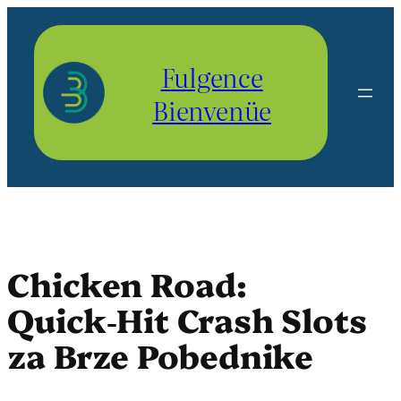
Aller
au
contenu
Fulgence
Bienvenüe
Chicken Road:
Quick‑Hit Crash Slots
za Brze Pobednike