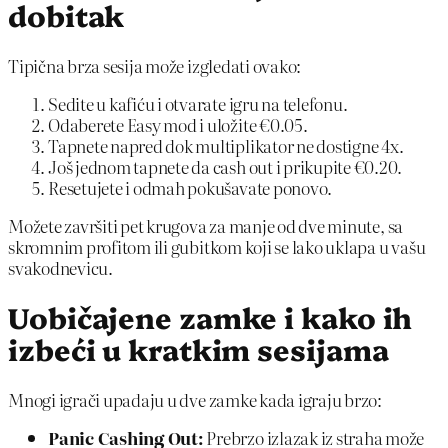
dobitak
Tipična brza sesija može izgledati ovako:
Sedite u kafiću i otvarate igru na telefonu.
Odaberete Easy mod i uložite €0.05.
Tapnete napred dok multiplikator ne dostigne 4x.
Još jednom tapnete da cash out i prikupite €0.20.
Resetujete i odmah pokušavate ponovo.
Možete završiti pet krugova za manje od dve minute, sa
skromnim profitom ili gubitkom koji se lako uklapa u vašu
svakodnevicu.
Uobičajene zamke i kako ih
izbeći u kratkim sesijama
Mnogi igrači upadaju u dve zamke kada igraju brzo:
Panic Cashing Out:
Prebrzo izlazak iz straha može