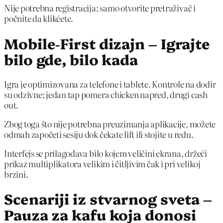
Nije potrebna registracija; samo otvorite pretraživač i
počnite da klikćete.
Mobile‑First dizajn – Igrajte
bilo gde, bilo kada
Igra je optimizovana za telefone i tablete. Kontrole na dodir
su odzivne; jedan tap pomera chicken napred, drugi cash
out.
Zbog toga što nije potrebna preuzimanja aplikacije, možete
odmah započeti sesiju dok čekate lift ili stojite u redu.
Interfejs se prilagođava bilo kojem veličini ekrana, držeći
prikaz multiplikatora velikim i čitljivim čak i pri velikoj
brzini.
Scenariji iz stvarnog sveta –
Pauza za kafu koja donosi