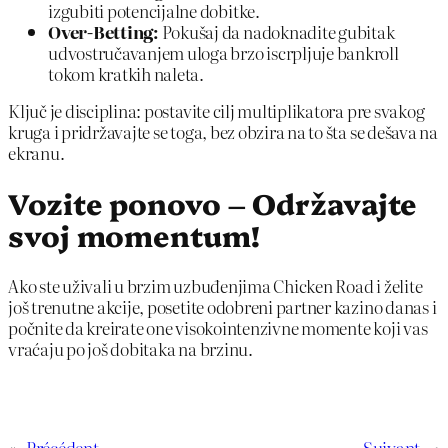
izgubiti potencijalne dobitke.
Over‑Betting:
Pokušaj da nadoknadite gubitak
udvostručavanjem uloga brzo iscrpljuje bankroll
tokom kratkih naleta.
Ključ je disciplina: postavite cilj multiplikatora pre svakog
kruga i pridržavajte se toga, bez obzira na to šta se dešava na
ekranu.
Vozite ponovo – Održavajte
svoj momentum!
Ako ste uživali u brzim uzbuđenjima Chicken Road i želite
još trenutne akcije, posetite odobreni partner kazino danas i
počnite da kreirate one visokointenzivne momente koji vas
vraćaju po još dobitaka na brzinu.
«
Précédent
Suivant
→