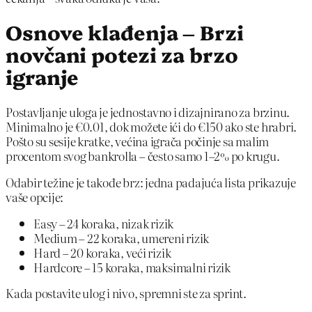
Osnove klađenja – Brzi
novčani potezi za brzo
igranje
Postavljanje uloga je jednostavno i dizajnirano za brzinu.
Minimalno je €0.01, dok možete ići do €150 ako ste hrabri.
Pošto su sesije kratke, većina igrača počinje sa malim
procentom svog bankrolla – često samo 1–2% po krugu.
Odabir težine je takođe brz: jedna padajuća lista prikazuje
vaše opcije:
Easy – 24 koraka, nizak rizik
Medium – 22 koraka, umereni rizik
Hard – 20 koraka, veći rizik
Hardcore – 15 koraka, maksimalni rizik
Kada postavite ulog i nivo, spremni ste za sprint.