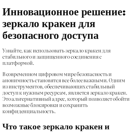
Инновационное решение:
зеркало кракен для
безопасного доступа
Узнайте, как использовать зеркало кракен для
стабильного и защищенного соединения с
платформой.
В современном цифровом мире безопасность и
анонимность становятся все более важными. Одним
из инструментов, обеспечивающих стабильный
доступ к нужным ресурсам, является зеркало кракен.
Это альтернативный адрес, который позволяет обойти
возможные блокировки и сохранить
конфиденциальность.
Что такое зеркало кракен и