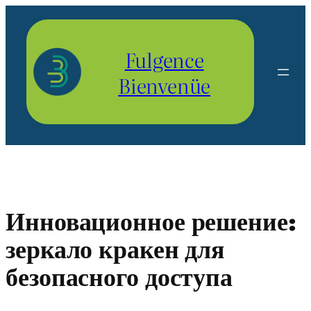
Aller
au
contenu
Fulgence
Bienvenüe
Инновационное решение:
зеркало кракен для
безопасного доступа