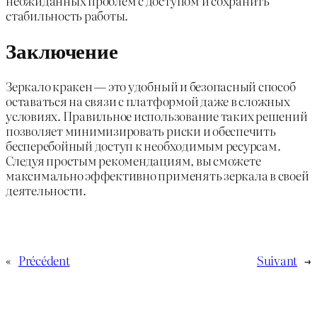
неожиданных проблем с доступом и сохранить
стабильность работы.
Заключение
Зеркало кракен — это удобный и безопасный способ
оставаться на связи с платформой даже в сложных
условиях. Правильное использование таких решений
позволяет минимизировать риски и обеспечить
бесперебойный доступ к необходимым ресурсам.
Следуя простым рекомендациям, вы сможете
максимально эффективно применять зеркала в своей
деятельности.
«
Précédent
Suivant
→