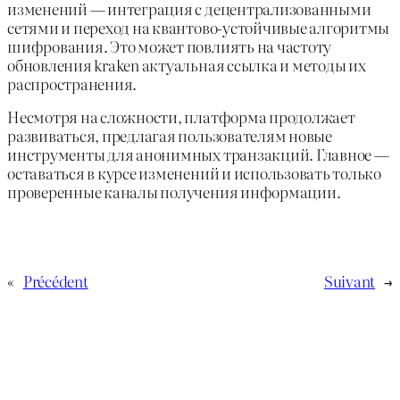
изменений — интеграция с децентрализованными
сетями и переход на квантово-устойчивые алгоритмы
шифрования. Это может повлиять на частоту
обновления kraken актуальная ссылка и методы их
распространения.
Несмотря на сложности, платформа продолжает
развиваться, предлагая пользователям новые
инструменты для анонимных транзакций. Главное —
оставаться в курсе изменений и использовать только
проверенные каналы получения информации.
«
Précédent
Suivant
→