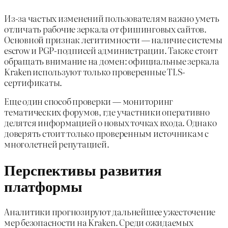
Из-за частых изменений пользователям важно уметь
отличать рабочие зеркала от фишинговых сайтов.
Основной признак легитимности — наличие системы
escrow и PGP-подписей администрации. Также стоит
обращать внимание на домен: официальные зеркала
Kraken используют только проверенные TLS-
сертификаты.
Еще один способ проверки — мониторинг
тематических форумов, где участники оперативно
делятся информацией о новых точках входа. Однако
доверять стоит только проверенным источникам с
многолетней репутацией.
Перспективы развития
платформы
Аналитики прогнозируют дальнейшее ужесточение
мер безопасности на Kraken. Среди ожидаемых