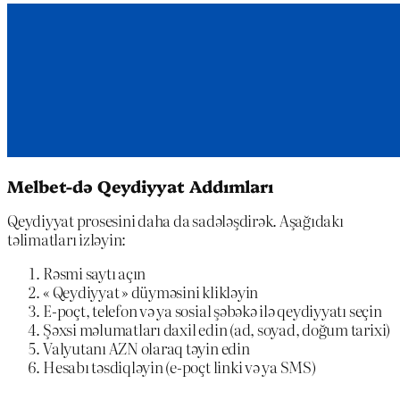
Melbet-də Qeydiyyat Addımları
Qeydiyyat prosesini daha da sadələşdirək. Aşağıdakı
təlimatları izləyin:
Rəsmi saytı açın
« Qeydiyyat » düyməsini klikləyin
E-poçt, telefon və ya sosial şəbəkə ilə qeydiyyatı seçin
Şəxsi məlumatları daxil edin (ad, soyad, doğum tarixi)
Valyutanı AZN olaraq təyin edin
Hesabı təsdiqləyin (e-poçt linki və ya SMS)