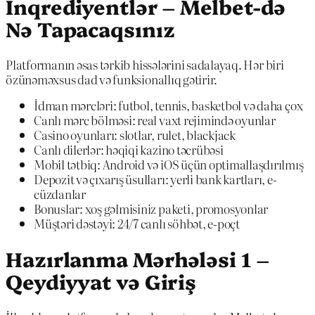
İnqrediyentlər – Melbet-də
Nə Tapacaqsınız
Platformanın əsas tərkib hissələrini sadalayaq. Hər biri
özünəməxsus dad və funksionallıq gətirir.
İdman mərcləri: futbol, tennis, basketbol və daha çox
Canlı mərc bölməsi: real vaxt rejimində oyunlar
Casino oyunları: slotlar, rulet, blackjack
Canlı dilerlər: həqiqi kazino təcrübəsi
Mobil tətbiq: Android və iOS üçün optimallaşdırılmış
Depozit və çıxarış üsulları: yerli bank kartları, e-
cüzdanlar
Bonuslar: xoş gəlmisiniz paketi, promosyonlar
Müştəri dəstəyi: 24/7 canlı söhbət, e-poçt
Hazırlanma Mərhələsi 1 –
Qeydiyyat və Giriş