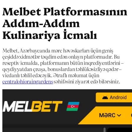
Melbet Platformasının
Addım-Addım
Kulinariya İcmalı
Melbet, Azərbaycanda mərc həvəskarları üçün geniş
çeşiddə xidmətlər təqdim edən onlayn platformadır. Bu
reseptiv icmalda, platformanın bütün inqrediyentlərini –
qeydiyyatdan çıxışa, bonuslardan təhlükəsizliyə qədər –
vicdanlı təhlil edəcəyik. Ətraflı məlumat üçün
centralohioraingardens
səhifəsini ziyarət edə bilərsiniz.