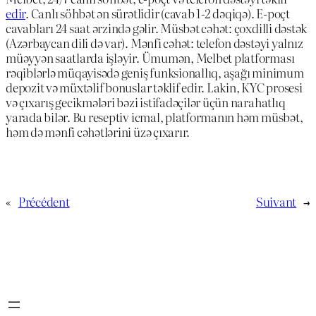
edir
. Canlı söhbət ən sürətlidir (cavab 1-2 dəqiqə). E-poçt
cavabları 24 saat ərzində gəlir. Müsbət cəhət: çoxdilli dəstək
(Azərbaycan dili də var). Mənfi cəhət: telefon dəstəyi yalnız
müəyyən saatlarda işləyir. Ümumən, Melbet platforması
rəqiblərlə müqayisədə geniş funksionallıq, aşağı minimum
depozit və müxtəlif bonuslar təklif edir. Lakin, KYC prosesi
və çıxarış gecikmələri bəzi istifadəçilər üçün narahatlıq
yarada bilər. Bu reseptiv icmal, platformanın həm müsbət,
həm də mənfi cəhətlərini üzə çıxarır.
«
Précédent
Suivant
→