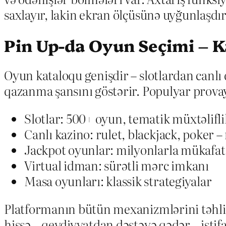
saxlayır, lakin ekran ölçüsünə uyğunlaşdırı
Pin Up-da Oyun Seçimi – K
Oyun kataloqu genişdir – slotlardan canlı 
qazanma şansını göstərir. Populyar prova
Slotlar: 500+ oyun, tematik müxtəlifli
Canlı kazino: rulet, blackjack, poker – 
Jackpot oyunlar: milyonlarla mükafat 
Virtual idman: sürətli mərc imkanı
Masa oyunları: klassik strategiyalar
Platformanın bütün mexanizmlərini təhlil
hissə – qeydiyyatdan dəstəyə qədər – istif