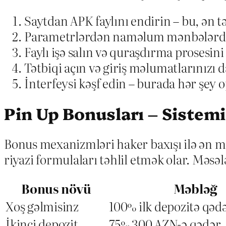
Saytdan APK faylını endirin – bu, ən t
Parametrlərdən naməlum mənbələrdə
Faylı işə salın və quraşdırma prosesini
Tətbiqi açın və giriş məlumatlarınızı d
İnterfeysi kəşf edin – burada hər şey o
Pin Up Bonusları – Sistemi
Bonus mexanizmləri haker baxışı ilə ən m
riyazi formulaları təhlil etmək olar. Məsəl
Bonus növü
Məbləğ
Xoş gəlmisinz
100% ilk depozitə qəd
İkinci depozit
75% 300 AZN-ə qədər