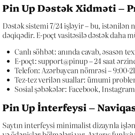
Pin Up Dəstək Xidməti – Pr
Dəstək sistemi 7/24 işləyir – bu, istənilə
dəqiqədir. E-poçt vasitəsilə dəstək daha
Canlı söhbət: anında cavab, əsasən tex
E-poçt: support@pinup – 24 saat ərzin
Telefon: Azərbaycan nömrəsi – 9:00-21
Tez-tez verilən suallar: ümumi proble
Sosial şəbəkələr: Facebook, Instagram 
Pin Up İnterfeysi – Naviqa
Saytın interfeysi minimalist dizaynla işlə
və ödənişlər bölmələri var. Axtarış funksi