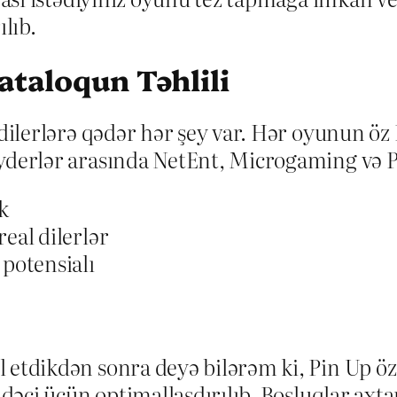
lıb.
ataloqun Təhlili
dilerlərə qədər hər şey var. Hər oyunun öz R
yderlər arasında NetEnt, Microgaming və P
k
real dilerlər
potensialı
 etdikdən sonra deyə bilərəm ki, Pin Up öz
adəçi üçün optimallaşdırılıb. Boşluqlar axta