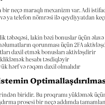
 bir neçə maraqlı mexanizm var. Adi istifa
 və ya telefon nömrəsi ilə qeydiyyatdan k
lik təbəqəsi, lakin bəzi bonuslar üçün əlavə
məlumatların qorunması üçün 2FA aktivləşd
arı daxil etmək bonusları aktivləşdirir
 klikləmək hesabı təsdiqləyir
yük hərf və rəqəm daxil olmalıdır
istemin Optimallaşdırılmas
rindən biridir. Bu proqramı yükləmək üçün
raşdırma prosesi bir neçə addımda tamamlan