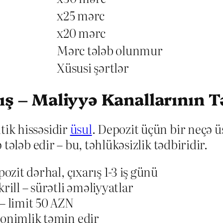
x25 mərc
x20 mərc
Mərc tələb olunmur
Xüsusi şərtlər
ış – Maliyyə Kanallarının Tə
tik hissəsidir
üsul
. Depozit üçün bir neçə ü
 tələb edir – bu, təhlükəsizlik tədbiridir.
ozit dərhal, çıxarış 1-3 iş günü
rill – sürətli əməliyyatlar
– limit 50 AZN
nonimlik təmin edir