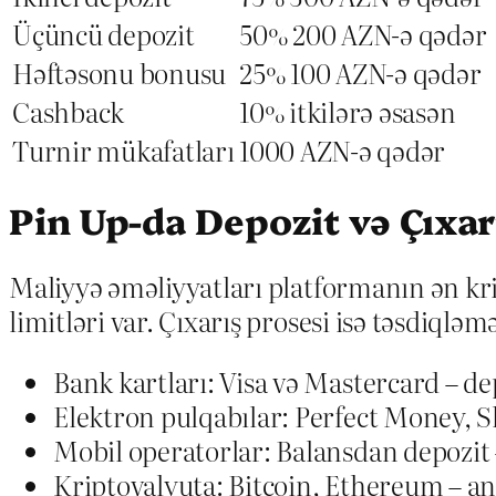
Üçüncü depozit
50% 200 AZN-ə qədər
Həftəsonu bonusu
25% 100 AZN-ə qədər
Cashback
10% itkilərə əsasən
Turnir mükafatları
1000 AZN-ə qədər
Pin Up-da Depozit və Çıxar
Maliyyə əməliyyatları platformanın ən kri
limitləri var. Çıxarış prosesi isə təsdiqləmə
Bank kartları: Visa və Mastercard – dep
Elektron pulqabılar: Perfect Money, Sk
Mobil operatorlar: Balansdan depozit 
Kriptovalyuta: Bitcoin, Ethereum – a