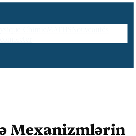
ysique-Chimie
MATHS
Nouveautés
 connecter
ilə Mexanizmlərin