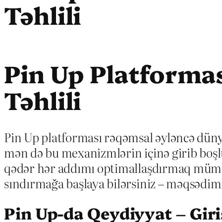
Təhlili
Pin Up Platformas
Təhlili
Pin Up platforması rəqəmsal əyləncə dünya
mən də bu mexanizmlərin içinə girib boşl
qədər hər addımı optimallaşdırmaq müm
sındırmağa başlaya bilərsiniz – məqsədimiz 
Pin Up-da Qeydiyyat – Gir