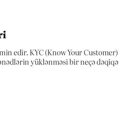
ri
təmin edir. KYC (Know Your Customer)
 Sənədlərin yüklənməsi bir neçə dəqiqə