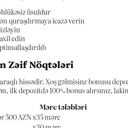
əhlükəsiz üsuldur
n quraşdırmaya icazə verin
 izləyin
axil edin
ptimallaşdırılıb
n Zəif Nöqtələri
araqlı hissədir. Xoş gəlmisinz bonusu depo
ən, ilk depozitdə 100% bonus alırsınız, lakin
Mərc tələbləri
ər 500 AZN
x35 mərc
x30 mərc