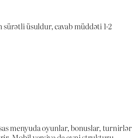
n sürətli üsuldur, cavab müddəti 1-2
 Əsas menyuda oyunlar, bonuslar, turnirlər
rir. Mobil versiya da eyni strukturu