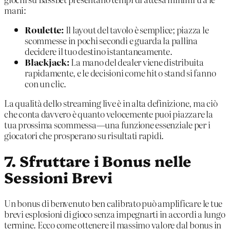
mani:
Roulette:
Il layout del tavolo è semplice; piazza le
scommesse in pochi secondi e guarda la pallina
decidere il tuo destino istantaneamente.
Blackjack:
La mano del dealer viene distribuita
rapidamente, e le decisioni come hit o stand si fanno
con un clic.
La qualità dello streaming live è in alta definizione, ma ciò
che conta davvero è quanto velocemente puoi piazzare la
tua prossima scommessa—una funzione essenziale per i
giocatori che prosperano su risultati rapidi.
7. Sfruttare i Bonus nelle
Sessioni Brevi
Un bonus di benvenuto ben calibrato può amplificare le tue
brevi esplosioni di gioco senza impegnarti in accordi a lungo
termine. Ecco come ottenere il massimo valore dal bonus in