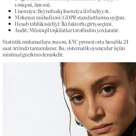
vəsiqəsi, ünvan).
Lisenziya: Beynəlxalq lisenziya ilə fəaliyyət.
Məlumat mühafizəsi: GDPR standartlarına uyğun.
Hesab təhlükəsizliyi: İki faktorlu giriş seçimi.
Audit: Müstəqil təşkilatlar tərəfindən yoxlanılır.
Statistik məlumatlara əsasən, KYC prosesi orta hesabla 24
saat ərzində tamamlanır. Bu, sistematik oyunçular üçün
minimal gecikmə deməkdir.