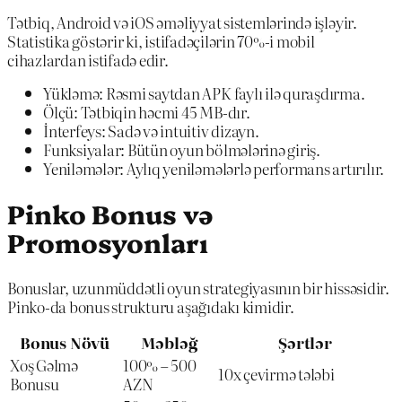
Tətbiq, Android və iOS əməliyyat sistemlərində işləyir.
Statistika göstərir ki, istifadəçilərin 70%-i mobil
cihazlardan istifadə edir.
Yükləmə: Rəsmi saytdan APK faylı ilə quraşdırma.
Ölçü: Tətbiqin həcmi 45 MB-dır.
İnterfeys: Sadə və intuitiv dizayn.
Funksiyalar: Bütün oyun bölmələrinə giriş.
Yeniləmələr: Aylıq yeniləmələrlə performans artırılır.
Pinko Bonus və
Promosyonları
Bonuslar, uzunmüddətli oyun strategiyasının bir hissəsidir.
Pinko-da bonus strukturu aşağıdakı kimidir.
Bonus Növü
Məbləğ
Şərtlər
Xoş Gəlmə
100% – 500
10x çevirmə tələbi
Bonusu
AZN