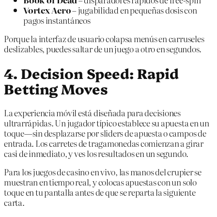
Vortex Aero
– jugabilidad en pequeñas dosis con
pagos instantáneos
Porque la interfaz de usuario colapsa menús en carruseles
deslizables, puedes saltar de un juego a otro en segundos.
4. Decision Speed: Rapid
Betting Moves
La experiencia móvil está diseñada para decisiones
ultrarrápidas. Un jugador típico establece su apuesta en un
toque—sin desplazarse por sliders de apuesta o campos de
entrada. Los carretes de tragamonedas comienzan a girar
casi de inmediato, y ves los resultados en un segundo.
Para los juegos de casino en vivo, las manos del crupier se
muestran en tiempo real, y colocas apuestas con un solo
toque en tu pantalla antes de que se reparta la siguiente
carta.