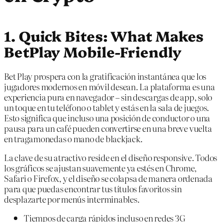
1. Quick Bites: What Makes
BetPlay Mobile-Friendly
Bet Play prospera con la gratificación instantánea que los
jugadores modernos en móvil desean. La plataforma es una
experiencia pura en navegador – sin descargas de app, solo
un toque en tu teléfono o tablet y estás en la sala de juegos.
Esto significa que incluso una posición de conductor o una
pausa para un café pueden convertirse en una breve vuelta
en tragamonedas o mano de blackjack.
La clave de su atractivo reside en el diseño responsive. Todos
los gráficos se ajustan suavemente ya estés en Chrome,
Safari o Firefox, y el diseño se colapsa de manera ordenada
para que puedas encontrar tus títulos favoritos sin
desplazarte por menús interminables.
Tiempos de carga rápidos incluso en redes 3G