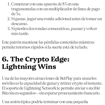
Comenzar con una apuesta de $5 en una
tragamonedas con un multiplicador de línea de pago
de 5x.
Si ganas, jugar una ronda adicional antes de tomar un
descanso.
Si pierdes dos rondas consecutivas, pausar y volver
más tarde.
Este patrón mantiene las pérdidas contenidas mientras
permite retornos rápidos si la suerte está de tu lado.
6. The Crypto Edge:
Lightning Wins
Una de las mayores atracciones de BetPlay para usuarios
móviles es la capacidad de ganar y retirar crypto al instante.
El soporte de Lightning Network te permite enviar o recibir
Bitcoin en segundos—sin esperar procesamiento bancario.
Una sesión típica podría terminar con una pequeña