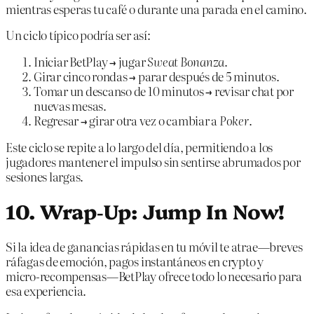
mientras esperas tu café o durante una parada en el camino.
Un ciclo típico podría ser así:
Iniciar BetPlay → jugar
Sweat Bonanza
.
Girar cinco rondas → parar después de 5 minutos.
Tomar un descanso de 10 minutos → revisar chat por
nuevas mesas.
Regresar → girar otra vez o cambiar a
Poker
.
Este ciclo se repite a lo largo del día, permitiendo a los
jugadores mantener el impulso sin sentirse abrumados por
sesiones largas.
10. Wrap‑Up: Jump In Now!
Si la idea de ganancias rápidas en tu móvil te atrae—breves
ráfagas de emoción, pagos instantáneos en crypto y
micro‑recompensas—BetPlay ofrece todo lo necesario para
esa experiencia.